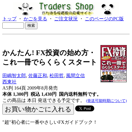
トップ
・
かごを見る
・
ご注文状況
・
このページのPC版
かんたん! FX投資の始め方・
これ一冊でらくらくスタート
田嶋智太郎
,
佐藤正和
,
松田哲
,
風間立信
西東社
A5判 164頁 2009年8月発売
本体 1,300円 税込 1,430円
国内送料無料です。
この商品は 本日 発送できる予定です。
(発送可能時期について)
"超"初心者に一番やさしいFXガイドブック！