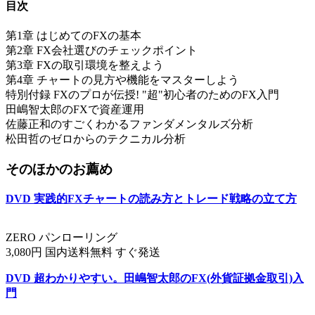
目次
第1章 はじめてのFXの基本
第2章 FX会社選びのチェックポイント
第3章 FXの取引環境を整えよう
第4章 チャートの見方や機能をマスターしよう
特別付録 FXのプロが伝授! "超"初心者のためのFX入門
田嶋智太郎のFXで資産運用
佐藤正和のすごくわかるファンダメンタルズ分析
松田哲のゼロからのテクニカル分析
そのほかのお薦め
DVD 実践的FXチャートの読み方とトレード戦略の立て方
ZERO パンローリング
3,080円 国内送料無料 すぐ発送
DVD 超わかりやすい。田嶋智太郎のFX(外貨証拠金取引)入
門