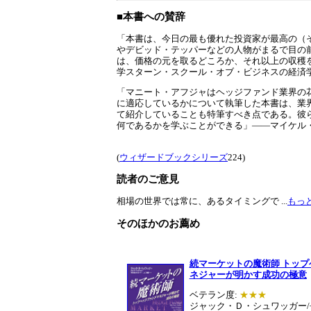
■本書への賛辞
「本書は、今日の最も優れた投資家が最高の（
やデビッド・テッパーなどの人物がまるで目の
は、価格の元を取るどころか、それ以上の収穫
学スターン・スクール・オブ・ビジネスの経済
「マニート・アフジャはヘッジファンド業界の
に適応しているかについて執筆した本書は、業
て紹介していることも特筆すべき点である。彼
何であるかを学ぶことができる」――マイケル
(
ウィザードブックシリーズ
224)
読者のご意見
相場の世界では常に、あるタイミングで ...
もっ
そのほかのお薦め
続マーケットの魔術師 トッ
ネジャーが明かす成功の極意
ベテラン度:
★★★
ジャック・Ｄ・シュワッガー/