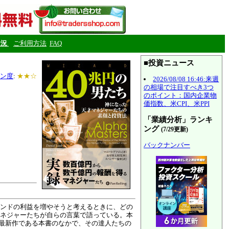
状況
ご利用方法
FAQ
■投資ニュース
ン度
:
★★☆
2026/08/08 16:46:来週
の相場で注目すべき3つ
のポイント：国内企業物
価指数、米CPI、米PPI
「業績分析」ランキ
ング
(7/29更新)
バックナンバー
ンドの利益を増やそうと考えるときに、どの
ネジャーたちが自らの言葉で語っている。本
。最新作である本書のなかで、その達人たちの