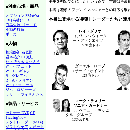
半生を初めて公にしたという点で、本書は革新
■対象市場・商品
本書は花形のファンドマネジャーとの対談を収
オプション
225先物
本書に登場する凄腕トレーダーたちと運用総
FX (為替)
CFD
商品先物
ゴールド
不動産投資
レイ・ダリオ
ポーカー
（ブリッジウォータ
ー・アソシエイツ）
■人物
1570億ドル
相場師朗
石原順
岩本祐介
OP売坊
たけぞう
結喜たろう
ダニエル・ローブ
W・バフェット
（サード・ポイント）
W・D・ギャン
129億ドル
B・グレアム
R・A・メリマン
W・J・オニール
ジム・ロジャーズ
ラリー・ウィリアムズ
マーク・ラスリー
■製品・サービス
ソニア・ガードナー
（アベニュー・キャピ
セミナー
DVD
CD
タル・グループ）
TradingView
133億ドル
メタトレーダー (MT4)
ソフトウェア
レポート