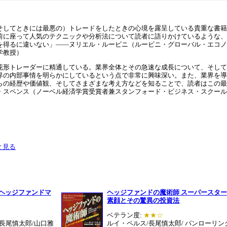
そしてときには最悪の）トレードをしたときの心境を露呈している貴重な書籍
前に座って人気のテクニックや分析法について読者に語りかけているような、
を得るに違いない」――ヌリエル・ルービニ（ルービニ・グローバル・エコノ
学教授）
花形トレーダーに精通している。業界全体とその急速な成長について、そして
界の内部事情を明らかにしているという点で非常に興味深い。また、業界を導
らの経歴や価値観、そしてさまざまな考え方などを知ることで、読者はこの最
・スペンス（ノーベル経済学賞受賞者兼スタンフォード・ビジネス・スクール
と見る
プヘッジファンドマ
ヘッジファンドの魔術師 スーパースタ
素顔とその驚異の投資法
ベテラン度:
★★☆
長尾慎太郎/山口雅
ルイ・ペルス/長尾慎太郎/ パンローリン