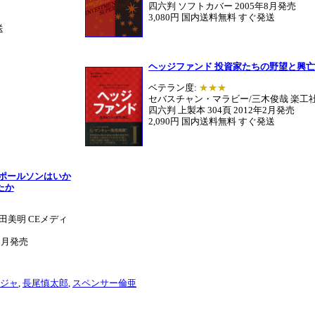
四六判 ソフトカバー 2005年8月発売
3,080円 国内送料無料 すぐ発送
送
ヘッジファンド 投資家たちの野望と興亡 
ベテラン度:
★★★
セバスチャン・マラビー/三木俊哉 楽工
四六判 上製本 304頁 2012年2月発売
2,090円 国内送料無料 すぐ発送
・ポールソンはいか
たか
田美明 CEメディ
12月発売
ジャ
,
長尾慎太郎
,
スペンサー倫亜