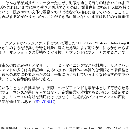
――そんな業界屈指のトレーダーたちが、対談を通して自らの経験やこれまで
実話をこれほどまでに生き生きと再現できたのは、業界内部に幅広い人脈を持
ついて、読みやすい文体で洞察をちりばめながら核心に迫っている。ここでし
を再現する足がかりをつかむことができるに違いない。本書は現代の投資事
ァンドについて著した“The Alpha Masters : Unlocking the Genius of
女がこのような特異な分野を対象に選んだ勇気にまず驚くが、にもかかわらず
はリーマンショックの災禍をくぐり抜けたファンドにフォーカスすることで、
度由来のゆがみやアノマリー、データ・マイニングなどを利用し、リスクバジ
ファンドの多くは有価証券、あるいはその発行体の本質的な価値と市場価格と
、彼らの成功に必要だったのは、一般に考えられているような経済学の学位や
験、そして自律的な精神である。
ていることも大変興味深い。実際、ヘッジファンドを事業体として存続させる
パフォーマンスが悪いからではなく、企業経営が稚拙であるがゆえに破綻する
には、リソースの有効な活用だけではなく、短期的なパフォーマンスの変化に
な価値でもある...(
すべて読む
)
投資情報番組『スクオーク・ボックス』のプロデューサー。2011年にはイン