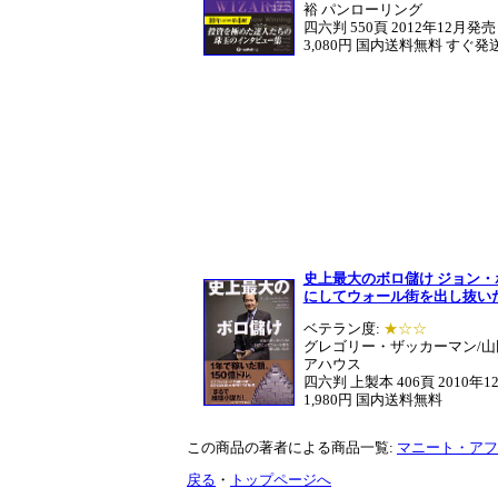
裕 パンローリング
四六判 550頁 2012年12月発売
3,080円 国内送料無料 すぐ発
史上最大のボロ儲け ジョン
にしてウォール街を出し抜い
ベテラン度:
★☆☆
グレゴリー・ザッカーマン/山
アハウス
四六判 上製本 406頁 2010年
1,980円 国内送料無料
この商品の著者による商品一覧:
マニート・アフ
戻る
・
トップページへ