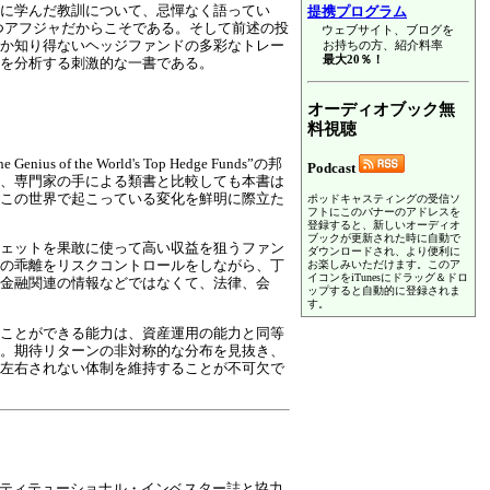
に学んだ教訓について、忌憚なく語ってい
提携プログラム
つアフジャだからこそである。そして前述の投
ウェブサイト、ブログを
か知り得ないヘッジファンドの多彩なトレー
お持ちの方、紹介料率
最大20％！
情を分析する刺激的な一書である。
オーディオブック無
料視聴
 the World's Top Hedge Funds”の邦
Podcast
、専門家の手による類書と比較しても本書は
この世界で起こっている変化を鮮明に際立た
ポッドキャスティングの受信ソ
フトにこのバナーのアドレスを
登録すると、新しいオーディオ
ブックが更新された時に自動で
ェットを果敢に使って高い収益を狙うファン
ダウンロードされ、より便利に
の乖離をリスクコントロールをしながら、丁
お楽しみいただけます。このア
イコンをiTunesにドラッグ＆ドロ
金融関連の情報などではなくて、法律、会
ップすると自動的に登録されま
す。
ことができる能力は、資産運用の能力と同等
。期待リターンの非対称的な分布を見抜き、
左右されない体制を維持することが不可欠で
スティテューショナル・インベスター誌と協力