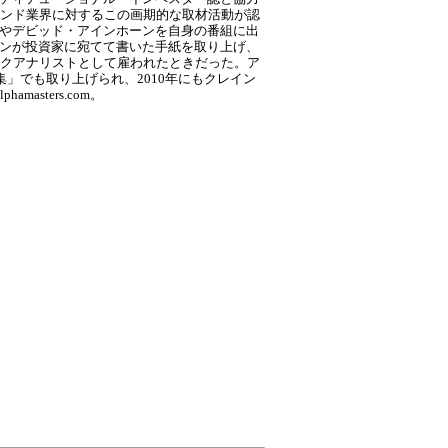
ンド業界に対するこの画期的な取材活動が認
ーやデビッド・アインホーンを自身の番組に出
ソンが投資家に宛てて書いた手紙を取り上げ、
スクアナリストとして雇われたときだった。ア
集」でも取り上げられ、2010年にもクレイン
asters.com。