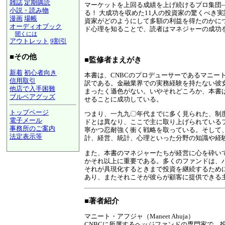
雑誌
定期購読
マーケットを上回る成績を上げ続けるプロ集団
小説・読み物
る！ 大成功を収めた11人の投資家の驚くべき
漫画
場帳
資家がどのようにして多額の利益を得たのかに
オーディオブック
ド心理を知ることで、読者はマネジャーの成功
聞くには
アウトレット
9割引
■その他
■監修者まえがき
新着
初心者向き
本書は、CNBCのプロデューサーであるマニート・アフジャがヘッジフ
信用取引
訳である。金融業界での実務経験を持たない彼
他店で入手困難
まったく遜色がない。いやそれどころか、本書
ブルベアグッズ
せることに成功している。
トップページ
つまり、一九九〇年代までに多く見られた、制
電子メール
ドとは異なり、ここで主に取り上げられている
事務所のご案内
寧かつ忍耐強く衝く戦略を取っている。そして
法定表示等
計、経営、統計、心理といった分野の知識や経
a@panrolling.com
また、本書のマネジャーたちが経営に心を砕い
かそれ以上に重要である。多くのファンドは、
それが具現化するときまで投資を継続するため
あり、またそれこそが彼らが顧客に提供できる主要
■著者紹介
マニート・アフジャ（Maneet Ahuja）
CNBCに所属するヘッジファンドの専門家で、