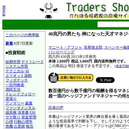
携
帯
版
40兆円の男たち 神になった天才マネ
このページの携帯版
新着
8月7日更新
マニート・アフジャ
,
長尾慎太郎
,
スペンサー倫
パンローリング
■投資戦術
四六判 430頁 2015年2月発売
本体 2,800円 税込 3,080円
国内送料無料です。
短期売買
デイトレード
この商品は 明日 発送できる予定です。
システム売買
(発送可能
テクニカル
AI
エリオット波動
フィボナッチ
一目均衡表
酒田五法
数百億円から数千億円の報酬を得るマネ
トレンドフォロー
超一流のヘッジファンドマネジャーの何
逆張り
アノマリー
裁量
読者の声
ファンダメンタル
成長株
決算書
FAI
本書はヘッジファンド業界の舞台裏を暴く最高
サヤ取り
資金管理
ような投資基準で判断を下し、そしてどのよう
心理
行動心理学
書の著者であるマニート・アフジャはCNBC
危機
占星術
格言