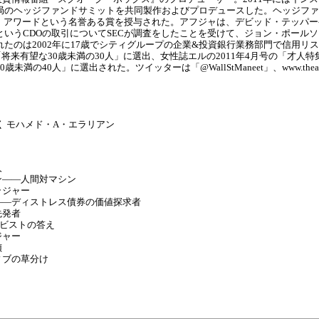
局のヘッジファンドサミットを共同製作およびプロデュースした。ヘッジファ
イズ・アワードという名誉ある賞を授与された。アフジャは、デビッド・テッパ
いうCDOの取引についてSECが調査をしたことを受けて、ジョン・ポール
たのは2002年に17歳でシティグループの企業&投資銀行業務部門で信用リ
「将来有望な30歳未満の30人」に選出、女性誌エルの2011年4月号の「才人特
0人」に選出された。ツイッターは「@WallStManeet」、www.thealpham
 モハメド・A・エラリアン
人
ン――人間対マシン
ラジャー
――ディストレス債券の価値探求者
先発者
ィビストの答え
ジャー
偵
ィブの草分け