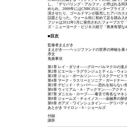
し、「デリバリング・アルファ」と呼ばれる同
められ、2009年にはCNBCのエンタープラ
演させたり、ゴールドマンが販売したアバカスと
話題となった。ウォール街に初めて足を踏み入れ
フジャは2012年1月に発売されたフォーブスで
ズ・ニューヨーク・ビジネス紙で「将来有望な40歳未満の4
■目次
監修者まえがき
まえがき――ヘッジファンドの世界の神秘を暴く
序文
免責事項
第1章 レイ・ダリオ――グローバルマクロの達
第2章 ピエール・ラグランジュとティム・ウォ
第3章 ジョン・ポールソン――リスクアービト
第4章 マーク・ラスリーとソニア・ガードナー
第5章 デビッド・テッパー――恐れを知らない
第6章 ウィリアム・A・アックマン――アクテ
第7章 ダニエル・ローブ――毒舌で有名なマネ
第8章 ジェームズ・チェイノス――金融界の探
第9章 ボアズ・ワインシュタイン――デリバテ
あとがき マイロン・S・ショールズ
付録
謝辞