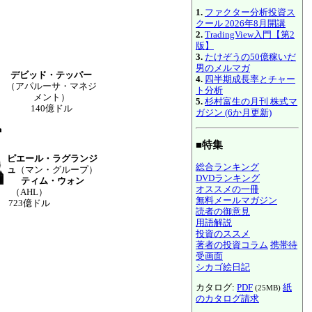
1.
ファクター分析投資ス
クール 2026年8月開講
2.
TradingView入門【第2
版】
3.
たけぞうの50億稼いだ
男のメルマガ
デビッド・テッパー
4.
四半期成長率とチャー
（アパルーサ・マネジ
ト分析
メント）
5.
杉村富生の月刊 株式マ
140億ドル
ガジン (6か月更新)
■特集
ピエール・ラグランジ
総合ランキング
ュ
（マン・グループ）
DVDランキング
ティム・ウォン
オススメの一冊
（AHL）
無料メールマガジン
723億ドル
読者の御意見
用語解説
投資のススメ
著者の投資コラム
携帯待
受画面
シカゴ絵日記
カタログ:
PDF
紙
(25MB)
のカタログ請求