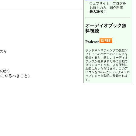
ウェブサイト、ブログを
お持ちの方、紹介料率
最大20％！
オーディオブック無
料視聴
Podcast
ポッドキャスティングの受信ソ
くのか
フトにこのバナーのアドレスを
登録すると、新しいオーディオ
ブックが更新された時に自動で
ダウンロードされ、より便利に
お楽しみいただけます。このア
るのか）
イコンをiTunesにドラッグ＆ドロ
きにやるべきこと）
ップすると自動的に登録されま
す。