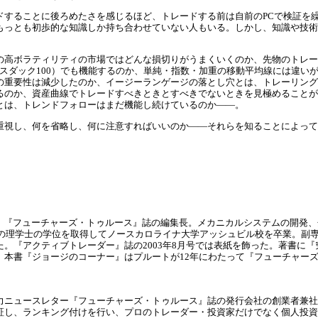
ドすることに後ろめたさを感じるほど、トレードする前は自前のPCで検証を繰
もっとも初歩的な知識しか持ち合わせていない人もいる。しかし、知識や技術
の高ボラティリティの市場ではどんな損切りがうまくいくのか、先物のトレー
（ナスダック100）でも機能するのか、単純・指数・加重の移動平均線には違
の重要性は減少したのか、イージーランゲージの落とし穴とは、トレーリング
るのか、資産曲線でトレードすべきときとすべきでないときを見極めることが
とは、トレンドフォローはまだ機能し続けているのか――。
重視し、何を省略し、何に注意すればいいのか――それらを知ることによって
、『フューチャーズ・トゥルース』誌の編集長。メカニカルシステムの開発、
スの理学士の学位を取得してノースカロライナ大学アッシュビル校を卒業。副
。『アクティブトレーダー』誌の2003年8月号では表紙を飾った。著書に
。本書『ジョージのコーナー』はプルートが12年にわたって『フューチャー
力ニュースレター『フューチャーズ・トゥルース』誌の発行会社の創業者兼社
証し、ランキング付けを行い、プロのトレーダー・投資家だけでなく個人投資