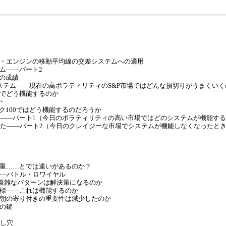
ウト・エンジンの移動平均線の交差システムへの適用
テム――パート2
近の成績
レードシステム――現在の高ボラティリティのS&P市場ではどんな損切りがうまくい
式でどう機能するのか
か
ダック100ではどう機能するのだろうか
行った――パート1（今日のボラティリティの高い市場ではどのシステムが機能す
に行った――パート2（今日のクレイジーな市場でシステムが機能しなくなったと
、加重……とでは違いがあるのか？
ム――バトル・ロワイヤル
ル――複雑なパターンは解決策になるのか
益目標――これは機能するのか
で翌朝の寄り付きの重要性は減少したのか
発の鍵
とし穴