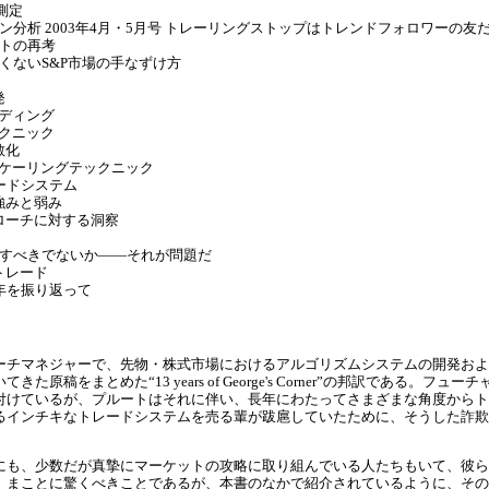
の測定
ーン分析 2003年4月・5月号 トレーリングストップはトレンドフォロワーの友
ウトの再考
高くないS&P市場の手なずけ方
発
ーディング
テクニック
散化
るスケーリングテックニック
レードシステム
強みと弱み
プローチに対する洞察
か、すべきでないか――それが問題だ
トレード
0年を振り返って
ーチマネジャーで、先物・株式市場におけるアルゴリズムシステムの開発およ
稿をまとめた“13 years of George's Corner”の邦訳である。
付けているが、プルートはそれに伴い、長年にわたってさまざまな角度からト
るインチキなトレードシステムを売る輩が跋扈していたために、そうした詐欺
。
にも、少数だが真摯にマーケットの攻略に取り組んでいる人たちもいて、彼ら
、まことに驚くべきことであるが、本書のなかで紹介されているように、その