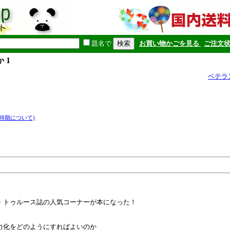
題名で
お買い物かごを見る
ご注文
 1
ベテラ
時期について)
・トゥルース誌の人気コーナーが本になった！
力化をどのようにすればよいのか