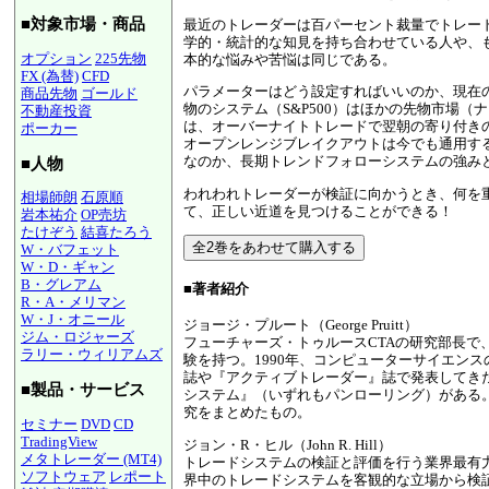
■対象市場・商品
最近のトレーダーは百パーセント裁量でトレー
学的・統計的な知見を持ち合わせている人や、
オプション
225先物
本的な悩みや苦悩は同じである。
FX (為替)
CFD
パラメーターはどう設定すればいいのか、現在
商品先物
ゴールド
物のシステム（S&P500）はほかの先物市場
不動産投資
は、オーバーナイトトレードで翌朝の寄り付き
ポーカー
オープンレンジブレイクアウトは今でも通用す
なのか、長期トレンドフォローシステムの強み
■人物
われわれトレーダーが検証に向かうとき、何を
相場師朗
石原順
て、正しい近道を見つけることができる！
岩本祐介
OP売坊
たけぞう
結喜たろう
W・バフェット
W・D・ギャン
B・グレアム
■著者紹介
R・A・メリマン
W・J・オニール
ジョージ・プルート（George Pruitt）
ジム・ロジャーズ
フューチャーズ・トゥルースCTAの研究部長で
ラリー・ウィリアムズ
験を持つ。1990年、コンピューターサイエン
誌や『アクティブトレーダー』誌で発表してきた
■製品・サービス
システム』（いずれもパンローリング）がある
究をまとめたもの。
セミナー
DVD
CD
TradingView
ジョン・R・ヒル（John R. Hill）
メタトレーダー (MT4)
トレードシステムの検証と評価を行う業界最有
ソフトウェア
レポート
界中のトレードシステムを客観的な立場から検