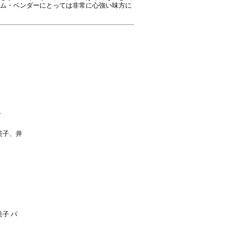
ム・ベンダーにとっては非常に心強い味方に
】
美子、井
子 パ