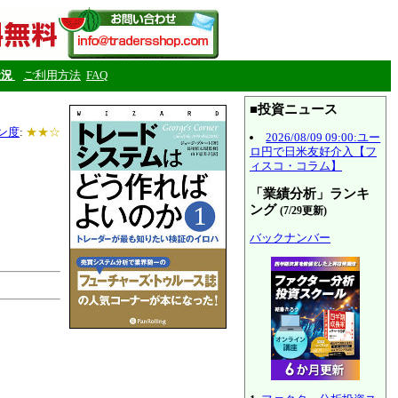
状況
ご利用方法
FAQ
■投資ニュース
ン度
:
★★☆
2026/08/09 09:00:ユー
ロ円で日米友好介入【フ
ィスコ・コラム】
「業績分析」ランキ
ング
(7/29更新)
バックナンバー