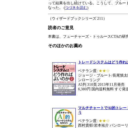
って結果を出し続けている。こうして、プルー
なった。 (
つづきを読む
)
（ウィザードブックシリーズ 211）
読者のご意見
本書は、フューチャーズ・トゥルースCTAの研究
そのほかのお薦め
トレードシステムはどう作れば
ベテラン度:
★★☆
ジョージ・プルート/長尾慎太
ンローリング
A5判 310頁 2013年11月発売
6,380円 国内送料無料 すぐ発
マルチチャートでAI的トレー
う
ベテラン度:
★★☆
西村貴郁/岩本祐介 パンロー