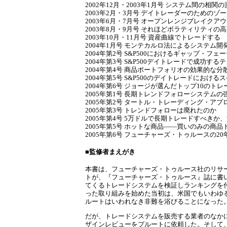
2002年12月・2003年1月号 システム間の相関
2003年2月・3月号 デイトレーダーのためのゾ
2003年6月・7月号 オープンレンジブレイクア
2003年8月・9月号 それほどボラティリティの
2003年10月・11月号 資産曲線でトレードする
2004年1月号 モンテカルロ法によるシステム開
2004年第2号 S&P500におけるギャップ・フェ
2004年第3号 S&P500デイトレードで成功する
2004年第4号 商品ポートフォリオの効果的な分
2004年第5号 S&P500のデイトレードにおけ
2004年第6号 ジョージが選んだトップ10のト
2005年第1号 長期トレンドフォローシステムの
2005年第2号 タートル・トレーディング・ア
2005年第3号 トレンドフォローは廃れたのか
2005年第4号 5万ドルで長期トレードすべき
2005年第5号 ホットな商品――買いのみの商品
2005年第6号 フューチャーズ・トゥルースの2
■監修者まえがき
本書は、フューチャーズ・トゥルース社のリサ
トが、『フューチャーズ・トゥルース』誌に書いてきた原
てくるトレードシステムを検証しランキングを
った取り組みを始めた当初は、米国でもいわゆ
ルートはいわれなき非難を浴びることになった
だが、トレードシステムを販売する業者のなか
ザインレビューをプルートに依頼した。そして