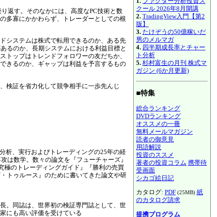
1.
ファクター分析投資ス
クール 2026年8月開講
り返す。そのなかには、高度なPC技術と数
2.
TradingView入門【第2
の多寡にかかわらず、トレーダーとしての根
版】
3.
たけぞうの50億稼いだ
男のメルマガ
ドシステムは株式で転用できるのか、ある先
4.
四半期成長率とチャー
いがあるのか、長期システムにおける利益目標と
ト分析
ストップはトレンドフォロワーの友だちか、
5.
杉村富生の月刊 株式マ
できるのか、ギャップは利益を予言するもの
ガジン (6か月更新)
、検証を省力化して競争相手に一歩先んじ
■特集
総合ランキング
DVDランキング
オススメの一冊
無料メールマガジン
読者の御意見
用語解説
分析、実行およびトレーディングの25年の経
投資のススメ
専攻は数学。数々の論文を『フューチャーズ』
著者の投資コラム
携帯待
『究極のトレーディングガイド』『勝利の売買
受画面
ズ・トゥルース』のために書いてきた論文や研
シカゴ絵日記
カタログ:
PDF
紙
(25MB)
のカタログ請求
長。同誌は、世界初の検証専門誌として、世
家にも高い評価を受けている
提携プログラム