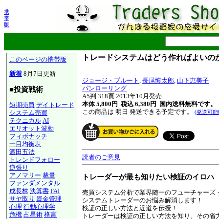
携
帯
版
トレードシステムはどう作ればよいのか
このページの携帯版
新着
8月7日更新
ジョージ・プルート
,
長尾慎太郎
,
山下恵美子
パンローリング
■投資戦術
A5判 318頁 2013年10月発売
本体 5,800円 税込 6,380円
国内送料無料です。
短期売買
デイトレード
この商品は 明日 発送できる予定です。
システム売買
(発送可能
テクニカル
AI
エリオット波動
フィボナッチ
一目均衡表
酒田五法
読者のご意見
トレンドフォロー
逆張り
アノマリー
裁量
トレーダーが最も知りたい検証のイロハ
ファンダメンタル
成長株
決算書
FAI
売買システム分析で業界随一のフューチャーズ
サヤ取り
資金管理
システムトレーダーのお悩み解消します！
心理
行動心理学
検証の正しい方法と近道を伝授！
危機
占星術
格言
トレーダーは検証の正しい方法を知り、その省