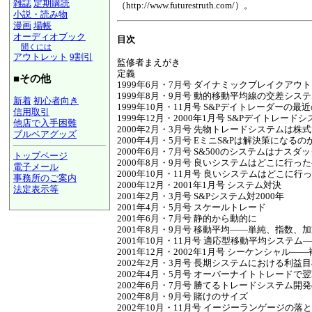
雑誌
定期購読
（http://www.futurestruth.com/）。
小説・読み物
漫画
場帳
オーディオブック
目次
聞くには
アウトレット
9割引
監修者まえがき
定義
■その他
1999年6月・7月号 ダイナミックブレイクア
1999年8月・9月号 動的移動平均線の交差シス
新着
初心者向き
1999年10月・11月号 S&Pデイトレーダーの最
信用取引
1999年12月・2000年1月号 S&Pデイト
他店で入手困難
2000年2月・3月号 先物トレードシステムは株
ブルベアグッズ
2000年4月・5月号 EミニS&Pは解決策になるの
2000年6月・7月号 S&500のシステムはナス
トップページ
2000年8月・9月号 良いシステムはどこに
電子メール
2000年10月・11月号 良いシステムはどこ
事務所のご案内
2000年12月・2001年1月号 システム対決
法定表示等
2001年2月・3月号 S&Pシステム対2000年
a@panrolling.com
2001年4月・5月号 スケールトレード
2001年6月・7月号 静的から動的に
2001年8月・9月号 移動平均――単純、指数
2001年10月・11月号 適応型移動平均システ
2001年12月・2002年1月号 シーケンシャ
2002年2月・3月号 長期システムにおける利
2002年4月・5月号 オーバーナイトトレード
2002年6月・7月号 勝てるトレードシステム開
2002年8月・9月号 賭けのサイズ
2002年10月・11月号 イージーランゲージの落