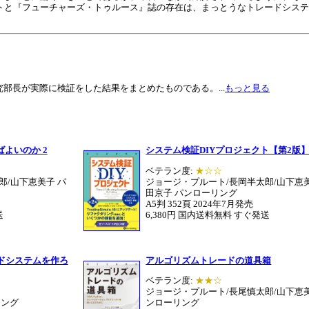
トと『フューチャーズ・トゥルース』誌の存在は、まっとうなトレードシステ
部長が実際に検証をした結果をまとめたものである。...
もっと見る
よいのか 2
システム検証DIYプロジェクト【第2版
ベテラン度:
★☆☆
郎/山下恵美子 パ
ジョージ・プルート/長岡半太郎/山下恵
田京子 パンローリング
A5判 352頁 2024年7月発売
送
6,380円 国内送料無料 すぐ発送
ドシステムを作ろ
アルゴリズムトレードの道具箱
ベテラン度:
★★☆
ジョージ・プルート/長尾慎太郎/山下恵美
リング
ンローリング