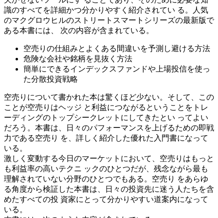
識のすべてを詳細かつ分かりやすく紹介されてい る。人気
のマクグロウヒルのストリートスマートシリーズの最新版で
ある本書には、 次の内容が含まれている。
空売りの仕組みとよくある間違いを予測し避ける方法
危険な会社や銘柄を見抜く方法
簡単にできるインデックスファンドや上場投信を使っ
た分散投資戦略
空売りについて書かれた本は驚くほど少ない。そして、この
ことが空売りはヘッジ と利益につながるということをトレ
ーディングのトップシークレットにしてきたとい ってよい
だろう。本書は、日々のパフォーマンスを上げるための即戦
力である空売り を、詳しく紹介した優れた入門書になって
いる。
激しく変動する今日のマーケットにおいて、空売りはもっと
も利益率の高いテクニ ックのひとつだが、残念ながら最も
理解されていない分野のひとつでもある。空売り をあらゆ
る角度から検証した本書は、日々の投資先に迷う人たちを含
めたすべての投 資家にとって分かりやすい道案内になって
いる。