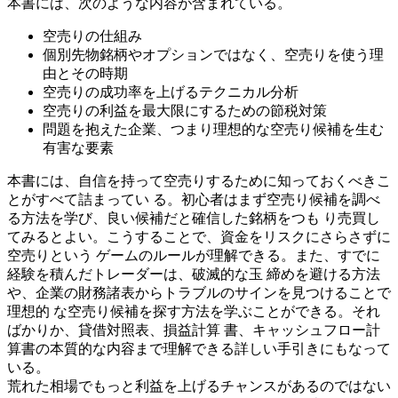
本書には、次のような内容が含まれている。
空売りの仕組み
個別先物銘柄やオプションではなく、空売りを使う理
由とその時期
空売りの成功率を上げるテクニカル分析
空売りの利益を最大限にするための節税対策
問題を抱えた企業、つまり理想的な空売り候補を生む
有害な要素
本書には、自信を持って空売りするために知っておくべきこ
とがすべて詰まってい る。初心者はまず空売り候補を調べ
る方法を学び、良い候補だと確信した銘柄をつも り売買し
てみるとよい。こうすることで、資金をリスクにさらさずに
空売りという ゲームのルールが理解できる。また、すでに
経験を積んだトレーダーは、破滅的な玉 締めを避ける方法
や、企業の財務諸表からトラブルのサインを見つけることで
理想的 な空売り候補を探す方法を学ぶことができる。それ
ばかりか、貸借対照表、損益計算 書、キャッシュフロー計
算書の本質的な内容まで理解できる詳しい手引きにもなって
いる。
荒れた相場でもっと利益を上げるチャンスがあるのではない