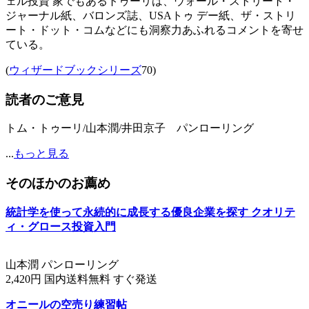
ェル投資 家でもあるトゥーリは、ウォール・ストリート・
ジャーナル紙、バロンズ誌、USAトゥ デー紙、ザ・ストリ
ート・ドット・コムなどにも洞察力あふれるコメントを寄せ
ている。
(
ウィザードブックシリーズ
70)
読者のご意見
トム・トゥーリ/山本潤/井田京子 パンローリング
...
もっと見る
そのほかのお薦め
統計学を使って永続的に成長する優良企業を探す クオリテ
ィ・グロース投資入門
山本潤 パンローリング
2,420円 国内送料無料 すぐ発送
オニールの空売り練習帖