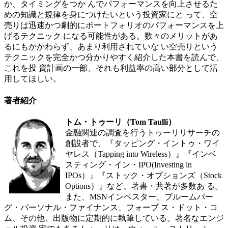
か、タイミングをつか んでパフォーマンスを向上させるた
めの知識と規律を身につけたいという投資家にと って、空
売りは迅速かつ劇的にポートフォリオのパフォーマンスを上
げるテクニック になる可能性がある。数々のメリットがあ
るにもかかわらず、あまり利用されていな い空売りという
テクニックを完全かつ分かりやすく紹介した本書を読んで、
これを投 資計画の一部、それも利益率の高い部分として活
用してほしい。
著者紹介
トム・トゥーリ（Tom Taulli）
金融関連の調査を行うトゥーリリサーチの
創設者で、『タッピング・イントゥ・ワイ
ヤレス（Tapping into Wireless）』『インベ
スティング・イン・IPO(Investing in
IPOs）』『ストック・オプションズ（Stock
Options）』など、著書・共著が多数あ る。
また、MSNインベスター、ブルームバー
グ・パーソナル・ファイナンス、フォーブ ス・ドット・コ
ム、その他、出版物に定期的に執筆している。著名なエンジ