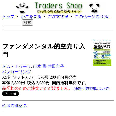
トップ
・
かごを見る
・
ご注文状況
・
このページのPC版
ファンダメンタル的空売り入
門
トム・トゥーリ
,
山本潤
,
井田京子
パンローリング
A5判 ソフトカバー 376頁 2004年4月発売
本体 2,800円 税込 3,080円
国内送料無料です。
品切れのためご注文いただけません。
(発送可能時期について)
読者の御意見