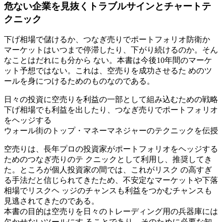
危ない企業を見抜くトラブルサインとチャートテ
クニック
下げ相場で儲けるか、つなぎ売りでポートフォリオ防衛か
マーケットはいつまで停滞したり、下がり続けるのか。そん
なことはだれにも分から ない。本書は今後10年間のマーケ
ット予想ではない。これは、空売りを成功させるた めのツ
ールを身につけるためのものなのである。
日々の投資に空売りを利益の一部として組み込むための戦略
下げ相場でも利益を出したり、つなぎ売りでポートフォリオ
をヘッジする
ウォール街のトップ・マネーマネジャーのテクニックを伝授
空売りは、長年プロの投資家がポートフォリオをヘッジする
ためのつなぎ売りのテ クニックとして利用し、推奨してき
た。ところが個人投資家の間では、これがリスク の高すぎ
る手法だと信じられてきたため、不安定なマーケットや下落
相場でリスクヘ ッジのチャンスも利益をつかむチャンスも
見逃されてきたのである。
本書の目的は空売りを日々のトレーディング用の兵器庫には
欠かせないツールにす ることであり、そのために必要な知