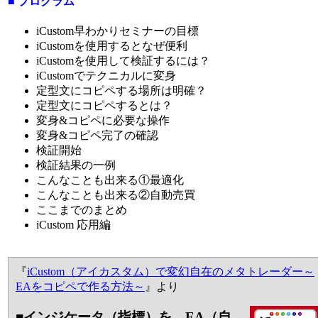
■ プログラム
iCustom早わかりセミナーの目標
iCustomを使用するとなぜ便利
iCustomを使用して検証するには？
iCustomでテクニカルに変身
定型文にコピペする場所は明確？
定型文にコピペするとは？
変身&コピペに必要な操作
変身&コピペ完了の確認
検証開始
検証結果の一例
こんなことも出来る①最適化
こんなことも出来る②自動売買
ここまでのまとめ
iCustom 応用編
『
iCustom（アイカスタム）で変幻自在のメタトレーダー～
EAをコピペで作る方法～
』より
■インジケータ（指標）を、EA（自