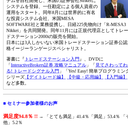
テムを自社開発し、米国の証券会社Strikerに
システムを登録、一任勘定による個人資産の
運用をスタート。同年8月には世界的に有名
な投資システム会社、米国MESA
SOFTWARE社と業務提携し、日経225先物向け「R-MESA3
Nikkei」を共同開発。同年11月には正規代理店としてトレ
ドステーション2000iの販売を開始。
日本には3人しかいない米国トレードステーション証券公認
格イージーランゲージスペシャリスト。
著書に『
トレードステーション入門
』、DVDに
「
InteractiveBrokers証券 攻略マニュアル
」「
見てさわってわ
る! トレードシグナル入門
」「Yes! Easy! 簡単プログラミン
シリーズ
【デイトレード編】
【中級・応用編】
【入門編】
など多数。
■ セミナー参加者様のお声
満足度94.8％ !!
→ 「とても満足」41.4％「満足」53.4％ 「
他」5.2％