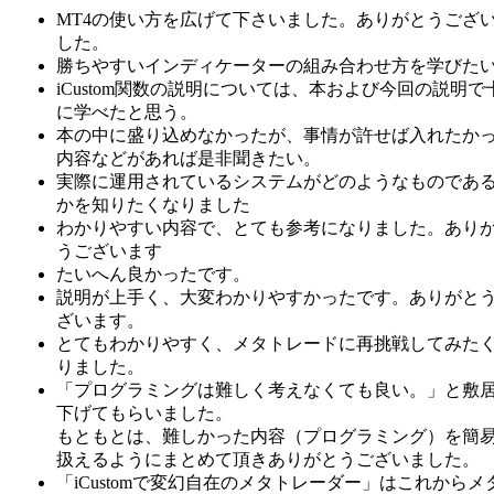
MT4の使い方を広げて下さいました。ありがとうござ
した。
勝ちやすいインディケーターの組み合わせ方を学びた
iCustom関数の説明については、本および今回の説明で
に学べたと思う。
本の中に盛り込めなかったが、事情が許せば入れたか
内容などがあれば是非聞きたい。
実際に運用されているシステムがどのようなものであ
かを知りたくなりました
わかりやすい内容で、とても参考になりました。あり
うございます
たいへん良かったです。
説明が上手く、大変わかりやすかったです。ありがと
ざいます。
とてもわかりやすく、メタトレードに再挑戦してみた
りました。
「プログラミングは難しく考えなくても良い。」と敷
下げてもらいました。
もともとは、難しかった内容（プログラミング）を簡
扱えるようにまとめて頂きありがとうございました。
「iCustomで変幻自在のメタトレーダー」はこれからメ