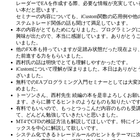
レーダーでEAを作成する際、必要な情報が充実してい
い本だと思います。
セミナーの内容についても、iCustom関数の応用例や他
ステムトレード関係の話も聞けて満足しています。
本の内容がとてもためになりました。プログラミング
興味が出たので、本当に感謝しています。ありがとう
いました。
他のFX本も持っていますが足踏み状態だった現在より
た前進する力をもらいました。
西村氏の話は明快でとても理解しやすかったです。
iCustomについて理解が深まりました。本日はありがと
ざいました。
無料でのEAプログラミング入門セミナーとしては大変
めました。
トーソンさん、西村先生 続編の本を是非よろしくお願
ます。さらに勝てるヒントのようなものも知りたいで
有料でもいいので、もっとつっこんだ内容のものも受
て、どんどん勉強していきたいと思いました。
MT4でCFDの検証方法も解説してほしいです。特にイ
ックスを中心に解説して欲しいです。
システム化できるトレードルールのヒントをテーマに