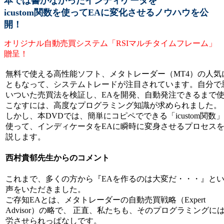
本では書かなかったインディケータを
icustom関数を使ってEAに変化させるノウハウを公
開！
オリジナル自動売買システム「RSIマルチタイムフレーム」
贈呈！
無料で使える高性能ソフト、メタトレーダー（MT4）の人気
ともなって、システムトレードが注目されています。自分で
いついた売買法を検証し、EAを開発、自動発注できるまで
こなすには、高度なプログラミング知識が求められました。
しかし、本DVDでは、簡単にコピペでできる「icustom関数
使って、インディケータをEAに瞬時に変身させるプロセス
説します。
西村貴郁先生からのコメント
これまで、多くの方から『EAを作るのは大変だ・・・』と
声をいただきました。
ご存知EAとは、メタトレーダーの自動売買戦略（Expert
Advisor）の略で、 正直、私たちも、そのプログラミングに
労させられっぱなしです。