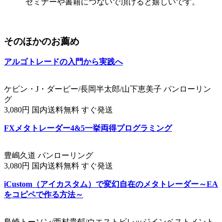
セミナーや書籍につないで頂けると嬉しいです。
そのほかのお薦め
アルゴトレードの入門から実践へ
ケビン・J・ダービー/長岡半太郎/山下恵美子 パンローリン
グ
3,080円 国内送料無料 すぐ発送
FXメタトレーダー4&5一挙両得プログラミング
豊嶋久道 パンローリング
3,080円 国内送料無料 すぐ発送
iCustom（アイカスタム）で変幻自在のメタトレーダー～EA
をコピペで作る方法～
島崎トーソン/西村貴郁/ウエストビレッジインベストメント