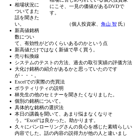
相場状況に
にこそ、一見の価値があるDVDで
ついてまた
す。
話を聞きた
（個人投資家、
角山 智
氏）
い。
新高値銘柄
数につい
て、有効性がどのくらいあるのかという点
新高値だけではなく新値で早く買う。
売り転換線
システムのテストの方法、過去の取引実績の評価方法
大化け銘柄の紹介があるかと思っていたのです
が・・・。
Excelでの実際の売買法
ボラティリティの説明
林先生の他のセミナーを聞きたくなりました。
個別の銘柄について。
具体的な銘柄の選択法
本日の講義を聞いて、あまり悩まなくなりそ
う。“Excel”は良かった。助かります。
久々にパンローリングさんの良心を感じた素晴らしい
内容でした。話の内容の説得力が他の人と違いまし