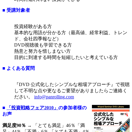
■ 受講対象者
投資経験がある方
基本的な用語が分かる方（最高値、経常利益、トレン
ド、会社四季報など）
DVD視聴後も学習できる方
熱意と努力を惜しまない方
目的に到達する時間を短縮したいと考えている方
■ よくある質問
『DVD 公式化したシンプルな相場アプローチ』で視聴
して不明な点や更なるご要望がありましたらご連絡く
ださい。
info@panrolling.com
■
「投資戦略フェア2010」
の参加者様の
お声
満足度90％
→ 「とても満足」46％「満
足」44％ 「不満」6％ 「とても不満」4％