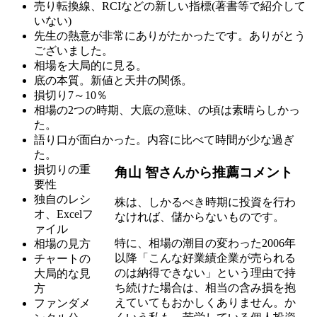
売り転換線、RCIなどの新しい指標(著書等で紹介して
いない)
先生の熱意が非常にありがたかったです。ありがとう
ございました。
相場を大局的に見る。
底の本質。新値と天井の関係。
損切り7～10％
相場の2つの時期、大底の意味、の頃は素晴らしかっ
た。
語り口が面白かった。内容に比べて時間が少な過ぎ
た。
損切りの重
角山 智さんから推薦コメント
要性
独自のレシ
株は、しかるべき時期に投資を行わ
オ、Excelフ
なければ、儲からないものです。
ァイル
特に、相場の潮目の変わった2006年
相場の見方
以降「こんな好業績企業が売られる
チャートの
のは納得できない」という理由で持
大局的な見
ち続けた場合は、相当の含み損を抱
方
えていてもおかしくありません。か
ファンダメ