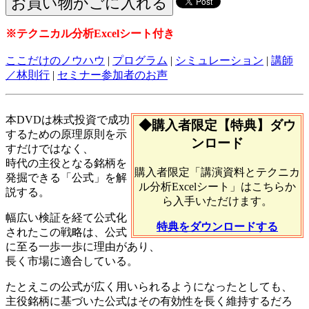
※テクニカル分析Excelシート付き
ここだけのノウハウ
|
プログラム
|
シミュレーション
|
講師
／林則行
|
セミナー参加者のお声
本DVDは株式投資で成功
◆購入者限定【特典】ダウ
するための原理原則を示
ンロード
すだけではなく、
時代の主役となる銘柄を
購入者限定「講演資料とテクニカ
発掘できる「公式」を解
ル分析Excelシート」はこちらか
説する。
ら入手いただけます。
幅広い検証を経て公式化
特典をダウンロードする
されたこの戦略は、公式
に至る一歩一歩に理由があり、
長く市場に適合している。
たとえこの公式が広く用いられるようになったとしても、
主役銘柄に基づいた公式はその有効性を長く維持するだろ