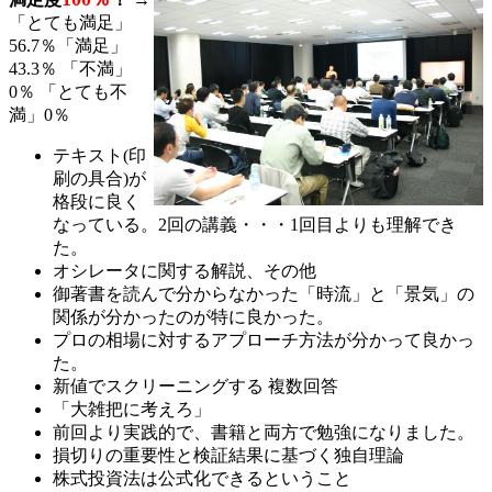
「とても満足」
56.7％「満足」
43.3％ 「不満」
0％ 「とても不
満」0％
テキスト(印
刷の具合)が
格段に良く
なっている。2回の講義・・・1回目よりも理解でき
た。
オシレータに関する解説、その他
御著書を読んで分からなかった「時流」と「景気」の
関係が分かったのが特に良かった。
プロの相場に対するアプローチ方法が分かって良かっ
た。
新値でスクリーニングする 複数回答
「大雑把に考えろ」
前回より実践的で、書籍と両方で勉強になりました。
損切りの重要性と検証結果に基づく独自理論
株式投資法は公式化できるということ