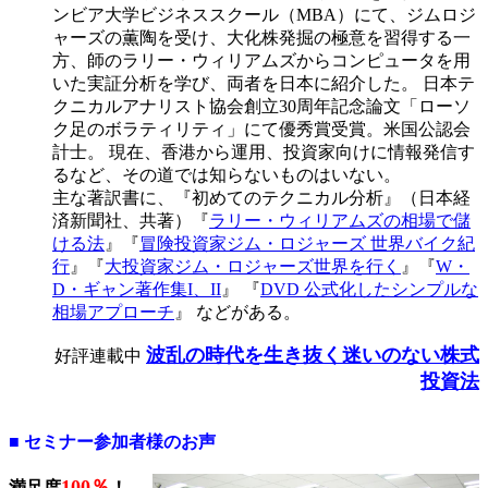
ンビア大学ビジネススクール（MBA）にて、ジムロジ
ャーズの薫陶を受け、大化株発掘の極意を習得する一
方、師のラリー・
ウィリアムズからコンピュータを用
いた実証分析を学び、両者を日本に紹介した。 日本テ
クニカルアナリスト協会創立30周年記念論文「ローソ
ク足のボラティリティ」にて優秀賞受賞。米国公認会
計士。 現在、香港から運用、投資家向けに情報発信す
るなど、その道では知らないものはいない。
主な著訳書に、『初めてのテクニカル分析』（日本経
済新聞社、共著）『
ラリー・
ウィリアムズの相場で儲
ける法
』『
冒険投資家ジム・ロジャーズ 世界バイク紀
行
』『
大投資家ジム・ロジャーズ世界を行く
』『
W・
D・ギャン著作集I、II
』 『
DVD 公式化したシンプルな
相場アプローチ
』 などがある。
波乱の時代を生き抜く迷いのない株式
好評連載中
投資法
■ セミナー参加者様のお声
100％
満足度
！
→