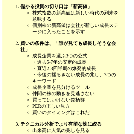
儲かる投資の切り口は「新高値」
株式指数の新高値は新しい時代の到来を
意味する
個別株の新高値は会社が新しい成長ステ
ージに入ったことを示す
買いの条件は、「誰が見ても成長しそうな会
社」
成長企業を選ぶ3つの公式
・過去5-7年の安定的成長
・直近2-3四半期の爆発的成長
・今後の揺るぎない成長の兆し、3つの
キーワード
成長企業を見分けるツール
仲間の株の動きを見逃さない
買ってはいけない銘柄群
PERの正しい見方
買いのタイミングはこれだ
テクニカル分析でより有望な株に絞る
出来高に人気の兆しを見る