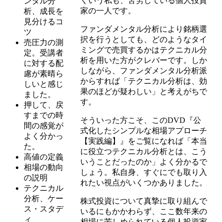
くいう私も、苦労している個人投資
ンタル分
家の一人です。
析、成長を
見分けるコ
ファンダメンタル分析により銘柄選
ツ
択を行うとしても、どのようなタイ
売圧力の測
ミングで売買するかはテクニカル分
定。受講者
析を用いた方がクレバーです。しか
に対する配
しながら、ファンダメンタル分析派
慮が素晴ら
からすれば「テクニカル分析は、効
しいと感じ
果のほどが疑わしい」と考えがちで
ました。
す。
押して、戻
すまでの時
そういった方こそ、このDVD『公
間の感覚が
式化したシンプルな相場アプローチ
よく分かっ
【実践編】』をご覧になれば「本当
た。
に役立つテクニカル分析とは、こう
高値の定義
いうことだったのか」よく分かるで
相場の動向
しょう。私自身、すぐにでも取り入
の説明
れたい視点がいくつかありました。
テクニカル
分析、ケー
株式投資について真摯に取り組んで
ス・スタデ
いるにもかかわらず、ここ数年来の
ィ
相場に苦しめられている個人投資家