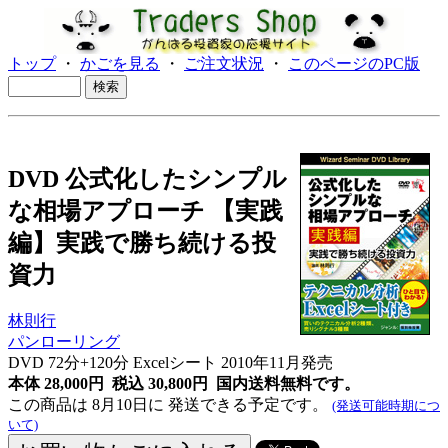
トップ
・
かごを見る
・
ご注文状況
・
このページのPC版
DVD 公式化したシンプル
な相場アプローチ 【実践
編】実践で勝ち続ける投
資力
林則行
パンローリング
DVD 72分+120分 Excelシート 2010年11月発売
本体 28,000円 税込 30,800円
国内送料無料です。
この商品は 8月10日に 発送できる予定です。
(発送可能時期につ
いて)