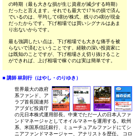
の時期（最も大きな損が生じ資産が減少する時期）
だったと言えます。それでも最大で17％の損で済ん
でいるのは、平均して6割が株式、残りの4割が現金
だったからです。下げ相場では買いシグナルはあま
り出ないからです。
最も強調したい点は、下げ相場でも大きな痛手を被
らないで済むということです。経験の深い投資家に
は既知のことですが、下げ相場さえ切り抜けること
ができれば、上げ相場で稼ぐのは実は簡単です。
■ 講師 林則行（はやし・のりゆき）
世界最大の政府
系ファンド、ア
ラブ首長国連邦
アブダビ投資庁
の元日本株式運用部長。中東でただ一人の日本人ファ
ンドマネージャとしてオイルマネーを運用する。欧州
系、米国系信託銀行、ミューチュアルファンドにてシ
ニアファンドマネージャー、アナリストを歴任。 コロ