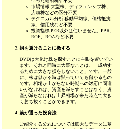
いった経済統計不要
市場情報 大型株、ディフェンシブ株、
店頭株などの区分不要
テクニカル分析 移動平均線、価格抵抗
線、信用残など不要
投資指標 PER以外は使いません。PBR、
ROE、ROAなど不要
損を避けることに徹する
DVDは大化け株を探すことに主眼を置いてい
ます。それと同時に大事なことは、「成功す
るために大きな損をしないこと」です。一般
に、株は儲かる時は黙っていても儲かるもの
です。相場が上がらない時期への対応に間違
いがなければ、資産を減らすことはなく、資
産が減らなければ上昇相場が来た時点で大き
く勝ち抜くことができます。
筋が通った投資法
ご紹介する公式については膨大なデータに基