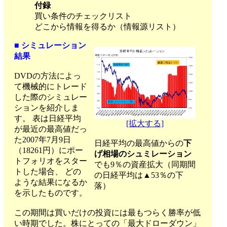
付録
買い条件のチェックリスト
どこから情報を得るか（情報源リスト）
■ シミュレーション
結果
DVDの方法によっ
て機械的にトレード
した際のシミュレー
ションを紹介しま
す。 表は日経平均
[拡大する]
が最近の最高値だっ
た2007年7月9日
日経平均の最高値からの
下
（18261円）にポー
げ相場のシュミレーション
トフォリオをスター
でも9％の資産拡大（同期間
トした場合、 どの
の日経平均は▲53％の下
ような結果になるか
落）
を示したものです。
この期間は買いだけの投資には最もつらく勝率が低
い時期でした。株にとっての「最大ドローダウン」