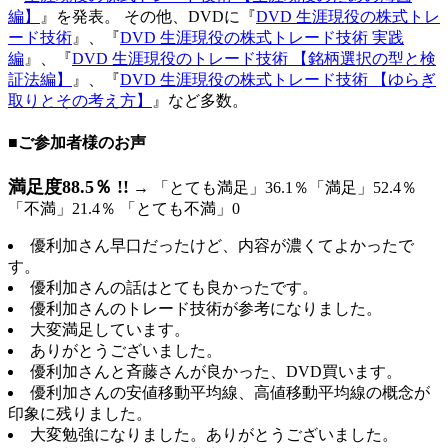
編】
』を発表。 その他、DVDに『
DVD 生涯現役の株式トレ
ード技術
』、『
DVD 生涯現役の株式トレード技術 実践
編
』、『
DVD 生涯現役のトレード技術 【銘柄選択の型と検
証法編】
』、『
DVD 生涯現役の株式トレード技術 【ゆらぎ
取りとその考え方】
』など多数。
■ご参加者様のお声
満足度88.5％ !!
→ 「とても満足」36.1％「満足」52.4％
「不満」21.4％ 「とても不満」0
優利加さん早口だったけど、内容が濃くてよかったで
す。
優利加さんの話はとても良かったです。
優利加さんのトレード技術が参考になりました。
大変満足しています。
ありがとうございました。
優利加さんと斉藤さんが良かった、DVD買います。
優利加さんの安値移動平均線、高値移動平均線の概念が
印象に残りました。
大変勉強になりました。ありがとうございました。