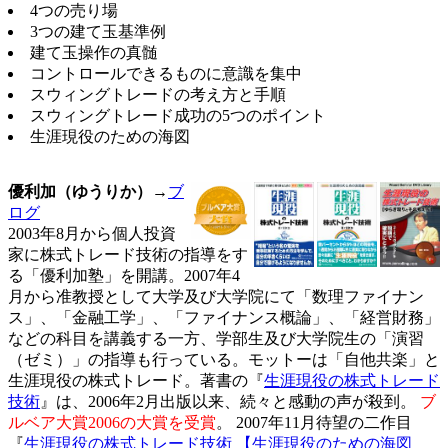
4つの売り場
3つの建て玉基準例
建て玉操作の真髄
コントロールできるものに意識を集中
スウィングトレードの考え方と手順
スウィングトレード成功の5つのポイント
生涯現役のための海図
優利加（ゆうりか）
→
ブ
ログ
2003年8月から個人投資
家に株式トレード技術の指導をす
る「優利加塾」を開講。200
7年4
月から准教授として大学及び大学院にて「数理ファイナン
ス」、「金融工学」、「ファイナンス概論」、「経営財務」
などの科目を講義する一方、学部生及び大学院生の「演習
（ゼミ）」の指導も行っている。モットーは「自他共楽」と
生涯現役の株式トレード。著書の『
生涯現役の株式トレード
技術
』は、20
06年2月出版以来、続々と感動の声が殺到。
ブ
ルベア大賞20
06の大賞を受賞
。 200
7年11月待望の二作目
『
生涯現役の株式トレード技術 【生涯現役のための海図