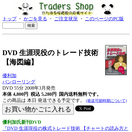
トップ
・
かごを見る
・
ご注文状況
・
このページのPC版
DVD 生涯現役のトレード技術
【海図編】
優利加
パンローリング
DVD 55分 2008年3月発売
本体 4,800円 税込 5,280円
国内送料無料です。
この商品は 本日 発送できる予定です。
(発送可能時期について)
優利加氏新刊DVD
『DVD 生涯現役の株式トレード技術 【チャートの読み方と