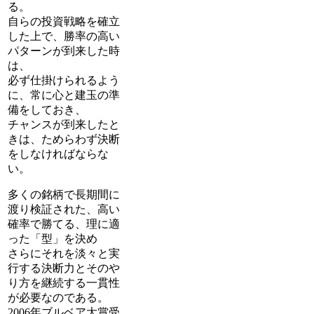
る。
自らの投資戦略を確立
した上で、勝率の高い
パターンが到来した時
は、
必ず仕掛けられるよう
に、常に心と建玉の準
備をしておき、
チャンスが到来したと
きは、ためらわず決断
をしなければならな
い。
多くの銘柄で長期間に
渡り検証された、高い
確率で勝てる、理に適
った「型」を決め
さらにそれを淡々と実
行する決断力とそのや
り方を継続する一貫性
が必要なのである。
20
06年ブルベア大賞受