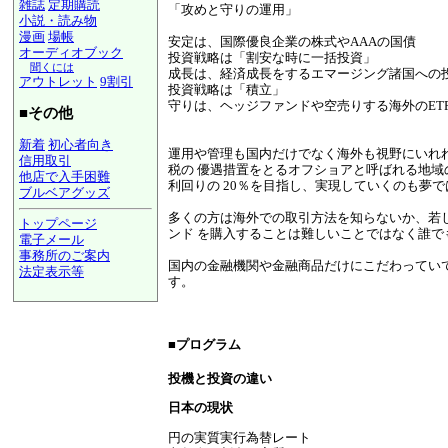
雑誌
定期購読
「攻めと
守りの運用」
小説・読み物
漫画
場帳
安定は、国際優良企業の株式やAAAの国債
オーディオブック
投資戦略は「割安な時に一括投資」
聞くには
成長は、経済成長をするエマージング諸国への
アウトレット
9割引
投資戦略は「積立」
守りは、ヘッジファンドや空売りする海外のET
■その他
新着
初心者向き
運用や管理も国内だけでなく海外も視野にいれ
信用取引
税の 優遇措置をとるオフショアと呼ばれる地
他店で入手困難
利回りの 20％を目指し、実現していくのも夢
ブルベアグッズ
多くの方は海外での取引方法を知らないか、若
トップページ
ンド を購入することは難しいことではなく誰で
電子メール
事務所のご案内
国内の金融機関や金融商品だけにこだわってい
法定表示等
す。
a@panrolling.com
■プログラム
投機と投資の違い
日本の現状
円の実質実行為替レート