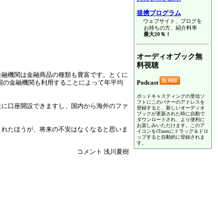
提携プログラム
ウェブサイト、ブログを
お持ちの方、紹介料率
最大20％！
オーディオブック無
料視聴
金融機関は金融商品の種類も豊富です。とくに
国の金融機関も利用することによって年平均
Podcast
ポッドキャスティングの受信ソ
フトにこのバナーのアドレスを
社に口座開設できますし、国内から海外のファ
登録すると、新しいオーディオ
ブックが更新された時に自動で
ダウンロードされ、より便利に
お楽しみいただけます。このア
されたほうが、将来の不安はなくなると思いま
イコンをiTunesにドラッグ＆ドロ
ップすると自動的に登録されま
す。
コメント 浅川夏樹