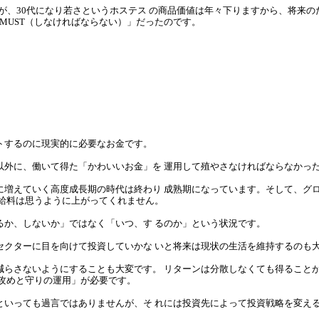
が、30代になり若さというホステス の商品価値は年々下りますから、将来の
MUST（しなければならない）」だったのです。
トするのに現実的に必要なお金です。
以外に、働いて得た「かわいいお金」を 運用して殖やさなければならなかっ
に増えていく高度成長期の時代は終わり 成熟期になっています。そして、グ
お給料は思うように上がってくれません。
るか、しないか」ではなく「いつ、す るのか」という状況です。
セクターに目を向けて投資していかな いと将来は現状の生活を維持するのも
減らさないようにすることも大変です。 リターンは分散しなくても得ること
攻めと
守りの運用」が必要です。
といっても過言ではありませんが、そ れには投資先によって投資戦略を変え