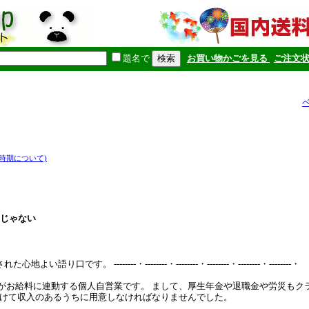
題名で
お買い物かごを見る
ご注文
時期について)
夢じゃない
 --------・--------・--------・--------・--------・--------・
がお給料に連動する個人自営業です。 まして、厚生年金や退職金や労災もク
働けて収入のあるうちに用意しなければなりませんでした。