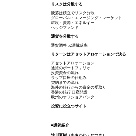
リスクは分散する
騰落は積立でリスク分散
グローバル・エマージング・マーケット
環境・資源・エネルギー
ヘッジファンド
通貨を分散する
通貨調整 52週騰落率
リターンはアセットアロケーションで決る
アセットアロケーション
通貨のポートフォリオ
投資資金の流れ
ラップ口座の仕組み
契約までの流れ
海外の銀行からの資金の受取り
香港の銀行 口座開設
欧州のオフショアバンク
投資に役立つサイト
■講師紹介
浅川夏樹（あさかわ・なつき）