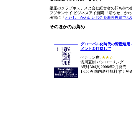
銀座のクラブホステスと会社経営者の顔も持つ
フジサンケイ ビジネスアイ新聞 「増やせ、か
著書に「
わたし、かわいいお金を海外投資でふ
そのほかのお薦め
グローバル化時代の資産運用
メントを目指して
ベテラン度:
★★☆
浅川夏樹 パンローリング
A5判 304頁 2008年2月発売
1,650円 国内送料無料 すぐ発