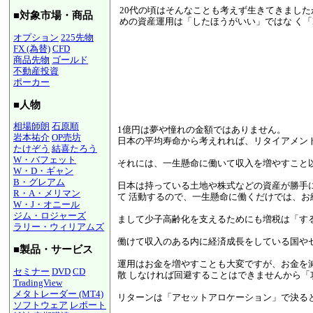
20代の頃はそんなことも考えず生きてきました
■対象市場・商品
めの資産運用は「したほうがいい」ではな く「
オプション
225先物
FX (為替)
CFD
商品先物
ゴールド
不動産投資
ポーカー
■人物
相場師朗
石原順
1億円は夢や憧れの金額ではありません。
岩本祐介
OP売坊
日本の平均寿命から考えれれば、リタイアメン
たけぞう
結喜たろう
W・バフェット
それには、一生懸命に働いて収入を増やすこと
W・D・ギャン
B・グレアム
日本は持っている土地や株式などの資産が勝手
R・A・メリマン
て 活動するので、一生懸命に働くだけでは、
W・J・オニール
ジム・ロジャーズ
まして少子高齢化を支えるためにも増税は「す
ラリー・ウィリアムズ
働けて収入のある内に経済成長をしている国や
■製品・サービス
運用はお金を増やすことも大変ですが、お金を
セミナー
DVD
CD
散 しなければ回避することはできませんから「
TradingView
メタトレーダー (MT4)
リターンは「アセットアロケーション」で決る
ソフトウェア
レポート