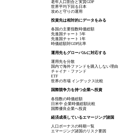
老年人口割合と実質GDP
世界平均下回る日本
攻めと
守りの運用
投資先は相対的にデータをみる
各国の主要指数時価総額
先進国チャート 5年
先進国チャート 1年
時価総額対GDP比率
運用先もグローバルに対応する
運用先を分散
国内で海外ファンドを購入しない理由
チャイナ・ファンド
ETF
世界の市場 インデックス比較
国際競争力を持つ企業へ投資
各指数の時価総額
日米中 企業時価総額比較
国際優良企業へ投資
経済成長しているエマージング諸国
人口ボーナスの時期一覧
エマージング諸国のリスク要因