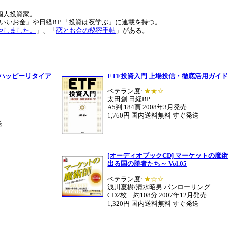
個人投資家。
わいいお金」や日経BP 「投資は夜学ぶ」に連載を持つ。
やしました。
」、「
恋とお金の秘密手帖
」がある。
 ハッピーリタイア
ETF投資入門 上場投信・徹底活用ガイ
ベテラン度:
★★☆
太田創 日経BP
A5判 184頁 2008年3月発売
1,760円 国内送料無料 すぐ発送
送
[オーディオブックCD] マーケットの魔術
出る国の勝者たち～ Vol.05
ベテラン度:
★☆☆
浅川夏樹/清水昭男 パンローリング
CD2枚 約108分 2007年12月発売
1,320円 国内送料無料 すぐ発送