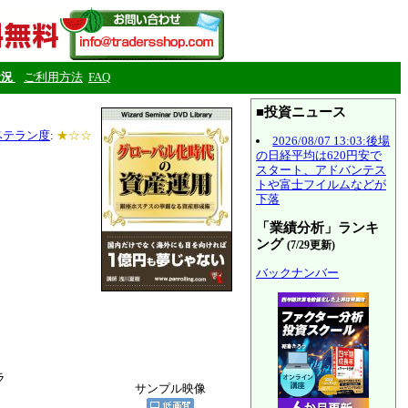
状況
ご利用方法
FAQ
■投資ニュース
ベテラン度
:
★☆☆
2026/08/07 13:03:後場
の日経平均は620円安で
スタート、アドバンテス
トや富士フイルムなどが
下落
「業績分析」ランキ
ング
(7/29更新)
バックナンバー
ラ
サンプル映像