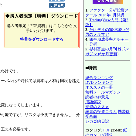
た
1.
ファクター分析投資ス
クール 2026年8月開講
◆購入者限定【特典】ダウンロード
2.
TradingView入門【第2
版】
購入者限定「PDF資料」はこちらから入
3.
たけぞうの50億稼いだ
手いただけます。
男のメルマガ
4.
四半期成長率とチャー
特典をダウンロードする
ト分析
5.
杉村富生の月刊 株式マ
ガジン (6か月更新)
■特集
たわけです。
総合ランキング
ローバル化の時代では資本は人材は国境を越え
DVDランキング
オススメの一冊
無料メールマガジン
読者の御意見
用語解説
大変になってしまいます。
投資のススメ
著者の投資コラム
携帯待
が可能ですが、リスクは予測できませんし、分
受画面
シカゴ絵日記
る工夫も必要です。
カタログ:
PDF
紙
(25MB)
のカタログ請求