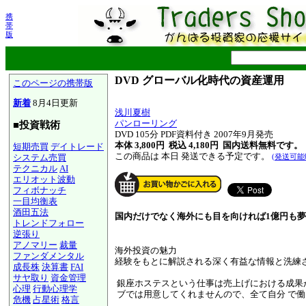
携
帯
版
DVD グローバル化時代の資産運用
このページの携帯版
新着
8月4日更新
浅川夏樹
パンローリング
■投資戦術
DVD 105分 PDF資料付き 2007年9月発売
本体 3,800円 税込 4,180円
国内送料無料です。
短期売買
デイトレード
この商品は 本日 発送できる予定です。
システム売買
(発送可能
テクニカル
AI
エリオット波動
フィボナッチ
一目均衡表
酒田五法
国内だけでなく海外にも目を向ければ1億円も
トレンドフォロー
逆張り
アノマリー
裁量
海外投資の魅力
ファンダメンタル
経験をもとに解説される深く有益な情報と洗練された心地よい語り口です。
成長株
決算書
FAI
サヤ取り
資金管理
銀座ホステスという仕事は売上げにおける成果
心理
行動心理学
ブでは用意してくれませんので、全て自分 で
危機
占星術
格言