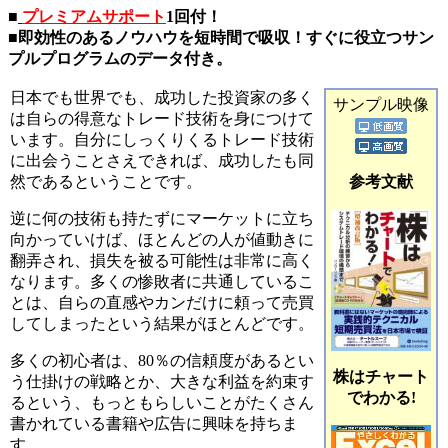
■
プレミアムサポート
1回付！
■
即効性のあるノウハウを短時間で吸収！すぐに役立つサン
プルプログラムのデータ付き。
日本でも世界でも、成功した投資家の多く
サンプル映像
は自らの得意なトレード技術を身につけて
います。自分にしっくりくるトレード技術
に出会うことさえできれば、成功したも同
然であるということです。
参考文献
逆に何の技術も持たずにマーケットに立ち
向かっていけば、ほとんどの人が値動きに
翻弄され、損失を被る可能性は非常に高く
なります。多くの惨敗者に共通しているこ
とは、自らの直感やカンだけに頼って売買
してしまったという結果がほとんどです。
多くの初心者は、80％の信頼度があるとい
株はチャート
う仕掛けの戦略とか、大きな利益を約束す
でわかる!
るという、もっともらしいことがたくさん
書かれている書籍や広告に興味を持ちま
す。