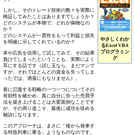
しかし、そのトレード技術の数々を実際に
検証してみたことはありますでしょうか？
どのシステムが本物で、どれが偽物なの
か？
どのシステムが一貫性をもって利益と損失
やさしくわか
を明確に示してくれているのか？
るExcel VBA
プログラミン
本や広告を信用して試してみて、その結果
グ
負けてしまったということも、実際によく
耳にする話です（試し玉なら、まだマシで
すが、それでほとんどの資金を失ってしま
ったでは、洒落にもなりません）。
巷に氾濫する戦略の一つ一つについてその
有効性を確かめ、真に自分に合った売買手
法を築き上げることは大変面倒なことです
が、その周り道こそ、最後に成功を収める
秘訣になります。
このアプローチは、まさに「後から発車す
る特急列車に乗る」ようなものなのです。