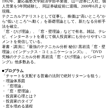
1992年、慶応義塾大学経済学部卒業後、山一證券に入社。個
人営業を5年間経験し、同証券破綻前に退職。2000年6月より
現職。
テクニカルアナリストとして従事し、株価は“高いところ”か
ら“低いところ”へ動く」を基礎理論として、新たなる分析手
法を確立。
「窓・ひげ理論」、「窓・壁理論」などで有名。雑誌、テレ
ビ、インターネットを通じて個人投資家にも分かりやすいコ
メントを発信している。
著書・講演に『最強のテクニカル分析 秘伝! 黒岩流「窓・壁
理論」(インデックス・コミュニケーションズ)』、『DVD
究極のテクニカル分析 黒岩流「窓・ひげ理論」(パンローリ
ング)』他多数ある。
■プログラム
「チャートを支配する普遍の法則で絶対リターンを狙う」
・理論体系図
・「窓理論」
・「窓・壁理論」
・投資家心理とは？
・投資家のタイプ
・窓を埋める過程