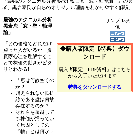
『最強のテクニカル分析 秘伝! 黒岩流「窓・壁理論」』の著
者、黒岩泰氏が自らのオリジナル理論をわかりやすく解説。
最強のテクニカル分析
サンプル映
黒岩流「窓・壁・軸理
像
論」
「どの価格でどれだけ
◆購入者限定【特典】ダウ
買った人がいるか」投
ンロード
資家心理を理解するこ
とで株価の動きがピタ
リとわかる!
購入者限定「PDF資料」はこちら
から入手いただけます。
「窓は何故空くの
か？
特典をダウンロードする
超えられない抵抗
線である壁は何故
存在するのか？
それらを超越して
も株価が滑ってい
く原因としての
『軸』とは何か？