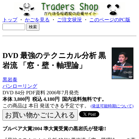
トップ
・
かごを見る
・
ご注文状況
・
このページのPC版
DVD 最強のテクニカル分析 黒
岩流 「窓・壁・軸理論」
黒岩泰
パンローリング
DVD 84分 PDF資料 2006年7月発売
本体 3,800円 税込 4,180円
国内送料無料です。
この商品は 本日 発送できる予定です。
(発送可能時期について)
ブルベア大賞2004 準大賞受賞の黒岩氏が登場!!