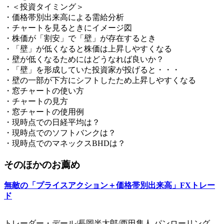
・＜投資タイミング＞
・価格帯別出来高による需給分析
・チャートを見るときにイメージ図
・株価が「割安」で「壁」が存在するとき
・「壁」が低くなると株価は上昇しやすくなる
・壁が低くなるためにはどうなれば良いか？
・「壁」を形成していた投資家が投げると・・・
・壁の一部が下方にシフトしたため上昇しやすくなる
・窓チャートの使い方
・チャートの見方
・窓チャートの使用例
・現時点での日経平均は？
・現時点でのソフトバンクは？
・現時点でのマネックスBHDは？
そのほかのお薦め
無敵の「プライスアクション＋価格帯別出来高」FXトレー
ド
トレーダー・デール/長岡半太郎/西田隼人 パンローリング