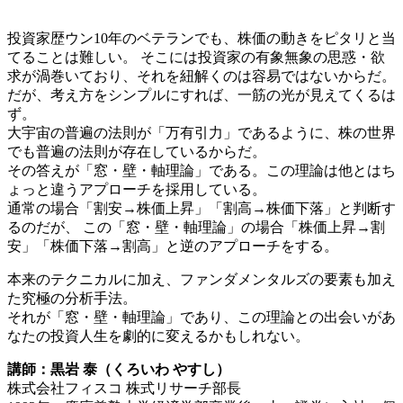
投資家歴ウン10年のベテランでも、株価の動きをピタリと当
てることは難しい。 そこには投資家の有象無象の思惑・欲
求が渦巻いており、それを紐解くのは容易ではないからだ。
だが、考え方をシンプルにすれば、一筋の光が見えてくるは
ず。
大宇宙の普遍の法則が「万有引力」であるように、株の世界
でも普遍の法則が存在しているからだ。
その答えが「窓・壁・軸理論」である。この理論は他とはち
ょっと違うアプローチを採用している。
通常の場合「割安→株価上昇」「割高→株価下落」と判断す
るのだが、 この「窓・壁・軸理論」の場合「株価上昇→割
安」「株価下落→割高」と逆のアプローチをする。
本来のテクニカルに加え、ファンダメンタルズの要素も加え
た究極の分析手法。
それが「窓・壁・軸理論」であり、この理論との出会いがあ
なたの投資人生を劇的に変えるかもしれない。
講師：黒岩 泰（くろいわ やすし）
株式会社フィスコ 株式リサーチ部長