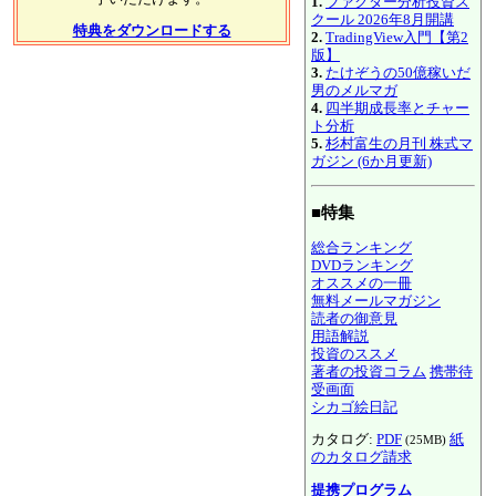
1.
ファクター分析投資ス
クール 2026年8月開講
特典をダウンロードする
2.
TradingView入門【第2
版】
3.
たけぞうの50億稼いだ
男のメルマガ
4.
四半期成長率とチャー
ト分析
5.
杉村富生の月刊 株式マ
ガジン (6か月更新)
■特集
総合ランキング
DVDランキング
オススメの一冊
無料メールマガジン
読者の御意見
用語解説
投資のススメ
著者の投資コラム
携帯待
受画面
シカゴ絵日記
カタログ:
PDF
紙
(25MB)
のカタログ請求
提携プログラム