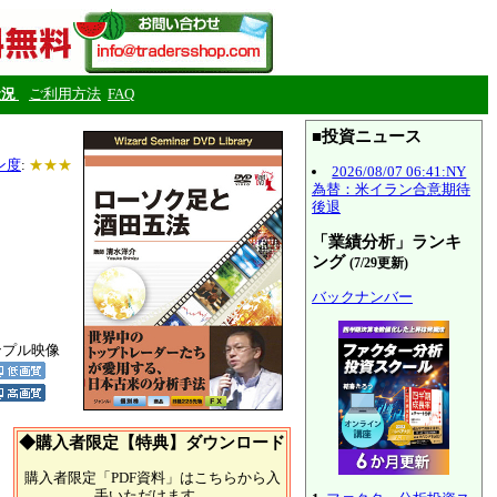
状況
ご利用方法
FAQ
■投資ニュース
ン度
:
★★★
2026/08/07 06:41:NY
為替：米イラン合意期待
後退
「業績分析」ランキ
ング
(7/29更新)
バックナンバー
ンプル映像
◆購入者限定【特典】ダウンロード
購入者限定「PDF資料」はこちらから入
手いただけます。