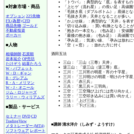
「トウバ」：典型的な「底」を表すもの
■対象市場・商品
「上ヒゲ（流れ星）」の長い足：高値圏
「毛抜き底（ダブルボトム）」底値とな
オプション
225先物
「毛抜き天井」天井となることが多い。
FX (為替)
CFD
「かぶせ線」 ：典型的な「天井」を表
商品先物
ゴールド
「切り込み線」 ：買い転換となること
不動産投資
「抱きの一本立ち」（包み足）：安値圏
ポーカー
「最後の抱き線」（包み足）：高値圏で
「孕み足」：気迷い線、「孕みは放れに
■人物
「空（＝窓）」：放れた方に付く
酒田五法
相場師朗
石原順
岩本祐介
OP売坊
三山：「三山（三尊）天井」
たけぞう
結喜たろう
逆三山：「逆三山（逆三尊）底」
W・バフェット
三川：「三川宵の明星・宵の十字星」
W・D・ギャン
三川：「三川明けの明星・明けの十字星
B・グレアム
三兵：「赤三兵」
R・A・メリマン
三兵：「黒三兵＝三羽烏」
W・J・オニール
三空：「三空飛び上げには売り向かえ」
ジム・ロジャーズ
三空：「三空叩き込みには買い向かえ」
ラリー・ウィリアムズ
三法：「上げ三法」
三法：「下げ三法」
■製品・サービス
セミナー
DVD
CD
TradingView
■講師 清水洋介（しみず・ようすけ）
メタトレーダー (MT4)
ソフトウェア
レポート