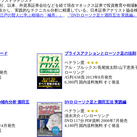
ーフストラテジスト
入社、以来、外資系証券会社などを経て現在マネックス証券で投資教育や相場
生かし、実践的なテクニカル分析に精通している。日本証券アナリスト協会
江戸の賢人に学ぶ相場の「極意」』
、
『DVD ローソク足と酒田五法 実践編』
レード
プライスアクションとローソク足の法則
ベテラン度:
★★★
アル・ブルックス/長尾慎太郎/山下恵美子
月発売
ローリング
送
A5判 638頁 2013年8月発売
6,380円 国内送料無料 すぐ発送
の傾向分析 酒田五
DVD ローソク足と酒田五法 実践編
ベテラン度:
★★★
清水洋介 パンローリング
DVD 117分 PDF資料 2006年7月発売
2年4月発売
4,180円 国内送料無料 すぐ発送
送