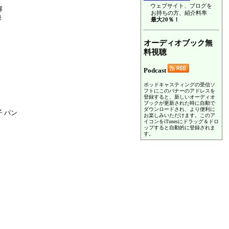
ウェブサイト、ブログを
解
お持ちの方、紹介料率
検
最大20％！
オーディオブック無
料視聴
Podcast
ポッドキャスティングの受信ソ
フトにこのバナーのアドレスを
登録すると、新しいオーディオ
ブックが更新された時に自動で
ダウンロードされ、より便利に
 パン
お楽しみいただけます。このア
イコンをiTunesにドラッグ＆ドロ
ップすると自動的に登録されま
す。