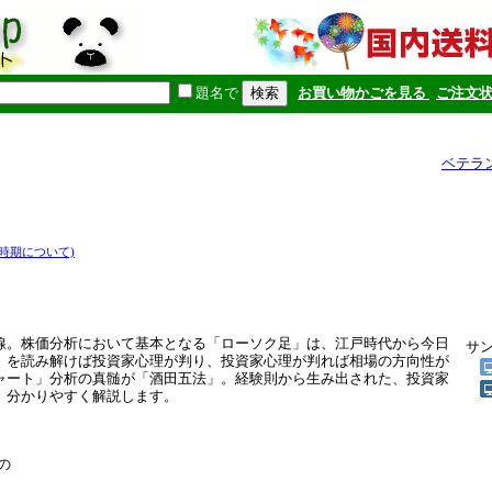
題名で
お買い物かごを見る
ご注文
ベテラ
時期について)
線。株価分析において基本となる「ローソク足」は、江戸時代から今日
サ
」を読み解けば投資家心理が判り、投資家心理が判れば相場の方向性が
ャート」分析の真髄が「酒田五法」。経験則から生み出された、投資家
、分かりやすく解説します。
の