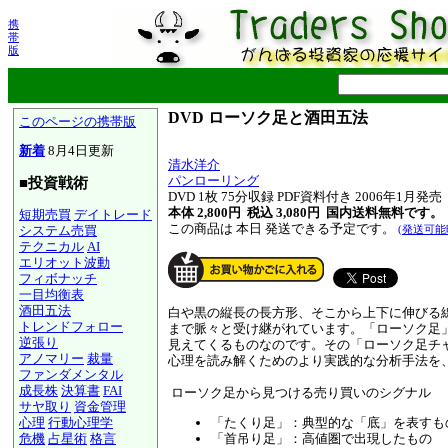
携
帯
版
DVD ローソク足と酒田五法
このページの携帯版
新着
8月4日更新
清水洋介
パンローリング
■投資戦術
DVD 1枚 75分収録 PDF資料付き 2006年1月発売
本体 2,800円 税込 3,080円
国内送料無料です。
短期売買
デイトレード
この商品は 本日 発送できる予定です。
システム売買
(発送可能
テクニカル
AI
エリオット波動
フィボナッチ
一目均衡表
酒田五法
白や黒の縦長の長方形、そこから上下に伸びる
トレンドフォロー
まで脈々と受け継がれています。「ローソク足
逆張り
見えてくるものなのです。その「ローソク足チ
アノマリー
裁量
心理を読み解くためのより実践的な分析手法を
ファンダメンタル
成長株
決算書
FAI
ローソク足から見つける売り買いのシグナル
サヤ取り
資金管理
「たくり足」：典型的な「底」を表すも
心理
行動心理学
「首吊り足」：高値圏で出現したもの
危機
占星術
格言