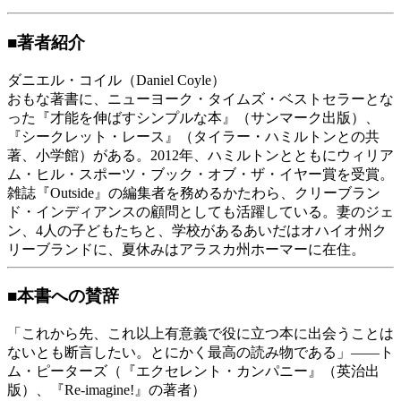
■著者紹介
ダニエル・コイル（Daniel Coyle）
おもな著書に、ニューヨーク・タイムズ・ベストセラーとな
った『才能を伸ばすシンプルな本』（サンマーク出版）、
『シークレット・レース』（タイラー・ハミルトンとの共
著、小学館）がある。2012年、ハミルトンとともにウィリア
ム・ヒル・スポーツ・ブック・オブ・ザ・イヤー賞を受賞。
雑誌『Outside』の編集者を務めるかたわら、クリーブラン
ド・インディアンスの顧問としても活躍している。妻のジェ
ン、4人の子どもたちと、学校があるあいだはオハイオ州ク
リーブランドに、夏休みはアラスカ州ホーマーに在住。
■本書への賛辞
「これから先、これ以上有意義で役に立つ本に出会うことは
ないとも断言したい。とにかく最高の読み物である」――ト
ム・ピーターズ（『エクセレント・カンパニー』（英治出
版）、『Re-imagine!』の著者）