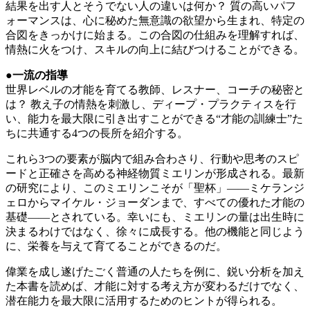
結果を出す人とそうでない人の違いは何か？ 質の高いパフ
ォーマンスは、心に秘めた無意識の欲望から生まれ、特定の
合図をきっかけに始まる。この合図の仕組みを理解すれば、
情熱に火をつけ、スキルの向上に結びつけることができる。
●
一流の指導
世界レベルの才能を育てる教師、レスナー、コーチの秘密と
は？ 教え子の情熱を刺激し、ディープ・プラクティスを行
い、能力を最大限に引き出すことができる“才能の訓練士”た
ちに共通する4つの長所を紹介する。
これら3つの要素が脳内で組み合わさり、行動や思考のスピ
ードと正確さを高める神経物質ミエリンが形成される。最新
の研究により、このミエリンこそが「聖杯」――ミケランジ
ェロからマイケル・ジョーダンまで、すべての優れた才能の
基礎――とされている。幸いにも、ミエリンの量は出生時に
決まるわけではなく、徐々に成長する。他の機能と同じよう
に、栄養を与えて育てることができるのだ。
偉業を成し遂げたごく普通の人たちを例に、鋭い分析を加え
た本書を読めば、才能に対する考え方が変わるだけでなく、
潜在能力を最大限に活用するためのヒントが得られる。