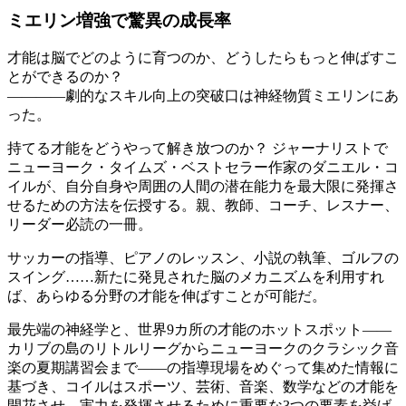
ミエリン増強で驚異の成長率
才能は脳でどのように育つのか、どうしたらもっと伸ばすこ
とができるのか？
――――劇的なスキル向上の突破口は神経物質ミエリンにあ
った。
持てる才能をどうやって解き放つのか？ ジャーナリストで
ニューヨーク・タイムズ・ベストセラー作家のダニエル・コ
イルが、自分自身や周囲の人間の潜在能力を最大限に発揮さ
せるための方法を伝授する。親、教師、コーチ、レスナー、
リーダー必読の一冊。
サッカーの指導、ピアノのレッスン、小説の執筆、ゴルフの
スイング……新たに発見された脳のメカニズムを利用すれ
ば、あらゆる分野の才能を伸ばすことが可能だ。
最先端の神経学と、世界9カ所の才能のホットスポット――
カリブの島のリトルリーグからニューヨークのクラシック音
楽の夏期講習会まで――の指導現場をめぐって集めた情報に
基づき、コイルはスポーツ、芸術、音楽、数学などの才能を
開花させ、実力を発揮させるために重要な3つの要素を挙げ