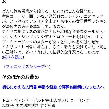
女
どんな旅も疑問から始まる。たとえばこんな疑問だ。
室内コートが一面しかない経営難のロシアのテニスクラブ
が、どうやってアメリカ全土よりも多くの女子世界ランキン
グ20位内の選手を輩出しているのか。
テキサス州ダラスの道路に面した地味な音楽スクールから、
ジェシカ・シンプソンやデミ・ロヴァートをはじめ、ポッ
プ・ミュージックのスターが次々と生まれるのはなぜか。
イギリスの片田舎に暮らす、ろくに教育も受けていない貧し
い三姉妹は、どのようにして世界的な作家となったのか。
(
続きを読む
)
（
フェニックスシリーズ
85）
そのほかのお薦め
初心にかえる入門書 年齢や経験で何事も面倒になった人へ
トム・ヴァンダービルト/井上大剛 パンローリング
2,200円 国内送料無料 すぐ発送