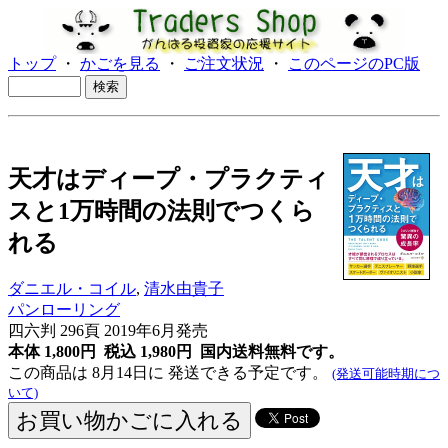
トップ
・
かごを見る
・
ご注文状況
・
このページのPC版
天才はディープ・プラクティ
スと1万時間の法則でつくら
れる
ダニエル・コイル
,
清水由貴子
パンローリング
四六判 296頁 2019年6月発売
本体 1,800円 税込 1,980円
国内送料無料です。
この商品は 8月14日に 発送できる予定です。
(発送可能時期につ
いて)