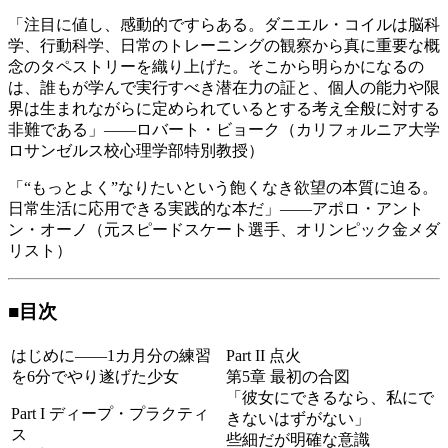
「注目に値し、感動的ですらある。ダニエル・コイルは脳科
学、行動科学、日常のトレーニングの観察から真に重要な概
念のタペストリーを織り上げた。そこから明らかになるの
は、誰もが学んで実行すべき潜在力の証と、個人の能力や限
界は生まれながらに定められているとする考え全般に対する
非難である」――ロバート・ビョーク（カリフォルニア大学
ロサンゼルス校心理学部特別教授）
「“もっとよく”なりたいという飽くなき欲望の本質に迫る。
日常生活に応用できる実践的な本だ」――アポロ・アント
ン・オーノ（元スピードスケート選手、オリンピック金メダ
リスト）
■目次
はじめに――1カ月分の練習
Part II 点火
を6分でやり遂げた少女
第5章 最初の合図
「彼女にできるなら、私にで
Part I ディープ・プラクティ
きないはずがない」
ス
些細だが明確な意識