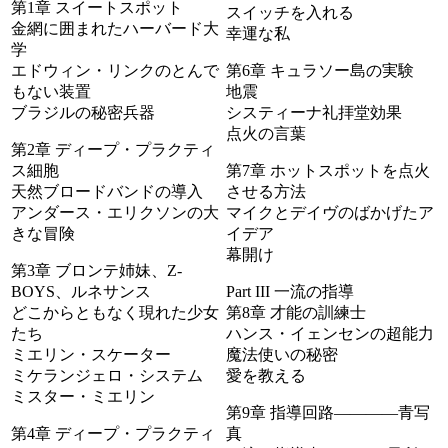
第1章 スイートスポット
スイッチを入れる
金網に囲まれたハーバード大
幸運な私
学
エドウィン・リンクのとんで
第6章 キュラソー島の実験
もない装置
地震
ブラジルの秘密兵器
システィーナ礼拝堂効果
点火の言葉
第2章 ディープ・プラクティ
ス細胞
第7章 ホットスポットを点火
天然ブロードバンドの導入
させる方法
アンダース・エリクソンの大
マイクとデイヴのばかげたア
きな冒険
イデア
幕開け
第3章 ブロンテ姉妹、Z-
BOYS、ルネサンス
Part III 一流の指導
どこからともなく現れた少女
第8章 才能の訓練士
たち
ハンス・イェンセンの超能力
ミエリン・スケーター
魔法使いの秘密
ミケランジェロ・システム
愛を教える
ミスター・ミエリン
第9章 指導回路――――青写
第4章 ディープ・プラクティ
真