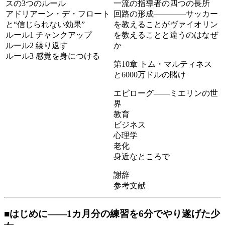
スの3つのルール
一流の指導者の四つの長所
アドリアーン・デ・フロート
回路の形成――――サッカー
と“信じられない効果”
を教えることがヴァイオリン
ルール1 チャンクアップ
を教えることと違うのはなぜ
ルール2 繰り返す
か
ルール3 感覚を身につける
第10章 トム・マルティネス
と6000万ドルの賭け
エピローグ――ミエリンの世
界
教育
ビジネス
心理学
老化
身近なところで
謝辞
参考文献
■はじめに――1カ月分の練習を6分でやり遂げた少