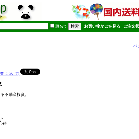
題名で
お買い物かごを見る
ご注文
ベ
時期について)
法
きる不動産投資。


得
