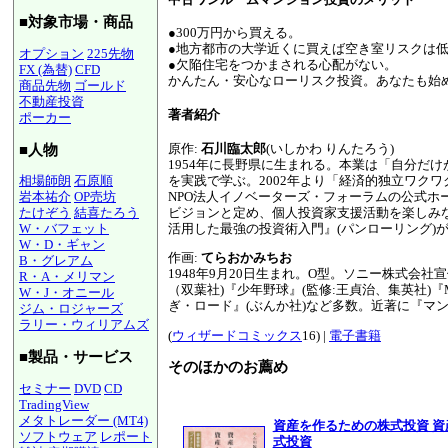
■対象市場・商品
●300万円から買える。
●地方都市の大学近くに買えば空き室リスクは
オプション
225先物
●欠陥住宅をつかまされる心配がない。
FX (為替)
CFD
かんたん・安心なローリスク投資。あなたも始
商品先物
ゴールド
不動産投資
著者紹介
ポーカー
原作:
石川臨太郎
(いしかわ りんたろう)
■人物
1954年に長野県に生まれる。本業は「自分だ
を実践で学ぶ。2002年より「経済的独立ワク
相場師朗
石原順
NPO法人イノベーターズ・フォーラムの公式
岩本祐介
OP売坊
ビジョンと定め、個人投資家支援活動を楽しみ
たけぞう
結喜たろう
活用した最強の投資術入門』(パンローリング)
W・バフェット
W・D・ギャン
作画:
てらおかみちお
B・グレアム
1948年9月20日生まれ。O型。ソニー株式会社
R・A・メリマン
（双葉社)『少年野球』(監修:王貞治、集英社)『
W・J・オニール
ぎ・ロード』(ぶんか社)など多数。近著に『マン
ジム・ロジャーズ
ラリー・ウィリアムズ
(
ウィザードコミックス
16) |
電子書籍
■製品・サービス
そのほかのお薦め
セミナー
DVD
CD
TradingView
メタトレーダー (MT4)
資産を作るための株式投資 
ソフトウェア
レポート
式投資