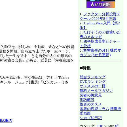
1.
ファクター分析投資ス
クール 2026年8月開講
2.
TradingView入門【第2
版】
3.
たけぞうの50億稼いだ
男のメルマガ
4.
四半期成長率とチャー
ト分析
済的独立を目指し株、不動産、金などへの投資
5.
杉村富生の月刊 株式マ
る活動を開始。自ら立ち上げたホームページ、
ガジン (6か月更新)
実した一生を送ることを自分の人生の最高の
術師協会会長」がある。近著に『潜在意識を
■特集
総合ランキング
始める。主な作品は『アミ in Tokio』
DVDランキング
ポッキンルージュ』(竹書房)『ビンカン・うさ
オススメの一冊
無料メールマガジン
読者の御意見
用語解説
投資のススメ
著者の投資コラム
携帯待
受画面
シカゴ絵日記
債比率の
カタログ:
PDF
紙
(25MB)