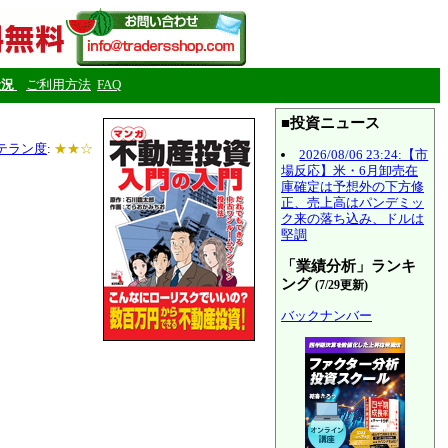
状況
ご利用方法
FAQ
■投資ニュース
テラン度
:
★★☆
2026/08/06 23:24:【市
場反応】米・6月卸売在
庫確定は予想外の下方修
正、売上高はパンデミッ
ク来の落ち込み、ドルは
堅調
「業績分析」ランキ
ング
(7/29更新)
バックナンバー