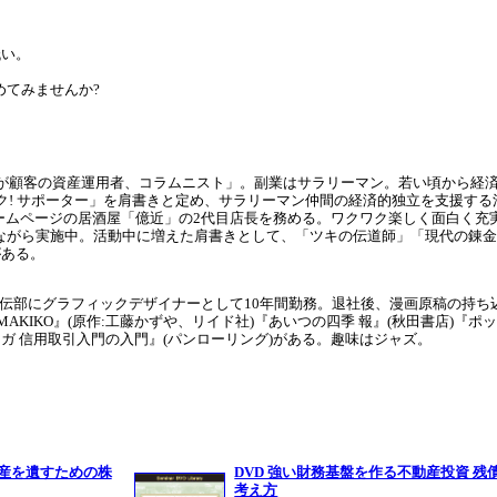
低い。
めてみませんか?
けが顧客の資産運用者、コラムニスト」。副業はサラリーマン。若い頃から経
ワク! サポーター」を肩書きと定め、サラリーマン仲間の経済的独立を支援す
ホームページの居酒屋「億近」の2代目店長を務める。ワクワク楽しく面白く充
ながら実施中。活動中に増えた肩書きとして、「ツキの伝道師」「現代の錬金
がある。
宣伝部にグラフィックデザイナーとして10年間勤務。退社後、漫画原稿の持ち込みを
MAKIKO』(原作:工藤かずや、リイド社)『あいつの四季 報』(秋田書店)『
ガ 信用取引入門の入門』(パンローリング)がある。趣味はジャズ。
資産を遺すための株
DVD 強い財務基盤を作る不動産投資 残
考え方