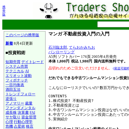
携
帯
版
マンガ 不動産投資入門の入門
このページの携帯版
新着
8月4日更新
石川臨太郎
,
てらおかみちお
パンローリング
■投資戦術
A5判 ソフトカバー 176頁 2005年4月発売
本体 1,800円 税込 1,980円
国内送料無料です。
短期売買
デイトレード
システム売買
品切れのためご注文いただけません。
(発送可能
テクニカル
AI
エリオット波動
だれでもできる中古ワンルームマンション投資
フィボナッチ
一目均衡表
こんなにローリスクでいいの? 数百万円からで
酒田五法
トレンドフォロー
CONTENTS

逆張り
1.株式投資? 不動産投資?

アノマリー
裁量
2.不動産投資とは

ファンダメンタル
3.中古ワンルームマンション投資はなぜいいのか
成長株
決算書
FAI
4.中古ワンルームマンション投資にあたっての心
サヤ取り
資金管理
心理
行動心理学
危機
占星術
格言
中古ワンルームマンション投資のメリット