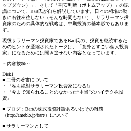
ップダウン）」、そして「割安判断（ボトムアップ）」の認
識について、Bart氏が自ら解説しています。日々の相場の動
きに右往左往しない（そんな時間もない）、サラリーマン投
資家のための具体的な戦略は、中期投資の基本形でもありま
す。
現役サラリーマン投資家であるBart氏の、投資を継続するた
めのヒントが凝縮されたトークは、「意外とすごい個人投資
家」になるためには聞き逃せない内容となっています。
～内容抜粋～
Disk1
■ 二冊の著書について
・『私も絶対サラリーマン投資家になる!』
・『今まで知られることのなかった“本当”のハイテク株投
資』
■ ブログ：Bartの株式投資評論あるいはその雑感
（http://ameblo.jp/bart/）について
■ サラリーマンとして