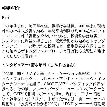
■講師紹介
Bart
1971年生まれ。埼玉県在住。職業は会社員。2001年より現物
株のみの株式投資を始め、年間平均利回り約10％超のパフォ
ーマンスで株式資産を増やしつつある。投資哲学は確実にコ
ンスタントに利益を得ること。景気予測から始めるトップダ
ウンアプローチと呼ばれる投資法と、個別割安株を探すこと
から始めるボトムダウンアプローチと呼ばれる投資法を駆使
してただいま奮闘中！
インタビュアー: 清水昭男（しみず あきお）
1983年、南イリノイ大学コミュニケーション学部卒。トウキ
ョウ・フォレックス、タレット・アンド・トウキョウ・イン
ターナショナルを経て、CBOTアジア・パシフィック代表を
務める。その後、ブルームバーグ・ニュースのレポーターと
して、CATVで相場レポートを担当。現在は、フリーで翻
訳・執筆を中心に活動中。手がけた作品は『新マーケットの
魔術師』『投資苑がわかる203問』『DVD ターナーの短期売