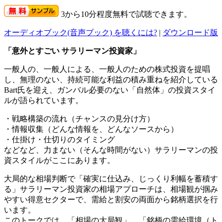
3から10分程度無料で試聴できます。
オーディオブック(音声ブック) を聴くには?
|
ダウンロード版
「意外とすごい サラリーマン投資家」
一般人の、一般人による、一般人のための株式投資を提唱
し、無理のない、持続可能な利益の積み重ねを紹介している
Bart氏を迎え、ガンバル必要のない「自然体」の投資スタイ
ルが語られています。
・戦略構築の流れ（チャンスの見分け方）
・情報収集（どんな情報を、どんなソースから）
・仕掛け・仕切りのタイミング
などなど、力まない（そんな時間がない）サラリーマンの投
資スタイルがここにあります。
大局的な相場判断で「確実に仕込み、じっくり利幅を蓄積す
る」サラリーマン投資家の相場アプローチは、相場観が掴み
やすい得意セクターで、需給と割安の両面から銘柄選択を行
います。
このトークでは、「相場の大局観」、「銘柄の需給環境（ト