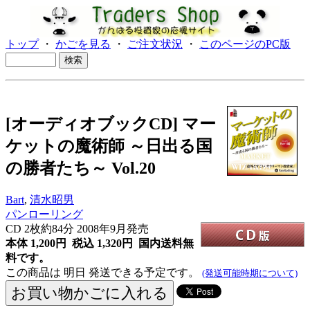
トップ
・
かごを見る
・
ご注文状況
・
このページのPC版
[オーディオブックCD] マー
ケットの魔術師 ～日出る国
の勝者たち～ Vol.20
Bart
,
清水昭男
パンローリング
CD
2枚約84分 2008年9月発売
本体 1,200円 税込 1,320円
国内送料無
料です。
この商品は 明日 発送できる予定です。
(発送可能時期について)