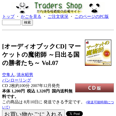
トップ
・
かごを見る
・
ご注文状況
・
このページのPC版
[オーディオブックCD] マー
ケットの魔術師 ～日出る国
の勝者たち～ Vol.07
空隼人
,
清水昭男
パンローリング
CD
2枚約100分 2007年12月発売
本体 1,200円 税込 1,320円
国内送料無
料です。
この商品は 8月10日に 発送できる予定です。
(発送可能時期につ
いて)