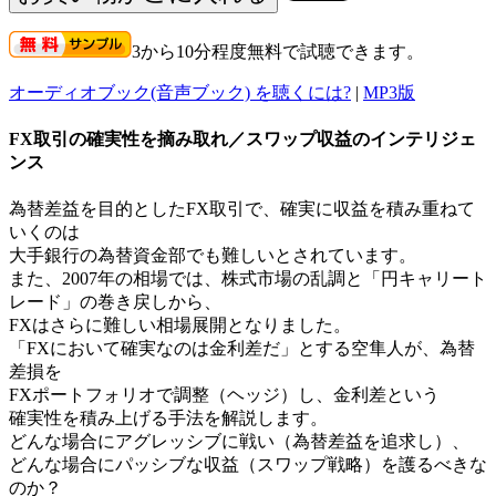
3から10分程度無料で試聴できます。
オーディオブック(音声ブック) を聴くには?
|
MP3版
FX取引の確実性を摘み取れ／スワップ収益のインテリジェ
ンス
為替差益を目的としたFX取引で、確実に収益を積み重ねて
いくのは
大手銀行の為替資金部でも難しいとされています。
また、2007年の相場では、株式市場の乱調と「円キャリート
レード」の巻き戻しから、
FXはさらに難しい相場展開となりました。
「FXにおいて確実なのは金利差だ」とする空隼人が、為替
差損を
FXポートフォリオで調整（ヘッジ）し、金利差という
確実性を積み上げる手法を解説します。
どんな場合にアグレッシブに戦い（為替差益を追求し）、
どんな場合にパッシブな収益（スワップ戦略）を護るべきな
のか？