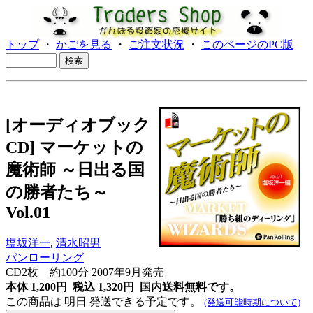
トップ
・
かごを見る
・
ご注文状況
・
このページのPC版
[オーディオブック
CD] マーケットの
魔術師 ～日出る国
の勝者たち～
Vol.01
塩坂洋一
,
清水昭男
パンローリング
CD2枚 約100分 2007年9月発売
本体 1,200円 税込 1,320円
国内送料無料です。
この商品は 明日 発送できる予定です。
(発送可能時期について)