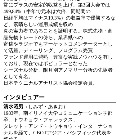
常にプラスの安定的収益を上げ、第3回大会では
499,84%（半年で元本は六倍、同期間の
日経平均はマイナス19.3%）の収益率で優勝するな
ど、素晴らしい運用成績を収め
真の実力者であることを証明する。株式先物・商
品先物トレードの傍ら、業界紙への
寄稿やラジオでもマーケットコメンテーターとし
て活躍。ディーリング、プログラム売買、
ファンド運用に習熟、豊富な実践ノウハウを有し
ており、現在ではポピュラーとなった
シーズナル分析、限月別アノマリー分析の先駆者
として有名。
日本テクニカルアナリスト協会検定会員。
インタビュアー
清水昭男
（しみず・あきお）
1983年、南イリノイ大学コミュニケーション学部
卒。トウキョウ・フォレックス、
タレット・アンド・トウキョウ・インターナショ
ナルを経て、CBOTアジア・パシフィック代表を