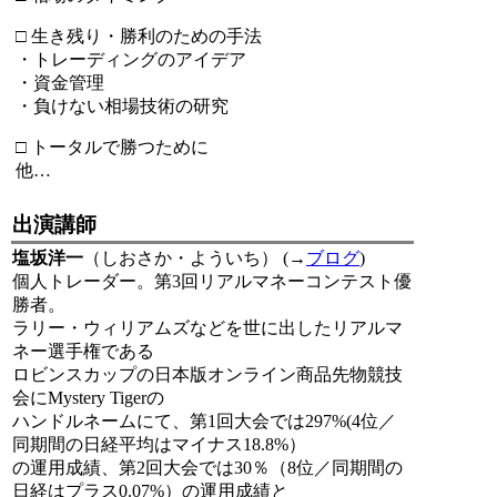
□ 生き残り・勝利のための手法
・トレーディングのアイデア
・資金管理
・負けない相場技術の研究
□ トータルで勝つために
他…
出演講師
塩坂洋一
（しおさか・よういち） (→
ブログ
)
個人トレーダー。第3回リアルマネーコンテスト優
勝者。
ラリー・ウィリアムズなどを世に出したリアルマ
ネー選手権である
ロビンスカップの日本版オンライン商品先物競技
会にMystery Tigerの
ハンドルネームにて、第1回大会では297%(4位／
同期間の日経平均はマイナス18.8%）
の運用成績、第2回大会では30％（8位／同期間の
日経はプラス0.07%）の運用成績と