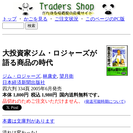
トップ
・
かごを見る
・
ご注文状況
・
このページのPC版
大投資家ジム・ロジャーズが
語る商品の時代
ジム・ロジャーズ
,
林康史
,
望月衛
日本経済新聞出版社
四六判 334頁 2005年6月発売
本体 1,800円 税込 1,980円
国内送料無料です。
品切れのためご注文いただけません。
(発送可能時期について)
本書は文庫判があります
流れは変わった!