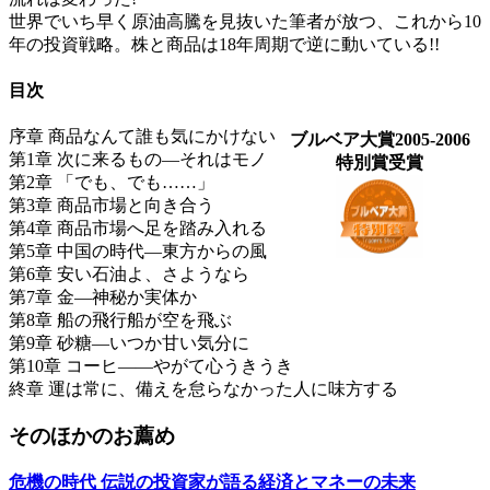
世界でいち早く原油高騰を見抜いた筆者が放つ、これから10
年の投資戦略。株と商品は18年周期で逆に動いている!!
目次
序章 商品なんて誰も気にかけない
ブルベア大賞2005-2006
第1章 次に来るもの―それはモノ
特別賞受賞
第2章 「でも、でも……」
第3章 商品市場と向き合う
第4章 商品市場へ足を踏み入れる
第5章 中国の時代―東方からの風
第6章 安い石油よ、さようなら
第7章 金―神秘か実体か
第8章 船の飛行船が空を飛ぶ
第9章 砂糖―いつか甘い気分に
第10章 コーヒ――やがて心うきうき
終章 運は常に、備えを怠らなかった人に味方する
そのほかのお薦め
危機の時代 伝説の投資家が語る経済とマネーの未来