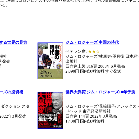
活躍。現在はコロンビア大学の教授を務めるかたわら。TVの投資番組にレギュ
いる。
する世界の見方
ジム・ロジャーズ 中国の時代
ベテラン度:
★★☆
報社
ジム・ロジャーズ/林康史/望月衛 日本経
5月発売
出版社
送
四六判上製 316頁 2008年6月発売
2,090円 国内送料無料 すぐ発送
ーズの投資術
世界大異変 ジム・ロジャーズ10年予測
ロダクション スタ
ジム・ロジャーズ/花輪陽子/アレックス
ドヘッド 東洋経済新報社
2022年3月発売
四六判 144頁 2022年8月発売
1,430円 国内送料無料