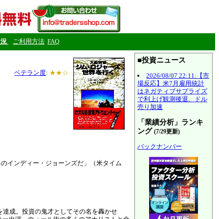
状況
ご利用方法
FAQ
■投資ニュース
ベテラン度
:
★★☆
2026/08/07 22:11:【市
場反応】米7月雇用統計
はネガティブサプライズ
で利上げ観測後退、ドル
売り加速
「業績分析」ランキ
ング
(7/29更新)
バックナンバー
界のインディー・ジョーンズだ」（米タイム
果を達成。投資の鬼才としてその名を轟かせ