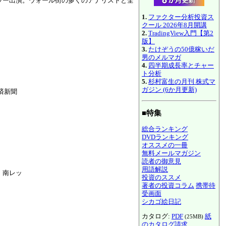
ラー出演。ウォール街の多くのアナリストと全
1.
ファクター分析投資ス
クール 2026年8月開講
2.
TradingView入門【第2
版】
3.
たけぞうの50億稼いだ
男のメルマガ
4.
四半期成長率とチャー
ト分析
5.
杉村富生の月刊 株式マ
ガジン (6か月更新)
済新聞
■特集
総合ランキング
DVDランキング
オススメの一冊
無料メールマガジン
読者の御意見
用語解説
・南レッ
投資のススメ
著者の投資コラム
携帯待
受画面
シカゴ絵日記
カタログ:
PDF
紙
(25MB)
のカタログ請求