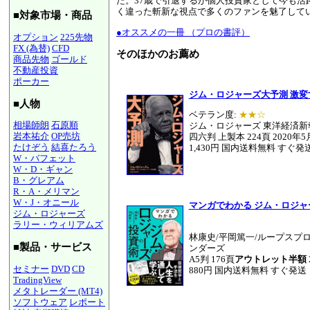
た。37歳で引退するが個人投資家として今も
く違った斬新な視点で多くのファンを魅了して
■対象市場・商品
●オススメの一冊 （プロの書評）
オプション
225先物
FX (為替)
CFD
そのほかのお薦め
商品先物
ゴールド
不動産投資
ポーカー
ジム・ロジャーズ大予測 激変
■人物
ベテラン度:
★★☆
相場師朗
石原順
ジム・ロジャーズ 東洋経済新
岩本祐介
OP売坊
四六判 上製本 224頁 2020年
たけぞう
結喜たろう
1,430円 国内送料無料 すぐ発
W・バフェット
W・D・ギャン
B・グレアム
R・A・メリマン
W・J・オニール
マンガでわかる ジム・ロジャ
ジム・ロジャーズ
ラリー・ウィリアムズ
林康史/平岡篤一/ループスプ
■製品・サービス
ンダーズ
A5判 176頁
アウトレット半額
セミナー
DVD
CD
880円 国内送料無料 すぐ発送
TradingView
メタトレーダー (MT4)
ソフトウェア
レポート