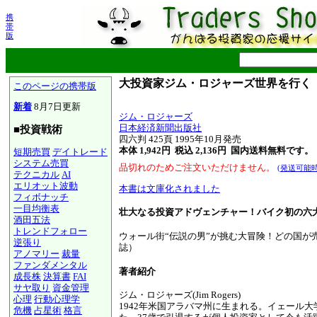
携
帯
版
大投資家ジム・ロジャーズ世界を行く
このページの携帯版
新着
8月7日更新
ジム・ロジャーズ
日本経済新聞出版社
■投資戦術
四六判 425頁 1995年10月発売
本体 1,942円 税込 2,136円
国内送料無料です。
短期売買
デイトレード
システム売買
品切れのためご注文いただけません。
(発送可能
テクニカル
AI
エリオット波動
本書は文庫化されました
フィボナッチ
一目均衡表
壮大なる投資アドヴェンチャー！バイク初の六
酒田五法
トレンドフォロー
ウォール街“伝説の男”が挑む大冒険！どの国が
逆張り
誌）
アノマリー
裁量
ファンダメンタル
著者紹介
成長株
決算書
FAI
サヤ取り
資金管理
ジム・ロジャーズ(Jim Rogers)
心理
行動心理学
1942年米国アラバマ州に生まれる。イェール大
危機
占星術
格言