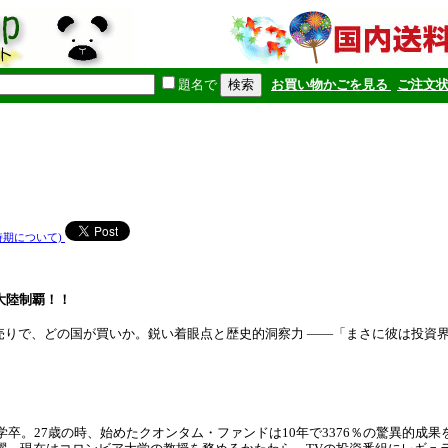
題名で
お買い物かごを見る
ご注文
時期について)
大陸制覇！！
売りで、どの国が買いか。鋭い着眼点と歴史的洞察力 ――「まさに彼は投資
学卒。27歳の時、始めたクオンタム・ファンドは10年で3376％の驚異的成