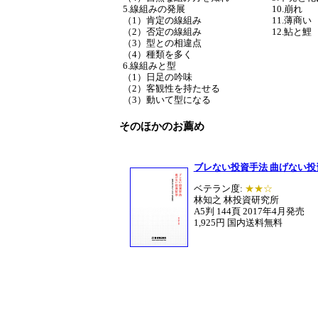
5.線組みの発展
10.崩れ
（1）肯定の線組み
11.薄商い
（2）否定の線組み
12.鮎と鯉
（3）型との相違点
（4）種類を多く
6.線組みと型
（1）日足の吟味
（2）客観性を持たせる
（3）動いて型になる
そのほかのお薦め
ブレない投資手法 曲げない投
ベテラン度:
★★☆
林知之 林投資研究所
A5判 144頁 2017年4月発売
1,925円 国内送料無料