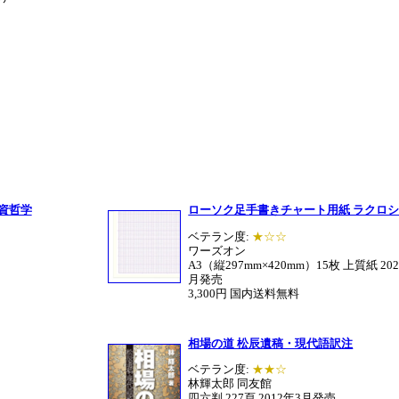
資哲学
ローソク足手書きチャート用紙 ラクロ
ベテラン度:
★☆☆
ワーズオン
A3（縦297mm×420mm）15枚 上質紙 202
月発売
3,300円 国内送料無料
相場の道 松辰遺稿・現代語訳注
ベテラン度:
★★☆
林輝太郎 同友館
四六判 227頁 2012年3月発売