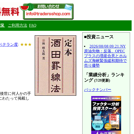
状況
ご利用方法
FAQ
■投資ニュース
ベテラン度
:
★★★
2026/08/08 09:21:NY
原油先物：反落、OPEC
プラスの増産合意とホル
ムズ海峡緊張緩和期待で
売り優勢
「業績分析」ランキ
ング
(7/29更新)
バックナンバー
後世に何人かの手
にわたって掲載し