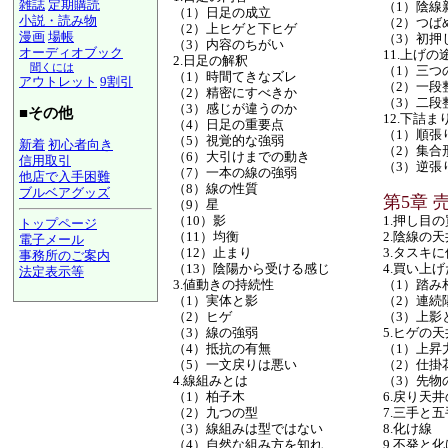
雑誌
定期購読
（1）陰線
（1）日足の成立
小説・読み物
（2）つば
（2）上ヒゲと下ヒゲ
漫画
場帳
（3）初押
（3）内容のちがい
オーディオブック
11.上げ
2.日足の解釈
聞くには
（1）三つ
（1）時間てきなズレ
アウトレット
9割引
（2）一段
（2）精密にすべきか
（3）二段
（3）感じが違うのか
■その他
12.下詰ま
（4）日足の重要点
（1）順張
（5）視覚的な強弱
新着
初心者向き
（2）集合
（6）大引けまでの動き
信用取引
（3）逆張
（7）一本の線の強弱
他店で入手困難
（8）線の性質
ブルベアグッズ
第5章 
（9）星
（10）影
1.押し目
トップページ
（11）均衡
2.陰線の天
電子メール
（12）止まり
3.タスキ
事務所のご案内
（13）陰陽から受ける感じ
4.買い上
法定表示等
3.値動きの持続性
（1）踏み
a@panrolling.com
（1）実体と影
（2）連続
（2）ヒゲ
（3）上影
（3）線の強弱
5.ヒゲの天
（4）抵抗の有無
（1）上昇
（5）一文戻りは悪い
（2）仕掛
4.線組みとは
（3）先物
（1）柏子木
6.戻り天
（2）九つの型
7.三手と五
（3）線組みは型ではない
8.化け線
（4）自然な組み方を知れ
9.不発と化