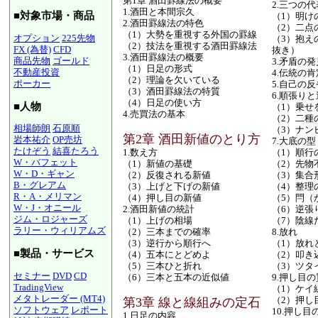
第1章 酒田罫線法の概要
2.三つの
1.酒田と本間宗久
■対象市場・商品
（1）明け
2.酒田罫線法の特色
（2）二点
（1）大勢を重視する外国の罫線
オプション
225先物
（3）抱え
（2）技法を重視する酒田罫線法
FX (為替)
CFD
抜き）
3.酒田罫線法の概要
商品先物
ゴールド
3.矛盾の発
（1）日足の形式
不動産投資
4.伝統の肯
（2）理論を欠いている
ポーカー
5.自己の反
（3）酒田罫線法の特質
6.順張り
（4）日足の使い方
■人物
（1）乗せ
4.売買法の基本
（2）二種
相場師朗
石原順
（3）ナン
第2章 酒田新値のとり方
岩本祐介
OP売坊
7.大底の型
たけぞう
結喜たろう
1.数え方
（1）順行
W・バフェット
（1）新値の基礎
（2）先物
W・D・ギャン
（2）反復される新値
（3）集合
B・グレアム
（3）上げと下げの新値
（4）整理
R・A・メリマン
（4）押し目の新値
（5）閂（
W・J・オニール
2.酒田新値の統計
（6）逆張
ジム・ロジャーズ
（1）上げの相場
（7）陰線
ラリー・ウィリアムズ
（2）三本までの確率
8.放れ
（3）逆行から順行へ
（1）放れ
■製品・サービス
（4）五本にとどめよ
（2）叩き
（5）三本ひと折れ
（3）ツタ
セミナー
DVD
CD
（6）三本と五本の近似値
9.押し目
TradingView
（1）ケイ
メタトレーダー (MT4)
（2）押し
第3章 線と線組みの定石
ソフトウェア
レポート
10.押し目
1.日足の内容