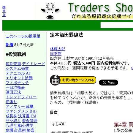
携
帯
版
定本酒田罫線法
このページの携帯版
新着
8月7日更新
林輝太郎
同友館
■投資戦術
四六判 上製本 337頁 1991年12月発売
本体 4,855円 税込 5,340円
国内送料無料です。
短期売買
デイトレード
この商品は 1週間程度で発送できる予定です。
システム売買
テクニカル
AI
エリオット波動
フィボナッチ
一目均衡表
酒田五法
酒田罫線法は「相場の見方」ではなく「売買の
トレンドフォロー
を経てつくられたが、逆張りの売買を基本とし
逆張り
たもの。（技術書・解説書）
アノマリー
裁量
ファンダメンタル
目次
成長株
決算書
FAI
サヤ取り
資金管理
はじめに
第4章 
心理
行動心理学
危機
占星術
格言
1.型の発生