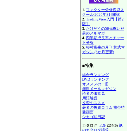
1.
ファクター分析投資ス
クール 2026年8月開講
2.
TradingView入門【第2
版】
3.
たけぞうの50億稼いだ
男のメルマガ
4.
四半期成長率とチャー
ト分析
5.
杉村富生の月刊 株式マ
ガジン (6か月更新)
■特集
総合ランキング
DVDランキング
オススメの一冊
無料メールマガジン
読者の御意見
用語解説
投資のススメ
著者の投資コラム
携帯待
受画面
シカゴ絵日記
カタログ:
PDF
紙
(25MB)
のカタログ請求