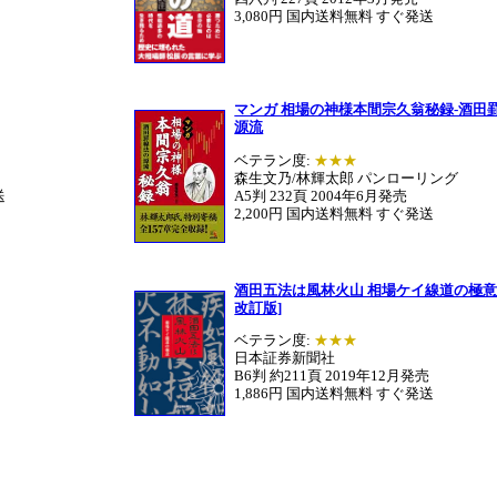
3,080円 国内送料無料 すぐ発送
マンガ 相場の神様本間宗久翁秘録-酒田
源流
ベテラン度:
★★★
森生文乃/林輝太郎 パンローリング
送
A5判 232頁 2004年6月発売
2,200円 国内送料無料 すぐ発送
酒田五法は風林火山 相場ケイ線道の極意 
改訂版]
ベテラン度:
★★★
日本証券新聞社
B6判 約211頁 2019年12月発売
1,886円 国内送料無料 すぐ発送