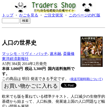
トップ
・
かごを見る
・
ご注文状況
・
このページのPC版
人口の世界史
マッシモ・リヴィ・バッチ
,
速水融
,
斎藤修
東洋経済新報社
A5判 384頁 2014年2月発売
本体 3,000円 税込 3,300円
国内送料無料で
す。
この商品は 明日 発送できる予定です。
(発送可能時期について)
欧米でも版を重ねている標準テキスト。人口減少の生物学的
基礎から始まって、人口転換、発展途上国の人口問題など幅
広い問題を展望。