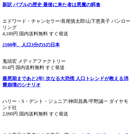
新訳 バブルの歴史 最後に来た者は悪魔の餌食
エドワード・チャンセラー/長尾慎太郎/山下恵美子 パンロー
リング
4,180円 国内送料無料 すぐ発送
2100年、人口3分の1の日本
鬼頭宏 メディアファクトリー
814円 国内送料無料 すぐ発送
最悪期まであと2年! 次なる大恐慌 人口トレンドが教える消
費崩壊のシナリオ
ハリー・S・デント・ジュニア/神田昌典/平野誠一 ダイヤモ
ンド社
2,090円 国内送料無料 すぐ発送