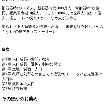
旧石器時代100万人、新石器時代1000万人、青銅器時代1億
円、産業革命期10億人、そして2100年には世界人口は100億
人に達し、その3分の1はアフリカ人が占める……
知られざる人類繁栄と停滞・衰退――未来を読み解くための
もう1つの世界史（ストーリー）
目次
第1章 人口成長の空間と戦略
第2章 人口成長：選択と制約の間で
第3章 土地・労働・人口
第4章 秩序と効率をめざして：近現代ヨーロッパと先進国の
人口学
第5章 貧困国の人口
第6章 将来展望
そのほかのお薦め