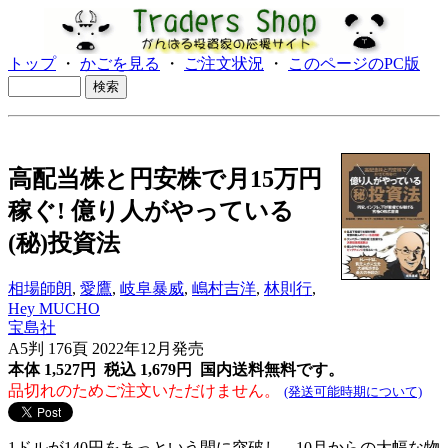
トップ
・
かごを見る
・
ご注文状況
・
このページのPC版
高配当株と円安株で月15万円
稼ぐ! 億り人がやっている
(秘)投資法
相場師朗
,
愛鷹
,
岐阜暴威
,
嶋村吉洋
,
林則行
,
Hey MUCHO
宝島社
A5判 176頁 2022年12月発売
本体 1,527円 税込 1,679円
国内送料無料です。
品切れのためご注文いただけません。
(発送可能時期について)
1ドルが140円をあっという間に突破し、10月からの大幅な物