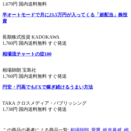
1,679円 国内送料無料
半オートモードで月に23.5万円が入ってくる「超配当」株投
資
長期株式投資 KADOKAWA
1,760円 国内送料無料 すぐ発送
相場流チャートの掟100
相場師朗 宝島社
1,760円 国内送料無料 すぐ発送
円安・円高でもFXで稼ぎ続けるうまい方法
TAKA クロスメディア・パブリッシング
1,738円 国内送料無料 すぐ発送
この商品の著者による商品一覧:
相場師朗
,
愛鷹
,
岐阜暴威
,
嶋