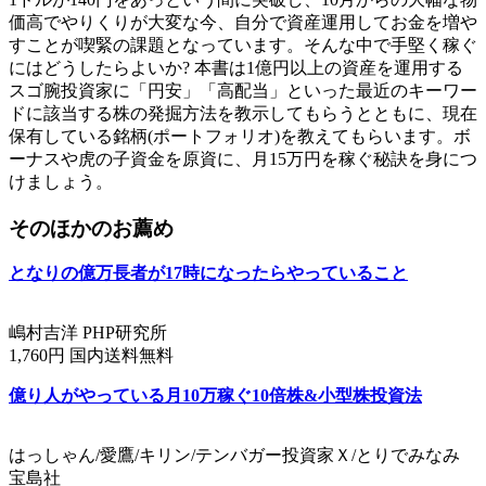
価高でやりくりが大変な今、自分で資産運用してお金を増や
すことが喫緊の課題となっています。そんな中で手堅く稼ぐ
にはどうしたらよいか? 本書は1億円以上の資産を運用する
スゴ腕投資家に「円安」「高配当」といった最近のキーワー
ドに該当する株の発掘方法を教示してもらうとともに、現在
保有している銘柄(ポートフォリオ)を教えてもらいます。ボ
ーナスや虎の子資金を原資に、月15万円を稼ぐ秘訣を身につ
けましょう。
そのほかのお薦め
となりの億万長者が17時になったらやっていること
嶋村吉洋 PHP研究所
1,760円 国内送料無料
億り人がやっている月10万稼ぐ10倍株&小型株投資法
はっしゃん/愛鷹/キリン/テンバガー投資家Ｘ/とりでみなみ
宝島社