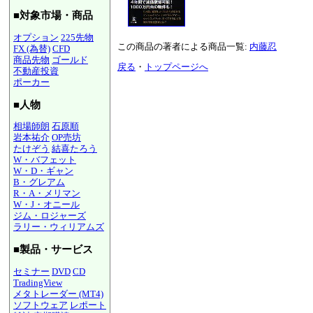
■対象市場・商品
オプション
225先物
この商品の著者による商品一覧:
内藤忍
FX (為替)
CFD
商品先物
ゴールド
戻る
・
トップページへ
不動産投資
ポーカー
■人物
相場師朗
石原順
岩本祐介
OP売坊
たけぞう
結喜たろう
W・バフェット
W・D・ギャン
B・グレアム
R・A・メリマン
W・J・オニール
ジム・ロジャーズ
ラリー・ウィリアムズ
■製品・サービス
セミナー
DVD
CD
TradingView
メタトレーダー (MT4)
ソフトウェア
レポート