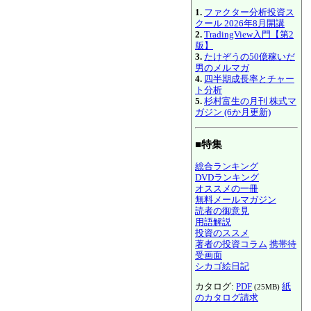
1.
ファクター分析投資ス
クール 2026年8月開講
2.
TradingView入門【第2
版】
3.
たけぞうの50億稼いだ
男のメルマガ
4.
四半期成長率とチャー
ト分析
5.
杉村富生の月刊 株式マ
ガジン (6か月更新)
■特集
総合ランキング
DVDランキング
オススメの一冊
無料メールマガジン
読者の御意見
用語解説
投資のススメ
著者の投資コラム
携帯待
受画面
シカゴ絵日記
カタログ:
PDF
紙
(25MB)
のカタログ請求