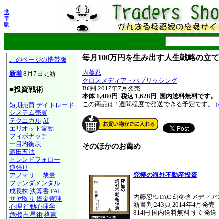
携
帯
版
毎月100万円を生み出す人生戦略の立
このページの携帯版
内藤忍
新着
8月7日更新
クロスメディア・パブリッシング
B6判 2017年7月発売
■投資戦術
本体 1,480円 税込 1,628円
国内送料無料です。
この商品は 1週間程度で発送できる予定です。
短期売買
デイトレード
システム売買
テクニカル
AI
エリオット波動
フィボナッチ
一目均衡表
そのほかのお薦め
酒田五法
トレンドフォロー
逆張り
究極の海外不動産投資
アノマリー
裁量
ファンダメンタル
成長株
決算書
FAI
内藤忍/GTAC 幻冬舎メディ
サヤ取り
資金管理
新書判 243頁 2014年4月発売
心理
行動心理学
814円 国内送料無料 すぐ発送
危機
占星術
格言