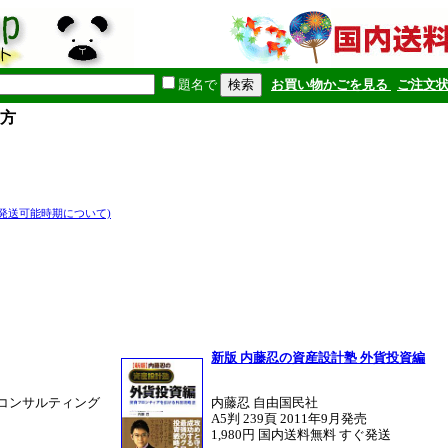
題名で
お買い物かごを見る
ご注文
て方
(発送可能時期について)
新版 内藤忍の資産設計塾 外貨投資編
アコンサルティング
内藤忍 自由国民社
A5判 239頁 2011年9月発売
1,980円 国内送料無料 すぐ発送