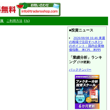
状況
ご利用方法
FAQ
■投資ニュース
2026/08/08 16:46:来週
の相場で注目すべき3つ
のポイント：国内企業物
価指数、米CPI、米PPI
「業績分析」ランキ
ング
(7/29更新)
バックナンバー