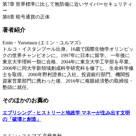
第7章 世界標準に比して無防備に近いサイバーセキュリティ
ー
第8章 暗号通貨の正体
著者紹介
Emin・Yurumazu (エミン・ユルマズ)
トルコ・イスタンブール出身。16歳で国際生物学オリンピッ
クの世界チャンピオンに。1997年に日本に留学。 一年後に
東京大学理科一類に合格、2004年に東京大学工学部を卒業。
2006年に同大学新領域創成科学研究科を修了し、生命科学修
士を取得。 2006年野村證券に入社。投資銀行部門、機関投
資家営業部門に携わった後、2016年に複眼経済塾の取締役・
塾頭に就任。
そのほかのお薦め
エブリシング・ヒストリーと地政学 マネーが生み出す文明
の「破壊と創造」
エミン・ユルマズ 文藝春秋