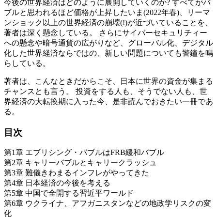
今後の世界経済はどのように展開していくのか? すべてがバ
ブルと思われるほど価格が上昇したいま(2022年春)、リーマ
ンショック以上の世界経済の崩壊(!)が近づいていることを、
著者は深く懸念している。 さらにサイバーセキュリチィー
への懸念や暗号通貨の広がりなど、グローバル化、デジタル
化した世界経済ならではの、新しい問題についても警鐘を鳴
らしている。
著者は、こんなときだからこそ、日本に世界の資金が集まる
チャンスとも言う。 投資をする人も、そうでない人も、世
界経済の大転換期に入った今、是非読んでおきたい一冊であ
る。
目次
第1章 エブリシング・バブルはFRB緩和バブル
第2章 キャリーバブルとキャリークラッシュ
第3章 難儀きわまるインフレがやってきた
第4章 日本経済の今後を考える
第5章 中国で全開する習近平ワールド
第6章 ウクライナ、アフガニスタンなどの地政学リスクの変
化