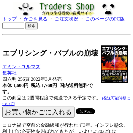
トップ
・
かごを見る
・
ご注文状況
・
このページのPC版
エブリシング・バブルの崩壊
エミン・ユルマズ
集英社
四六判 256頁 2022年3月発売
本体 1,600円 税込 1,760円
国内送料無料で
す。
この商品は 2週間程度で発送できる予定です。
(発送可能時期に
ついて)
コロナ禍で空前の金融緩和が行われて3年。インフレ懸念、
利上げの必要性を叫ばれてきたが、いよいよ2022年は、