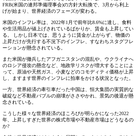
FRB(米国の連邦準備理事会)の方針大転換で、3月から利上
げが始まり、世界経済のフェーズが変わる。
米国のインフレ率は、2022年1月で前年比8.6%に達し、食料
や生活用品が値上げされているばかりか、賃金も上昇してい
る。 しかし日本では、思うように賃金が上がらず、物価の
上昇だけが先行する不況下のインフレ、すなわちスタグフレ
ーションが懸念されている。
また米国が撤兵したアフガニスタンの混乱や、ウクライナへ
のロシア侵攻の懸念など、地政学リスクが増大することによ
って、原油や天然ガス、小麦などのコモディティ価格が上昇
し、ますます世界のインフレに拍車をかける状況となった。
一方、世界経済の牽引車だった中国は、恒大集団の実質的な
破綻など不動産バブルの崩壊がささやかれ、景気の後退が懸
念されている。
こうした様々な世界経済のほころびが明らかになった2022
年、上昇しすぎた世界の株式市場や不動産市場はどうなるの
か?