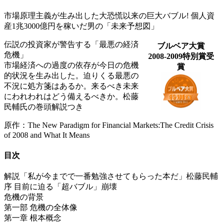
市場原理主義が生み出した大恐慌以来の巨大バブル! 個人資
産1兆3000億円を稼いだ男の「未来予想図」
伝説の投資家が警告する「最悪の経済
ブルベア大賞
危機」
2008-2009特別賞受
市場経済への過度の依存が今日の危機
賞
的状況を生み出した。迫りくる最悪の
不況に処方箋はあるか。来るべき未来
にわれわれはどう備えるべきか。松藤
民輔氏の巻頭解説つき
原作：The New Paradigm for Financial Markets:The Credit Crisis
of 2008 and What It Means
目次
解説「私が今までで一番勉強させてもらった本だ」松藤民輔
序 目前に迫る「超バブル」崩壊
危機の背景
第一部 危機の全体像
第一章 根本概念