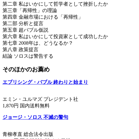
第二章 私はいかにして哲学者として挫折したか
第三章「再帰性」の理論
第四章 金融市場における「再帰性」
第二部 分析と提言
第五章 超バブル仮説
第六章 私はいかにして投資家として成功したか
第七章 2008年は、どうなるか？
第八章 政策提言
結論 ソロスは警告する
そのほかのお薦め
エブリシング・バブル 終わりと始まり
エミン・ユルマズ プレジデント社
1,870円 国内送料無料
ジョージ・ソロス 不滅の警句
青柳孝直 総合法令出版