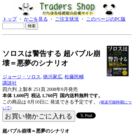
トップ
・
かごを見る
・
ご注文状況
・
このページのPC版
ソロスは警告する 超バブル崩
壊＝悪夢のシナリオ
ジョージ・ソロス
,
徳川家広
,
松藤民輔
講談社
四六判 上製本 251頁 2008年9月発売
本体 1,600円 税込 1,760円
国内送料無料です。
この商品は 8月10日に 発送できる予定です。
(発送可能時期につ
いて)
超バブル崩壊＝悪夢のシナリオ