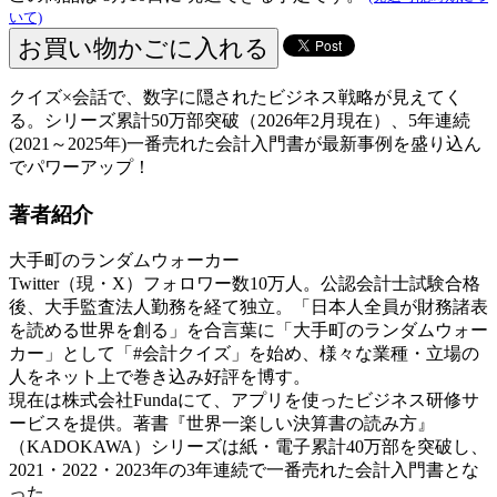
いて)
クイズ×会話で、数字に隠されたビジネス戦略が見えてく
る。シリーズ累計50万部突破（2026年2月現在）、5年連続
(2021～2025年)一番売れた会計入門書が最新事例を盛り込ん
でパワーアップ！
著者紹介
大手町のランダムウォーカー
Twitter（現・X）フォロワー数10万人。公認会計士試験合格
後、大手監査法人勤務を経て独立。「日本人全員が財務諸表
を読める世界を創る」を合言葉に「大手町のランダムウォー
カー」として「#会計クイズ」を始め、様々な業種・立場の
人をネット上で巻き込み好評を博す。
現在は株式会社Fundaにて、アプリを使ったビジネス研修サ
ービスを提供。著書『世界一楽しい決算書の読み方』
（KADOKAWA）シリーズは紙・電子累計40万部を突破し、
2021・2022・2023年の3年連続で一番売れた会計入門書とな
った。