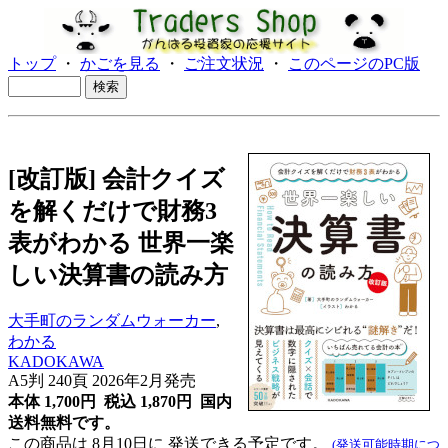
トップ
・
かごを見る
・
ご注文状況
・
このページのPC版
[改訂版] 会計クイズ
を解くだけで財務3
表がわかる 世界一楽
しい決算書の読み方
大手町のランダムウォーカー
,
わかる
KADOKAWA
A5判 240頁 2026年2月発売
本体 1,700円 税込 1,870円
国内
送料無料です。
この商品は 8月10日に 発送できる予定です。
(発送可能時期につ