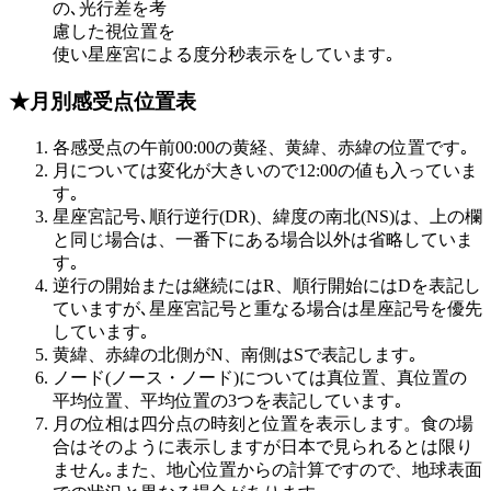
の､光行差を考
慮した視位置を
使い星座宮による度分秒表示をしています｡
★月別感受点位置表
各感受点の午前00:00の黄経、黄緯、赤緯の位置です｡
月については変化が大きいので12:00の値も入っていま
す｡
星座宮記号､順行逆行(DR)、緯度の南北(NS)は、上の欄
と同じ場合は、一番下にある場合以外は省略していま
す｡
逆行の開始または継続にはR、順行開始にはDを表記し
ていますが､星座宮記号と重なる場合は星座記号を優先
しています｡
黄緯、赤緯の北側がN、南側はSで表記します｡
ノード(ノース・ノード)については真位置、真位置の
平均位置、平均位置の3つを表記しています｡
月の位相は四分点の時刻と位置を表示します。食の場
合はそのように表示しますが日本で見られるとは限り
ません｡また、地心位置からの計算ですので、地球表面