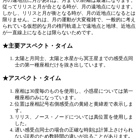
月の遠地点に月があれば、月までの距離は最遠になります。
従ってリリスと月が合となる時が、月の遠地点になります。
しかし、リリスと月が衝となる時が、月の近地点になるとは
限りません。これは、月の運動が大変複雑で、一般的に考え
られている仮想的な月の楕円軌道上で遠地点と地球、近地点
が一直線上になるとは限らないためです。
★主要アスペクト・タイム
太陽と月同士、太陽と水星から冥王星までの感受点同
士の第一種座相だけを抜き出しています。
★アスペクト・タイム
座相は30度毎のものを使用し、小惑星については第一
種座相のみになっています。
位置は座相記号右側感受点の黄経と黄緯差で表示しま
す。
リリス、ノース・ノードについては真位置を使用しま
した。
遅い感受点同士の場合の正確な時刻は計算上さけられ
ない誤差のため数時間の違いが出ることがあります｡