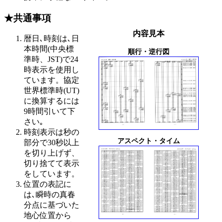
★共通事項
内容見本
暦日､時刻は､日
本時間(中央標
順行・逆行図
準時、JST)で24
時表示を使用し
ています。協定
世界標準時(UT)
に換算するには
9時間引いて下
さい｡
時刻表示は秒の
アスペクト・タイム
部分で30秒以上
を切り上げず、
切り捨てて表示
をしています。
位置の表記に
は､瞬時の真春
分点に基づいた
地心位置から