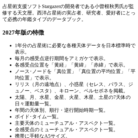
占星術支援ソフトStargazerの開発者である小曽根秋男氏が監
修する天文暦。西洋占星術の実占者、研究者、愛好者にとっ
て必携の年鑑タイプのデータブック。
2027年版の特徴
1年分の占星術に必要な各種天体データを日本標準時で
表示。
毎月の感受点逆行期間をアミガケで表示。
各感受点位置を「黄経」「黄緯」「赤緯」で表示。
ノース･ノードを「真位置」「真位置の平均位置」「平
均位置」で表示。
リリス（月の遠地点）、小惑星（セレス、パラス、ジ
ュノー、ベスタ）、キローン、ペルセポネを掲載。
太陽、月、水星、金星、火星、木星、土星の7天体の
日々運動量一覧。
年間の天体別、順行・逆行開始時期一覧。
ボイド･タイム一覧。
主要天体のミューチュアル・アスペクト一覧。
全感受点のミューチュアル・アスペクト一覧。
携帯に手軽なA5サイズ。