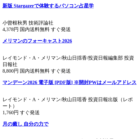
新版 Stargazerで体験するパソコン占星学
小曽根秋男 技術評論社
4,378円 国内送料無料 すぐ発送
メリマンのフォーキャスト2026
レイモンド・A・メリマン/秋山日揺香/投資日報編集部 投資
日報社
8,800円 国内送料無料 すぐ発送
マンデーン2026 電子版 [PDF版] ※開封PWはメールアドレス
レイモンド・A・メリマン/秋山日瑶香 投資日報出版（レポ
ート）
1,760円 すぐ発送
月の癒し 自分の力で