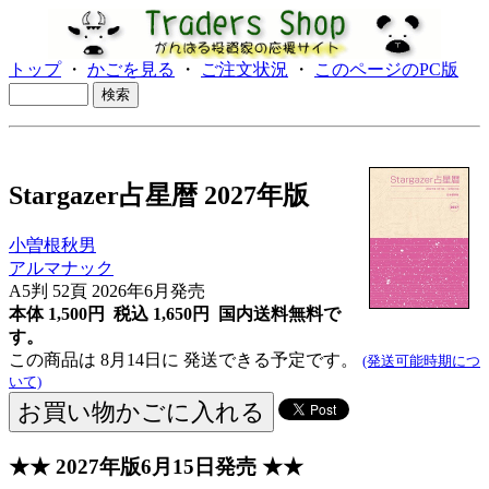
トップ
・
かごを見る
・
ご注文状況
・
このページのPC版
Stargazer占星暦 2027年版
小曽根秋男
アルマナック
A5判 52頁 2026年6月発売
本体 1,500円 税込 1,650円
国内送料無料で
す。
この商品は 8月14日に 発送できる予定です。
(発送可能時期につ
いて)
★★ 2027年版6月15日発売 ★★