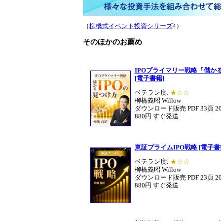
（
柳橋式イベント投資シリーズ
4）
そのほかのお薦め
IPOプライマリー戦略「儲かる
[電子書籍]
ベテラン度:
★☆☆
柳橋義昭 Willow
ダウンロード販売 PDF 33頁 2
880円 すぐ発送
東証プライムIPO戦略 [電子書
ベテラン度:
★☆☆
柳橋義昭 Willow
ダウンロード販売 PDF 23頁 2
880円 すぐ発送