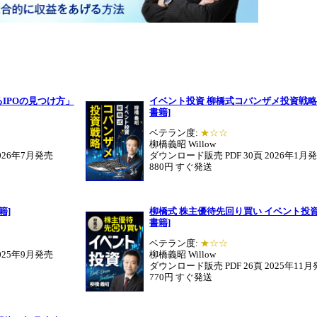
IPOの見つけ方」
イベント投資 柳橋式コバンザメ投資戦略 
書籍]
ベテラン度:
★☆☆
柳橋義昭 Willow
026年7月発売
ダウンロード販売 PDF 30頁 2026年1月
880円 すぐ発送
籍]
柳橋式 株主優待先回り買い イベント投資
書籍]
ベテラン度:
★☆☆
025年9月発売
柳橋義昭 Willow
ダウンロード販売 PDF 26頁 2025年11
770円 すぐ発送