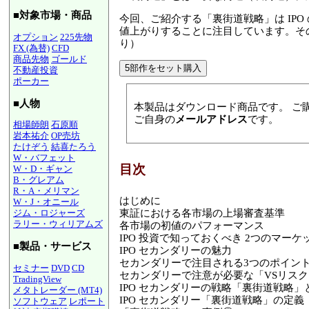
■対象市場・商品
今回、ご紹介する「裏街道戦略」は IP
値上がりすることに注目しています。その
オプション
225先物
り）
FX (為替)
CFD
商品先物
ゴールド
不動産投資
ポーカー
■人物
本製品はダウンロード商品です。 ご
ご自身の
メールアドレス
です。
相場師朗
石原順
岩本祐介
OP売坊
たけぞう
結喜たろう
W・バフェット
目次
W・D・ギャン
B・グレアム
R・A・メリマン
はじめに
W・J・オニール
東証における各市場の上場審査基準
ジム・ロジャーズ
ラリー・ウィリアムズ
各市場の初値のパフォーマンス
IPO 投資で知っておくべき 2つのマー
■製品・サービス
IPO セカンダリーの魅力
セカンダリーで注目される3つのポイン
セミナー
DVD
CD
セカンダリーで注意が必要な「VSリス
TradingView
IPO セカンダリーの戦略「裏街道戦略」
メタトレーダー (MT4)
IPO セカンダリー「裏街道戦略」の定義
ソフトウェア
レポート