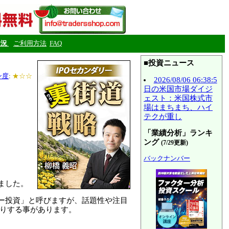
状況
ご利用方法
FAQ
■投資ニュース
ン度
:
★☆☆
2026/08/06 06:38:5
日の米国市場ダイジ
ェスト：米国株式市
場はまちまち、ハイ
テクが重し
「業績分析」ランキ
ング
(7/29更新)
バックナンバー
しました。
リー投資」と呼びますが、話題性や注目
がりする事があります。