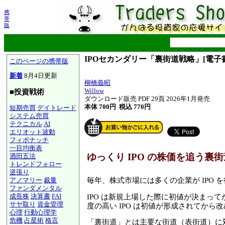
携
帯
版
IPOセカンダリー「裏街道戦略」[電子
このページの携帯版
新着
8月4日更新
柳橋義昭
Willow
■投資戦術
ダウンロード販売 PDF 29頁 2026年1月発売
本体 700円 税込 770円
短期売買
デイトレード
システム売買
テクニカル
AI
エリオット波動
フィボナッチ
一目均衡表
ゆっくり IPO の株価を追う裏
酒田五法
トレンドフォロー
逆張り
アノマリー
裁量
毎年、株式市場には多くの企業が IPO 
ファンダメンタル
成長株
決算書
FAI
IPO は新規上場した際に初値が決ま
サヤ取り
資金管理
度の高い IPO は初値が形成されてか
心理
行動心理学
危機
占星術
格言
「裏街道」とは主要な街道（表街道）に