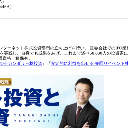
A）
46A）
ターネット株式投資部門の立ち上げを行い、 証券会社でのIPO業務
を実践し、自身でも成果をあげ、これまで述べ50,000人の投資家
務員資格一種保有。
IPOセカンダリー株投資
』『
安定的に利益を出せる 先回りイベント