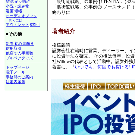
雑誌
定期購読
「裏街道戦略」の事例① TENTIAL（325
小説・読み物
「裏街道戦略」の事例② ノースサンド（4
漫画
場帳
終わりに
オーディオブック
聞くには
アウトレット
9割引
著者紹介
■その他
新着
初心者向き
柳橋義昭
信用取引
証券会社在籍時に営業、ディーラー、イン
他店で入手困難
に投資手法を確立。 その後は毎年、投資
ブルベアグッズ
社Willowの代表として活動中。証券外
著書に、『
いつでも、何度でも稼げる! 
トップページ
電子メール
事務所のご案内
法定表示等
a@panrolling.com