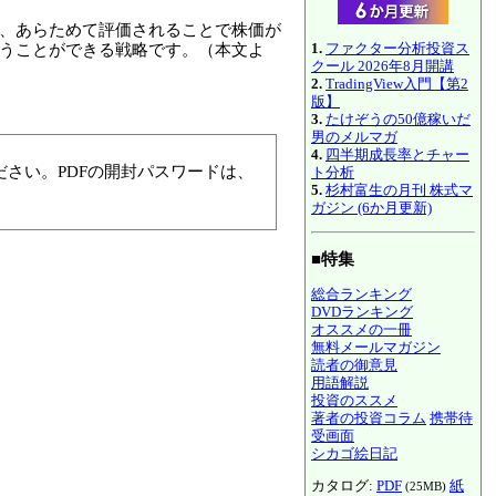
後、あらためて評価されることで株価が
1.
ファクター分析投資ス
追うことができる戦略です。（本文よ
クール 2026年8月開講
2.
TradingView入門【第2
版】
3.
たけぞうの50億稼いだ
男のメルマガ
4.
四半期成長率とチャー
さい。PDFの開封パスワードは、
ト分析
5.
杉村富生の月刊 株式マ
ガジン (6か月更新)
■特集
総合ランキング
DVDランキング
オススメの一冊
無料メールマガジン
読者の御意見
用語解説
投資のススメ
著者の投資コラム
携帯待
受画面
シカゴ絵日記
カタログ:
PDF
紙
(25MB)