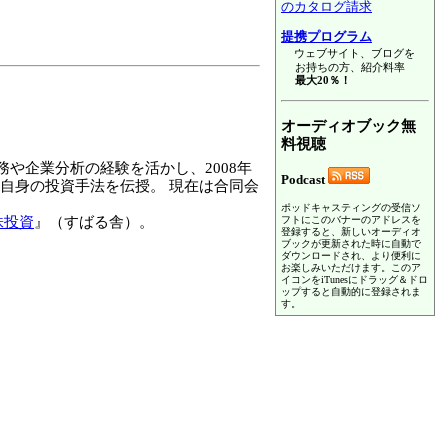
のカタログ請求
提携プログラム
ウェブサイト、ブログを
お持ちの方、紹介料率
最大20％！
オーディオブック無
料視聴
や企業分析の経験を活かし、2008年
Podcast
に自身の投資手法を伝授。 現在は合同会
ポッドキャスティングの受信ソ
フトにこのバナーのアドレスを
株投資
』（すばる舎）。
登録すると、新しいオーディオ
ブックが更新された時に自動で
ダウンロードされ、より便利に
お楽しみいただけます。このア
イコンをiTunesにドラッグ＆ドロ
ップすると自動的に登録されま
す。