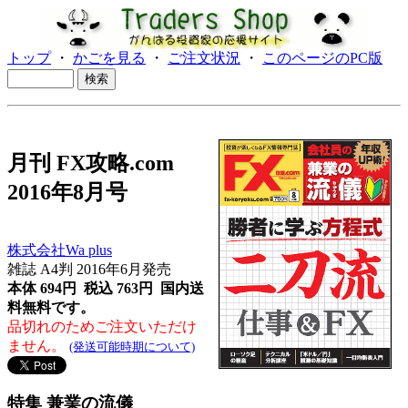
トップ
・
かごを見る
・
ご注文状況
・
このページのPC版
月刊 FX攻略.com
2016年8月号
株式会社Wa plus
雑誌 A4判 2016年6月発売
本体 694円 税込 763円
国内送
料無料です。
品切れのためご注文いただけ
ません。
(発送可能時期について)
特集 兼業の流儀