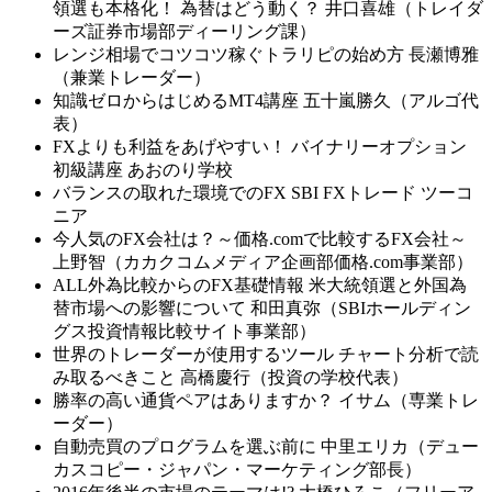
領選も本格化！ 為替はどう動く？ 井口喜雄（トレイダ
ーズ証券市場部ディーリング課）
レンジ相場でコツコツ稼ぐトラリピの始め方 長瀬博雅
（兼業トレーダー）
知識ゼロからはじめるMT4講座 五十嵐勝久（アルゴ代
表）
FXよりも利益をあげやすい！ バイナリーオプション
初級講座 あおのり学校
バランスの取れた環境でのFX SBI FXトレード ツーコ
ニア
今人気のFX会社は？～価格.comで比較するFX会社～
上野智（カカクコムメディア企画部価格.com事業部）
ALL外為比較からのFX基礎情報 米大統領選と外国為
替市場への影響について 和田真弥（SBIホールディン
グス投資情報比較サイト事業部）
世界のトレーダーが使用するツール チャート分析で読
み取るべきこと 高橋慶行（投資の学校代表）
勝率の高い通貨ペアはありますか？ イサム（専業トレ
ーダー）
自動売買のプログラムを選ぶ前に 中里エリカ（デュー
カスコピー・ジャパン・マーケティング部長）