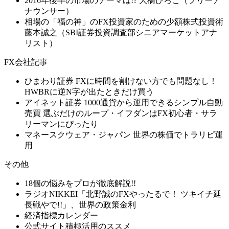
2016年後半の市場のテーマは!? 大橋ひろこ（フリーア
ナウンサー）
相場の「福の神」のFX投資家のための少額株式投資術
藤本誠之（SBI証券投資調査部シニアマーケットアナ
リスト）
FX会社記事
ひまわり証券 FXに時間を割けない方でも問題なし！
HWBRに逆N字が出たときだけ買う
アイネット証券 1000通貨から運用できるシンプル自動
売買 選ぶだけのループ・イフダンはFX初心者・サラ
リーマンにぴったり
マネースクウェア・ジャパン 世界の株価でトラリピ運
用
その他
18個の悩みをプロが徹底解説!!
ラジオNIKKEI「北野誠のFXやったるで！ ツキイチ延
長戦やで!!」、世界の政策金利
経済指標カレンダー
公式サイト積極活用のススメ