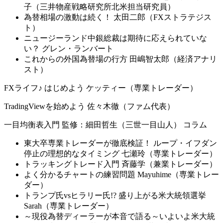
子（三井物産戦略研究所北米担当研究員）
為替相場の激動は続く！ 太田二郎（FXストラテジス
ト）
ニュージーランド中銀総裁は期待に応えられていな
い？ グレン・ランバート
これからの外国為替場の行方 田嶋智太郎（経済アナリ
スト）
FXライフ♪ はじめよう ケッティー（専業トレーダー）
TradingViewを始めよう 佐々木徹（ファム代表）
一目均衡表入門 監修：細田哲生（三世一目山人） コラム
東大卒専業トレーダーが徹底検証！ ループ・イフダン
停止の理想的なタイミング 七瀬玲（専業トレーダー）
トラッキングトレード入門 斉藤学（兼業トレーダー）
よく分かるチャートの練習問題 Mayuhime（専業トレー
ダー）
トランプ氏vsヒラリー氏!? 盛り上がる米大統領選挙
Sarah（専業トレーダー）
～現役為替ディーラーが本音で語る～いよいよ米大統