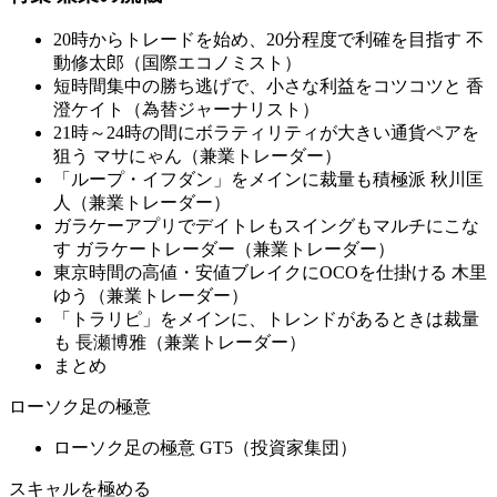
20時からトレードを始め、20分程度で利確を目指す 不
動修太郎（国際エコノミスト）
短時間集中の勝ち逃げで、小さな利益をコツコツと 香
澄ケイト（為替ジャーナリスト）
21時～24時の間にボラティリティが大きい通貨ペアを
狙う マサにゃん（兼業トレーダー）
「ループ・イフダン」をメインに裁量も積極派 秋川匡
人（兼業トレーダー）
ガラケーアプリでデイトレもスイングもマルチにこな
す ガラケートレーダー（兼業トレーダー）
東京時間の高値・安値ブレイクにOCOを仕掛ける 木里
ゆう（兼業トレーダー）
「トラリピ」をメインに、トレンドがあるときは裁量
も 長瀬博雅（兼業トレーダー）
まとめ
ローソク足の極意
ローソク足の極意 GT5（投資家集団）
スキャルを極める