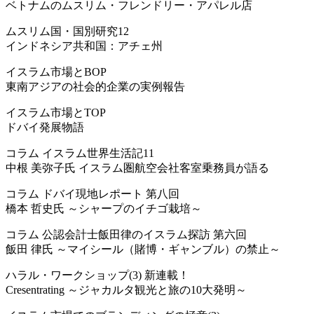
ベトナムのムスリム・フレンドリー・アパレル店
ムスリム国・国別研究12
インドネシア共和国：アチェ州
イスラム市場とBOP
東南アジアの社会的企業の実例報告
イスラム市場とTOP
ドバイ発展物語
コラム イスラム世界生活記11
中根 美弥子氏 イスラム圏航空会社客室乗務員が語る
コラム ドバイ現地レポート 第八回
橋本 哲史氏 ～シャープのイチゴ栽培～
コラム 公認会計士飯田律のイスラム探訪 第六回
飯田 律氏 ～マイシール（賭博・ギャンブル）の禁止～
ハラル・ワークショップ(3) 新連載！
Cresentrating ～ジャカルタ観光と旅の10大発明～