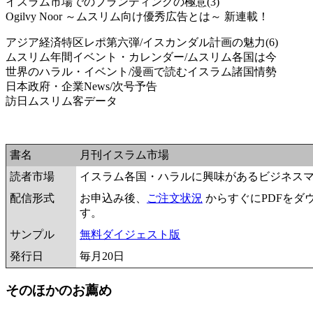
イスラム市場でのブランディングの極意(3)
Ogilvy Noor ～ムスリム向け優秀広告とは～ 新連載！
アジア経済特区レポ第六弾/イスカンダル計画の魅力(6)
ムスリム年間イベント・カレンダー/ムスリム各国は今
世界のハラル・イベント/漫画で読むイスラム諸国情勢
日本政府・企業News/次号予告
訪日ムスリム客データ
書名
月刊イスラム市場
読者市場
イスラム各国・ハラルに興味があるビジネス
配信形式
お申込み後、
ご注文状況
からすぐにPDFをダ
す。
サンプル
無料ダイジェスト版
発行日
毎月20日
そのほかのお薦め