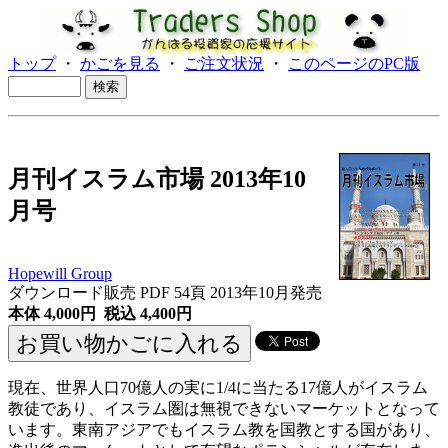
トップ
・
かごを見る
・
ご注文状況
・
このページのPC版
月刊イスラム市場 2013年10
月号
Hopewill Group
ダウンロード販売 PDF 54頁 2013年10月発売
本体 4,000円 税込 4,400円
現在、世界人口70億人の実に1/4に当たる17億人がイスラム
教徒であり、イスラム圏は無視できないマーケットとなって
います。東南アジアでもイスラム教を国教とする国があり、