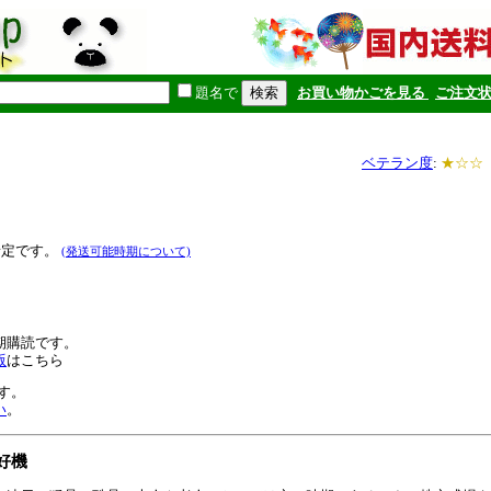
題名で
お買い物かごを見る
ご注文
ベテラン度
:
★☆☆
予定です。
(発送可能時期について)
期購読です。
版
はこちら
す。
い
。
好機