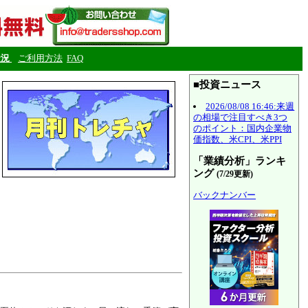
状況
ご利用方法
FAQ
■投資ニュース
2026/08/08 16:46:来週
の相場で注目すべき3つ
のポイント：国内企業物
価指数、米CPI、米PPI
「業績分析」ランキ
ング
(7/29更新)
バックナンバー