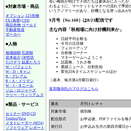
長い梅雨が明けて子供たちは夏休みに入ったが
わるように、マーケットもマネーの流れで季節が
■対象市場・商品
いうアノマリーがあり、好機となる突っ込みが待
オプション
225先物
9月号（No.160）は8/23配信です
FX (為替)
CFD
商品先物
ゴールド
主な内容「秋相場に向け好機到来か」
不動産投資
ポーカー
日経平均を斬る
今月の注目株
■人物
フォローアップ
分析株コーナー
相場師朗
石原順
マネーゲームへようこそ
岩本祐介
OP売坊
話題株、うわさ株
たけぞう
結喜たろう
業績ニュース、分割告知
W・バフェット
変化日&タイムスケジュールほか
W・D・ギャン
B・グレアム
（基本、毎月第4月曜日発行）
R・A・メリマン
W・J・オニール
富田隆弥氏のブログはこちら
ジム・ロジャーズ
ラリー・ウィリアムズ
書名
月刊トレチャ
■製品・サービス
対象市場
個別株
セミナー
DVD
CD
TradingView
配信形式
お申込後、PDFファイルを毎
メタトレーダー (MT4)
発行日
お申込み当月の第四月曜日か
ソフトウェア
レポート