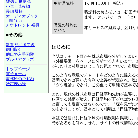
雑誌
定期購読
更新購読料
1ヶ月 1,800円（税込）
小説・読み物
漫画
場帳
購読料のお支払いは、初回当サ
オーディオブック
ます。 クレジットカードは1
聞くには
アウトレット
9割引
購読の解約に
本サービスの継続は、翌月か
ついて
■その他
新着
初心者向き
はじめに
信用取引
他店で入手困難
当誌はチャート面から株式市場を分析してまい
ブルベアグッズ
（外部要因）をベースに分析する方もいます。
がったりと相場はひじょうに気まぐれで、市場
トップページ
電子メール
このような環境でチャートをどのように捉える
事務所のご案内
基調であれば買い方有利で上昇が想定され、逆
法定表示等
「ダウ理論」であり、この至って単純で基本で
a@panrolling.com
また、現代の株式市場は日経平均先物が主導し
レ高する銘柄が増え、日経平均が下がればツレ
と言っても過言ではないのです。「森を見ずに木
のもありますが、基本として相場は「日経平均
本誌では冒頭に日経平均の相場観測を掲載し、
時があるかも知れません。サイトの株式情報な