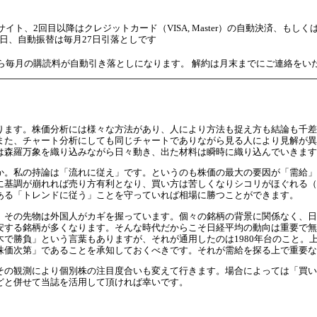
イト、2回目以降はクレジットカード（VISA, Master）の自動決済、もし
0日、自動振替は毎月27日引落としです
ら毎月の購読料が自動引き落としになります。 解約は月末までにご連絡をい
ります。株価分析には様々な方法があり、人により方法も捉え方も結論も千差
また、チャート分析にしても同じチャートでありながら見る人により見解が異
は森羅万象を織り込みながら日々動き、出た材料は瞬時に織り込んでいきます
か。私の持論は「流れに従え」です。というのも株価の最大の要因が「需給」
に基調が崩れれば売り方有利となり、買い方は苦しくなりシコリがほぐれる（
ある「トレンドに従う」ことを守っていれば相場に勝つことができます。
、その先物は外国人がカギを握っています。個々の銘柄の背景に関係なく、日
安する銘柄が多くなります。そんな時代だからこそ日経平均の動向は重要で無
で勝負」という言葉もありますが、それが通用したのは1980年台のこと。上
株価次第」であることを承知しておくべきです。それが需給を探る上で重要な
その観測により個別株の注目度合いも変えて行きます。場合によっては「買い
どと併せて当誌を活用して頂ければ幸いです。