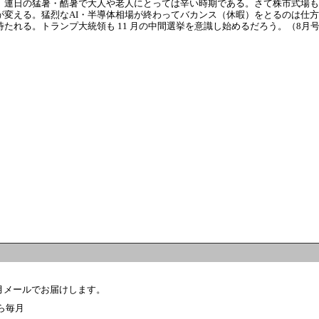
、連日の猛暑・酷暑で大人や老人にとっては辛い時期である。さて株市式場も
変える。猛烈なAI・半導体相場が終わってバカンス（休暇）をとるのは仕方
たれる。トランプ大統領も 11 月の中間選挙を意識し始めるだろう。（8月
月メールでお届けします。
ら毎月