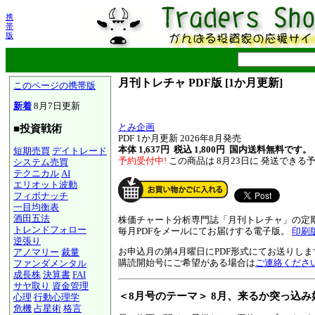
携
帯
版
月刊トレチャ PDF版 [1か月更新]
このページの携帯版
新着
8月7日更新
とみ企画
■投資戦術
PDF 1か月更新 2026年8月発売
本体 1,637円 税込 1,800円
国内送料無料です。
短期売買
デイトレード
予約受付中!
この商品は 8月23日に 発送できる
システム売買
テクニカル
AI
エリオット波動
フィボナッチ
一目均衡表
酒田五法
株価チャート分析専門誌「月刊トレチャ」の定
トレンドフォロー
毎月PDFをメールにてお届けする電子版。
印刷
逆張り
お申込月の第4月曜日にPDF形式にてお送りしま
アノマリー
裁量
購読開始号にご希望がある場合は
ご連絡くださ
ファンダメンタル
成長株
決算書
FAI
サヤ取り
資金管理
＜8月号のテーマ＞ 8月、来るか突っ込み
心理
行動心理学
危機
占星術
格言