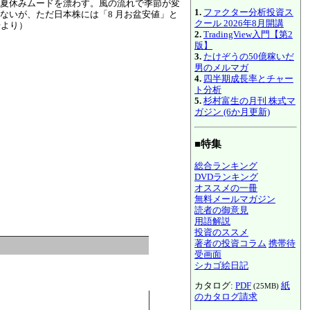
夏休みムードを漂わす。風の流れで季節が変
1.
ファクター分析投資ス
ないが、ただ日本株には「8 月お盆安値」と
クール 2026年8月開講
号より）
2.
TradingView入門【第2
版】
3.
たけぞうの50億稼いだ
男のメルマガ
4.
四半期成長率とチャー
ト分析
5.
杉村富生の月刊 株式マ
ガジン (6か月更新)
■特集
総合ランキング
DVDランキング
オススメの一冊
無料メールマガジン
読者の御意見
用語解説
投資のススメ
著者の投資コラム
携帯待
受画面
シカゴ絵日記
カタログ:
PDF
紙
(25MB)
のカタログ請求