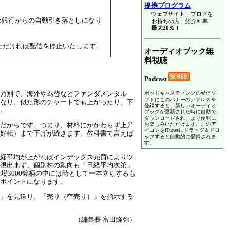
提携プログラム
ウェブサイト、ブログを
くは銀行からの自動引き落としになり
お持ちの方、紹介料率
最大20％！
ただければ配信を停止いたします。
オーディオブック無
料視聴
Podcast
万別で、海外や為替などファンダメンタル
ポッドキャスティングの受信ソ
フトにこのバナーのアドレスを
なり、似た形のチャートでも上がったり、下
登録すると、新しいオーディオ
。
ブックが更新された時に自動で
ダウンロードされ、より便利に
お楽しみいただけます。このア
だからです。つまり、材料にかかわらず上昇
イコンをiTunesにドラッグ＆ドロ
好転）まで下げが続きます。教科書で言えば
ップすると自動的に登録されま
す。
経平均が上がればインデックス売買によりツ
視出来ず、個別株の動向も「日経平均次第」
場3000銘柄の中には時として一本立ちするも
ポイントになります。
」を見送り、「売り（空売り）」を指示する
（編集長 富田隆弥）