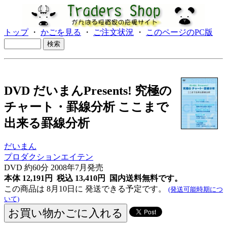
トップ
・
かごを見る
・
ご注文状況
・
このページのPC版
DVD だいまんPresents! 究極の
チャート・罫線分析 ここまで
出来る罫線分析
だいまん
プロダクションエイテン
DVD 約60分
2008年7月発売
本体 12,191円 税込 13,410円
国内送料無料です。
この商品は 8月10日に 発送できる予定です。
(発送可能時期につ
いて)