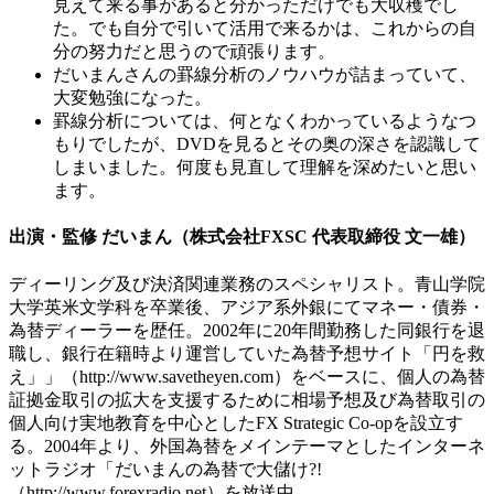
見えて来る事があると分かっただけでも大収穫でし
た。でも自分で引いて活用で来るかは、これからの自
分の努力だと思うので頑張ります。
だいまんさんの罫線分析のノウハウが詰まっていて、
大変勉強になった。
罫線分析については、何となくわかっているようなつ
もりでしたが、DVDを見るとその奥の深さを認識して
しまいました。何度も見直して理解を深めたいと思い
ます。
出演・監修 だいまん（株式会社FXSC 代表取締役 文一雄）
ディーリング及び決済関連業務のスペシャリスト。青山学院
大学英米文学科を卒業後、アジア系外銀にてマネー・債券・
為替ディーラーを歴任。2002年に20年間勤務した同銀行を退
職し、銀行在籍時より運営していた為替予想サイト「円を救
え」」（http://www.savetheyen.com）をベースに、個人の為替
証拠金取引の拡大を支援するために相場予想及び為替取引の
個人向け実地教育を中心としたFX Strategic Co-opを設立す
る。2004年より、外国為替をメインテーマとしたインターネ
ットラジオ「だいまんの為替で大儲け?!
（http://www.forexradio.net）を放送中。