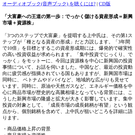
オーディオブック(音声ブック) を聴くには?
|
CD版
「大富豪への王道の第一歩：でっかく儲ける資産形成＝新興
市場＋資源株」
「3つのステップで大富豪」を提唱する上中氏は、その第1ス
テップが「種となる資産の形成」だと力説します。「3年間
で10倍」を目標とするこの資産形成期には、爆発的で確実性
の高い投資収益が求められます。「集中投資でじっくり、で
っかく」をモットーに、今回は資源株を中心に新興国の投資
事情について、お話を伺いました。中国など、最近の投資動
向に疲労感が指摘されている国もありますが、新興国市場は
同時に、 ベトナムやドバイなど、地域的な広がりも見せて
います。同時に、原油や天然ガスなど、エネルギー価格を中
心に商品市場が歴史的な高騰相場となっている背景には、こ
うした新興市場の隆盛と拡大が大きく影響しています。集中
投資の対象として、「成長市場の成長銘柄が有望」という観
点から、個別銘柄を含めて、上中氏が狙いどころを詳細に語
ります。
・商品価格上昇の背景