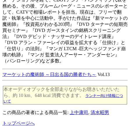
務める。その後、ブルームバーグ・ニュースのレポーターと
して、CATVで相場レポートを担当。現在は、フリーで翻
訳・執筆を中心に活動中。手がけた作品は『新マーケットの
魔術師』『投資苑がわかる203問』『DVD ターナーの短期売
買セミナー』『DVD ガースタインの銘柄スクリーニング
法』『DVD デビッド・ナッサーのデイトレード講座』
『DVD アラン・ファーレイの収益を拡大する「仕掛け」と
「仕切り」の法則』『マンガ LTCM -巨大ヘッジファンド崩
壊の軌跡』『マンガ 監査法人アーサー・アンダーセン』
（パンローリング)など多数。
マーケットの魔術師 ～日出る国の勝者たち～
Vol.13
本オーディオブックを全部走りながらお聴きいただいた
ら、約 10 km、648 kcal 消費できます。
ランナー向け情報につ
いて
この商品の著者による商品一覧:
上中康司
,
清水昭男
トップページへ