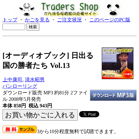
トップ
・
かごを見る
・
ご注文状況
・
このページのPC版
[オーディオブック] 日出る
国の勝者たち Vol.13
上中康司
,
清水昭男
パンローリング
ダウンロード販売 MP3
約81分 2ファイ
ル 2008年5月発売
本体 858円 税込 943円
3から10分程度無料で試聴できます。