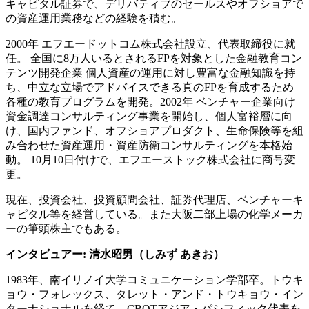
キャピタル証券で、デリバティブのセールスやオフショアで
の資産運用業務などの経験を積む。
2000年 エフエードットコム株式会社設立、代表取締役に就
任。 全国に8万人いるとされるFPを対象とした金融教育コン
テンツ開発企業 個人資産の運用に対し豊富な金融知識を持
ち、中立な立場でアドバイスできる真のFPを育成するため
各種の教育プログラムを開発。2002年 ベンチャー企業向け
資金調達コンサルティング事業を開始し、個人富裕層に向
け、国内ファンド、オフショアプロダクト、生命保険等を組
み合わせた資産運用・資産防衛コンサルティングを本格始
動。 10月10日付けで、エフエーストック株式会社に商号変
更。
現在、投資会社、投資顧問会社、証券代理店、ベンチャーキ
ャピタル等を経営している。また大阪二部上場の化学メーカ
ーの筆頭株主でもある。
インタビュアー: 清水昭男（しみず あきお）
1983年、南イリノイ大学コミュニケーション学部卒。トウキ
ョウ・フォレックス、タレット・アンド・トウキョウ・イン
ターナショナルを経て、CBOTアジア・パシフィック代表を