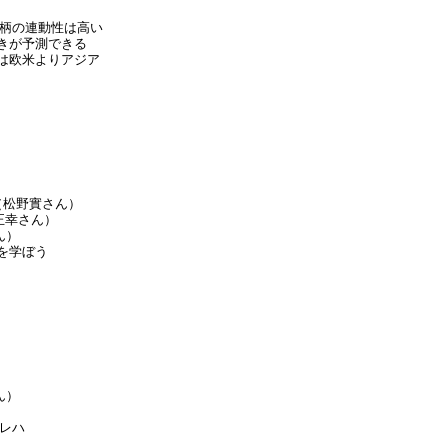
銘柄の連動性は高い
きが予測できる
は欧米よりアジア
（松野實さん）
正幸さん）
ん）
を学ぼう
ん）
クレハ