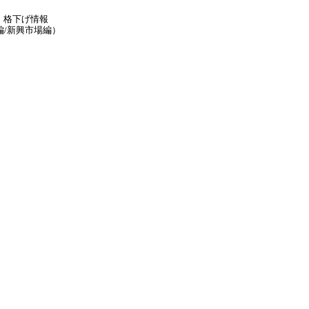
・格下げ情報
/新興市場編）
）