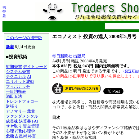
携
帯
版
エコノミスト 投資の達人 2008年5月号
このページの携帯版
新着
8月4日更新
毎日新聞社 出版局
■投資戦術
A4判 月刊 雑誌
2008年4月発売
本体 858円 税込 943円
国内送料無料です。
短期売買
デイトレード
この商品は 明日 発送できる予定です。
システム売買
(発送可能
この商品は在庫限りで取り扱いを停止します。 
テクニカル
AI
エリオット波動
フィボナッチ
一目均衡表
酒田五法
トレンドフォロー
株式相場と同様に、為替相場や商品相場も荒い
逆張り
コロで、株と為替・商品の関係の新常識を解説
アノマリー
裁量
ファンダメンタル
目次
成長株
決算書
FAI
サヤ取り
資金管理
その1 医薬品株はもはやディフェンシブ銘柄で
心理
行動心理学
その2 小麦が上がると製パン株が上がる
危機
占星術
格言
株と為替・商品の新常識