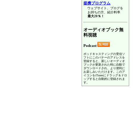
提携プログラム
ウェブサイト、ブログを
お持ちの方、紹介料率
最大20％！
オーディオブック無
料視聴
Podcast
ポッドキャスティングの受信ソ
フトにこのバナーのアドレスを
登録すると、新しいオーディオ
ブックが更新された時に自動で
ダウンロードされ、より便利に
お楽しみいただけます。このア
イコンをiTunesにドラッグ＆ドロ
ップすると自動的に登録されま
す。