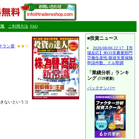
状況
ご利用方法
FAQ
■投資ニュース
テラン度
:
★★☆
2026/08/06 22:17:【市
場反応】米Q2非農業部門
労働生産性/新規失業保険
申請件数、ドル堅調
「業績分析」ランキ
ング
(7/29更新)
バックナンバー
きないというコ