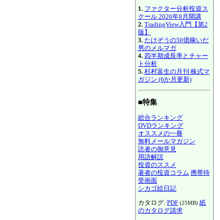
1.
ファクター分析投資ス
クール 2026年8月開講
2.
TradingView入門【第2
版】
3.
たけぞうの50億稼いだ
男のメルマガ
4.
四半期成長率とチャー
ト分析
5.
杉村富生の月刊 株式マ
ガジン (6か月更新)
■特集
総合ランキング
DVDランキング
オススメの一冊
無料メールマガジン
読者の御意見
用語解説
投資のススメ
著者の投資コラム
携帯待
受画面
シカゴ絵日記
カタログ:
PDF
紙
(25MB)
のカタログ請求