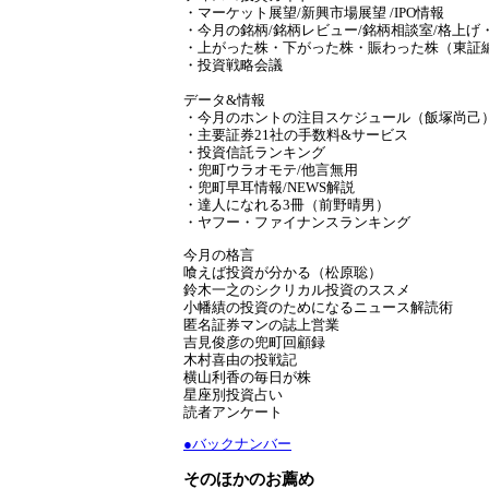
・マーケット展望/新興市場展望 /IPO情報
・今月の銘柄/銘柄レビュー/銘柄相談室/格上げ
・上がった株・下がった株・賑わった株（東証編
・投資戦略会議
データ&情報
・今月のホントの注目スケジュール（飯塚尚己
・主要証券21社の手数料&サービス
・投資信託ランキング
・兜町ウラオモテ/他言無用
・兜町早耳情報/NEWS解説
・達人になれる3冊（前野晴男）
・ヤフー・ファイナンスランキング
今月の格言
喰えば投資が分かる（松原聡）
鈴木一之のシクリカル投資のススメ
小幡績の投資のためになるニュース解読術
匿名証券マンの誌上営業
吉見俊彦の兜町回顧録
木村喜由の投戦記
横山利香の毎日が株
星座別投資占い
読者アンケート
●バックナンバー
そのほかのお薦め