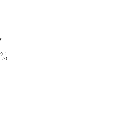
柄
う！
アム）
）