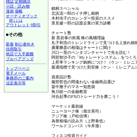
雑誌
定期購読
小説・読み物
銘柄スペシャル
漫画
場帳
北浜流一郎のイチ押し銘柄
オーディオブック
木村佳子のカレンダー投資のススメ
聞くには
里見健一郎の話題企業の実力診断
アウトレット
9割引
チャート塾
■その他
新 黒岩泰の疾風 株の風桶理論
丸子和浩のトレンドラインで見つける上放れ銘
新着
初心者向き
廣重勝彦の相場はチャートに聞け
信用取引
川口一晃のペンタゴンチャートで先を読む！
他店で入手困難
阿部智沙子の「Myトレードシステム」をつくろ
ブルベアグッズ
上昇率ランキング銘柄につけ！（ケン・ミレニ
最適指標で見つけた割安株（ケン・ミレニアム
トップページ
電子メール
資産設計塾
事務所のご案内
服部哲也の間違わない金融商品選び
法定表示等
畠中雅子のマネー知恵袋
a@panrolling.com
角川総一の金融教室
河合起季のFXのトレード力を磨こう！
マーケット最前線
ニューヨーク株（堀古英司）
アジア株（戸松信博）
為替相場の読み方（上野泰也）
ワールドコンパス（今井澂）
フィスコ投資ガイド