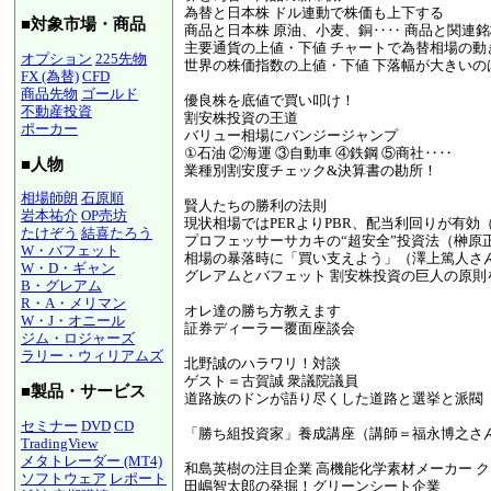
為替と日本株 ドル連動で株価も上下する
■対象市場・商品
商品と日本株 原油、小麦、銅‥‥ 商品と関連
主要通貨の上値・下値 チャートで為替相場の動
オプション
225先物
世界の株価指数の上値・下値 下落幅が大きいの
FX (為替)
CFD
商品先物
ゴールド
優良株を底値で買い叩け！
不動産投資
割安株投資の王道
ポーカー
バリュー相場にバンジージャンプ
①石油 ②海運 ③自動車 ④鉄鋼 ⑤商社‥‥
■人物
業種別割安度チェック&決算書の勘所！
相場師朗
石原順
賢人たちの勝利の法則
岩本祐介
OP売坊
現状相場ではPERよりPBR、配当利回りが有効
たけぞう
結喜たろう
プロフェッサーサカキの“超安全”投資法（榊原
W・バフェット
相場の暴落時に「買い支えよう」（澤上篤人さ
W・D・ギャン
グレアムとバフェット 割安株投資の巨人の原則
B・グレアム
R・A・メリマン
オレ達の勝ち方教えます
W・J・オニール
証券ディーラー覆面座談会
ジム・ロジャーズ
ラリー・ウィリアムズ
北野誠のハラワリ！対談
ゲスト＝古賀誠 衆議院議員
■製品・サービス
道路族のドンが語り尽くした道路と選挙と派閥
セミナー
DVD
CD
「勝ち組投資家」養成講座（講師＝福永博之さ
TradingView
メタトレーダー (MT4)
和島英樹の注目企業 高機能化学素材メーカー 
ソフトウェア
レポート
田嶋智太郎の発掘！グリーンシート企業