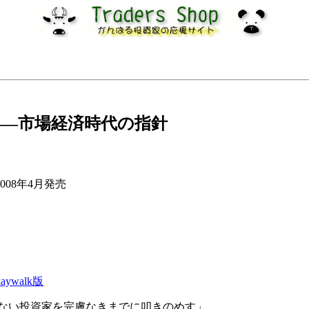
葉――市場経済時代の指針
2008年4月発売
laywalk版
たない投資家を完膚なきまでに叩きのめす」