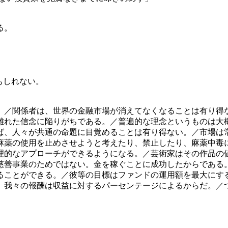
る。
。
もしれない。
。／関係者は、世界の金融市場が消えてなくなることは有り得
離れた信念に陥りがちである。／普遍的な理念というものは大
ば、人々が共通の命題に目覚めることは有り得ない。／市場は
麻薬の使用を止めさせようと考えたり、禁止したり、麻薬中毒
理的なアプローチができるようになる。／芸術家はその作品の
慈善事業のためではない。金を稼ぐことに成功したからである
ることができる。／彼等の目標はファンドの運用額を最大にす
。我々の報酬は収益に対するパーセンテージによるからだ。／