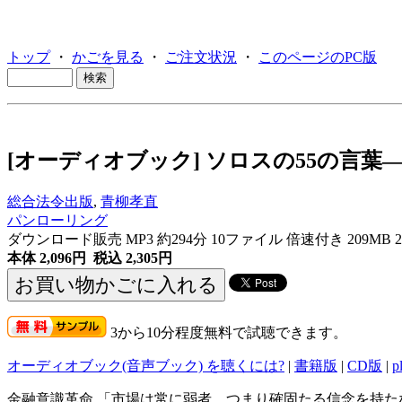
トップ
・
かごを見る
・
ご注文状況
・
このページのPC版
[オーディオブック] ソロスの55の言
総合法令出版
,
青柳孝直
パンローリング
ダウンロード販売 MP3
約294分 10ファイル 倍速付き 209MB 
本体 2,096円 税込 2,305円
3から10分程度無料で試聴できます。
オーディオブック(音声ブック) を聴くには?
|
書籍版
|
CD版
|
p
金融意識革命 「市場は常に弱者、つまり確固たる信念を持