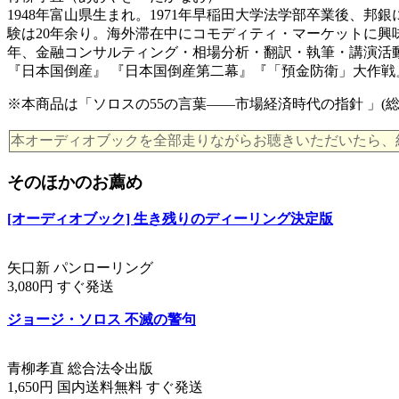
1948年富山県生まれ。1971年早稲田大学法学部卒業後
験は20年余り。海外滞在中にコモディティ・マーケットに興
年、金融コンサルティング・相場分析・翻訳・執筆・講演活
『日本国倒産』 『日本国倒産第二幕』『「預金防衛」大作戦
※本商品は「ソロスの55の言葉――市場経済時代の指針 」(総合法令出版刊
本オーディオブックを全部走りながらお聴きいただいたら、約 39 
そのほかのお薦め
[オーディオブック] 生き残りのディーリング決定版
矢口新 パンローリング
3,080円 すぐ発送
ジョージ・ソロス 不滅の警句
青柳孝直 総合法令出版
1,650円 国内送料無料 すぐ発送