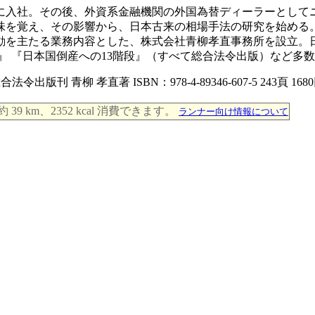
、邦銀に入社。その後、外資系金融機関の外国為替ディーラーとし
味を覚え、その影響から、日本古来の相場手法の研究を始める。
動を主たる業務内容とした、株式会社青柳孝直事務所を設立。
』 『日本国倒産への13階段』（すべて総合法令出版）など多
 青柳 孝直著 ISBN：978-4-89346-607-5 243頁 
km、2352 kcal 消費できます。
ランナー向け情報について