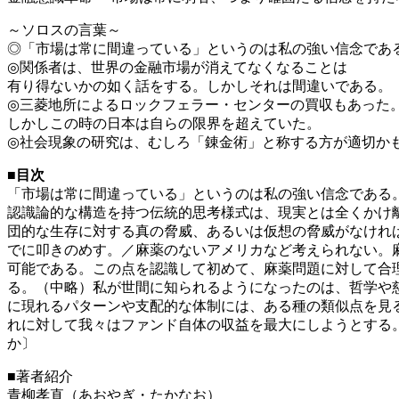
～ソロスの言葉～
◎「市場は常に間違っている」というのは私の強い信念であ
◎関係者は、世界の金融市場が消えてなくなることは
有り得ないかの如く話をする。しかしそれは間違いである。
◎三菱地所によるロックフェラー・センターの買収もあった
しかしこの時の日本は自らの限界を超えていた。
◎社会現象の研究は、むしろ「錬金術」と称する方が適切か
■目次
「市場は常に間違っている」というのは私の強い信念である
認識論的な構造を持つ伝統的思考様式は、現実とは全くかけ
団的な生存に対する真の脅威、あるいは仮想の脅威がなけれ
でに叩きのめす。／麻薬のないアメリカなど考えられない。
可能である。この点を認識して初めて、麻薬問題に対して合
る。（中略）私が世間に知られるようになったのは、哲学や
に現れるパターンや支配的な体制には、ある種の類似点を見
れに対して我々はファンド自体の収益を最大にしようとする
か〕
■著者紹介
青柳孝直（あおやぎ・たかなお）