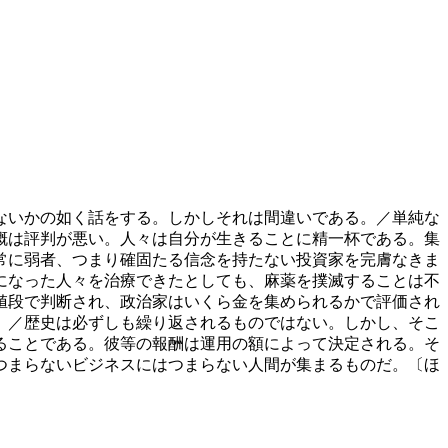
ないかの如く話をする。しかしそれは間違いである。／単純な
概は評判が悪い。人々は自分が生きることに精一杯である。集
常に弱者、つまり確固たる信念を持たない投資家を完膚なきま
になった人々を治療できたとしても、麻薬を撲滅することは不
値段で判断され、政治家はいくら金を集められるかで評価され
。／歴史は必ずしも繰り返されるものではない。しかし、そこ
ることである。彼等の報酬は運用の額によって決定される。そ
つまらないビジネスにはつまらない人間が集まるものだ。〔ほ