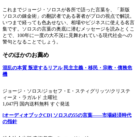
これまでジョージ・ソロスが各所で語った言葉を、「新版
ソロスの錬金術」の翻訳者である著者がプロの視点で解説。
いつまで経っても色あせない、相場やビジネスに使える名言
集です。ソロスの言葉の奥底に潜むメッセージを読みとくこ
とで、100年に一度の大不況に見舞われている現代社会への
警句となることでしょう。
そのほかのお薦め
混乱の本質 叛逆するリアル 民主主義・移民・宗教・債務危
機
ジョージ・ソロス/ジョセフ・E・スティグリッツ/クリステ
ィーヌ・ラガルド 土曜社
1,047円 国内送料無料 すぐ発送
[オーディオブックCD] ソロスの55の言葉――市場経済時代
の指針