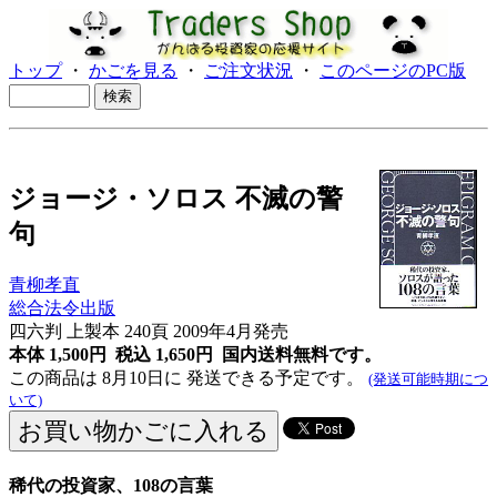
トップ
・
かごを見る
・
ご注文状況
・
このページのPC版
ジョージ・ソロス 不滅の警
句
青柳孝直
総合法令出版
四六判 上製本 240頁 2009年4月発売
本体 1,500円 税込 1,650円
国内送料無料です。
この商品は 8月10日に 発送できる予定です。
(発送可能時期につ
いて)
稀代の投資家、108の言葉