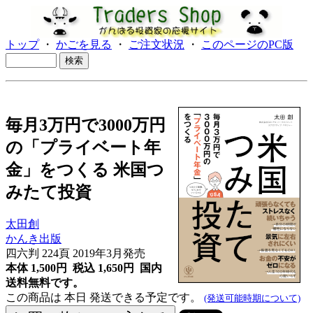
トップ
・
かごを見る
・
ご注文状況
・
このページのPC版
毎月3万円で3000万円
の「プライベート年
金」をつくる 米国つ
みたて投資
太田創
かんき出版
四六判 224頁 2019年3月発売
本体 1,500円 税込 1,650円
国内
送料無料です。
この商品は 本日 発送できる予定です。
(発送可能時期について)