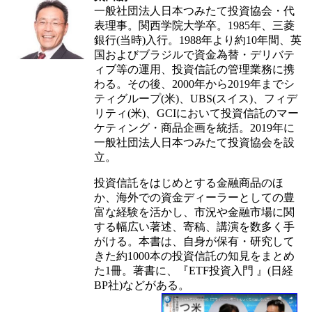
一般社団法人日本つみたて投資協会・代
表理事。関西学院大学卒。1985年、三菱
銀行(当時)入行。1988年より約10年間、英
国およびブラジルで資金為替・デリバテ
ィブ等の運用、投資信託の管理業務に携
わる。その後、2000年から2019年までシ
ティグループ(米)、UBS(スイス)、フィデ
リティ(米)、GCIにおいて投資信託のマー
ケティング・商品企画を統括。2019年に
一般社団法人日本つみたて投資協会を設
立。
投資信託をはじめとする金融商品のほ
か、海外での資金ディーラーとしての豊
富な経験を活かし、市況や金融市場に関
する幅広い著述、寄稿、講演を数多く手
がける。本書は、自身が保有・研究して
きた約1000本の投資信託の知見をまとめ
た1冊。著書に、『ETF投資入門 』(日経
BP社)などがある。