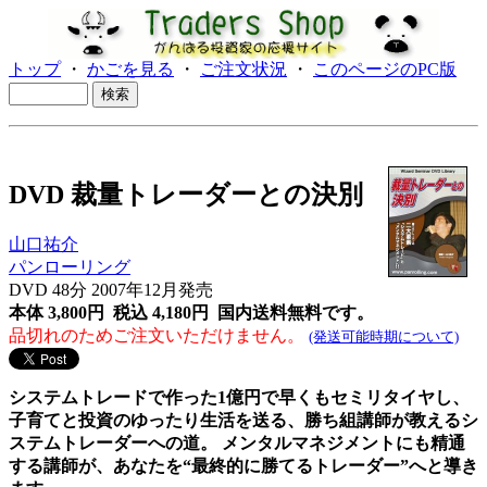
トップ
・
かごを見る
・
ご注文状況
・
このページのPC版
DVD 裁量トレーダーとの決別
山口祐介
パンローリング
DVD 48分 2007年12月発売
本体 3,800円 税込 4,180円
国内送料無料です。
品切れのためご注文いただけません。
(発送可能時期について)
システムトレードで作った1億円で早くもセミリタイヤし、
子育てと投資のゆったり生活を送る、勝ち組講師が教えるシ
ステムトレーダーへの道。 メンタルマネジメントにも精通
する講師が、あなたを“最終的に勝てるトレーダー”へと導き