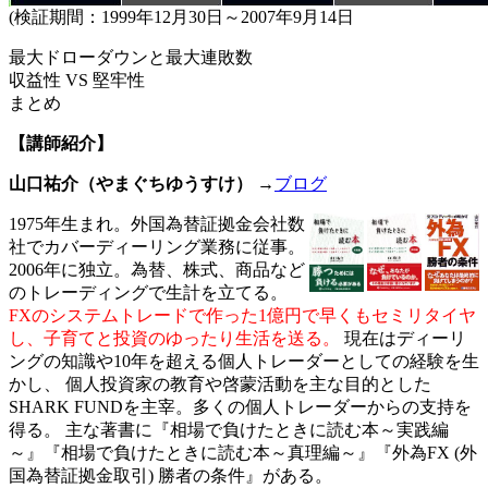
(検証期間：1999年12月30日～2007年9月14日
最大ドローダウンと最大連敗数
収益性 VS 堅牢性
まとめ
【講師紹介】
山口祐介（やまぐちゆうすけ）
→
ブログ
1975年生まれ。外国為替証拠金会社数
社でカバーディーリング業務に従事。
2006年に独立。為替、株式、商品など
のトレーディングで生計を立てる。
FXのシステムトレードで作った1億円で早くもセミリタイヤ
し、子育てと投資のゆったり生活を送る。
現在はディーリ
ングの知識や10年を超える個人トレーダーとしての経験を生
かし、 個人投資家の教育や啓蒙活動を主な目的とした
SHARK FUNDを主宰。多くの個人トレーダーからの支持を
得る。 主な著書に『相場で負けたときに読む本～実践編
～』『相場で負けたときに読む本～真理編～』『外為FX (外
国為替証拠金取引) 勝者の条件』がある。