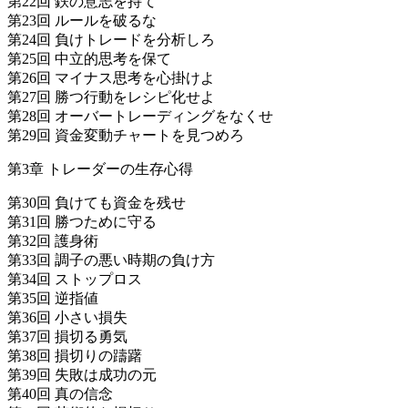
第22回 鉄の意志を持て
第23回 ルールを破るな
第24回 負けトレードを分析しろ
第25回 中立的思考を保て
第26回 マイナス思考を心掛けよ
第27回 勝つ行動をレシピ化せよ
第28回 オーバートレーディングをなくせ
第29回 資金変動チャートを見つめろ
第3章 トレーダーの生存心得
第30回 負けても資金を残せ
第31回 勝つために守る
第32回 護身術
第33回 調子の悪い時期の負け方
第34回 ストップロス
第35回 逆指値
第36回 小さい損失
第37回 損切る勇気
第38回 損切りの躊躇
第39回 失敗は成功の元
第40回 真の信念