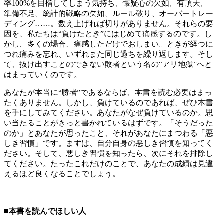
率100%を目指してしまう気持ち、懐疑心の欠如、有頂天、
準備不足、統計的戦略の欠如、ルール破り、オーバートレー
ディング……。数え上げれば切りがありません。それらの要
因を、私たちは“負けたとき”にはじめて痛感するのです。し
かし、多くの場合、痛感しただけでおしまい。ときが経つに
つれ痛みを忘れ、いずれまた同じ過ちを繰り返します。そし
て、抜け出すことのできない敗者という名の“アリ地獄”へと
はまっていくのです。
あなたが本当に“勝者”であるならば、本書を読む必要はまっ
たくありません。しかし、負けているのであれば、ぜひ本書
を手にしてみてください。あなたがなぜ負けているのか。思
い当たることがきっと書かれているはずです。「そうだった
のか」とあなたが思ったこと、それがあなたにまつわる「悪
しき習慣」です。まずは、自分自身の悪しき習慣を知ってく
ださい。そして、悪しき習慣を知ったら、次にそれを排除し
てください。たったこれだけのことで、あなたの成績は見違
えるほど良くなることでしょう。
■本書を読んでほしい人