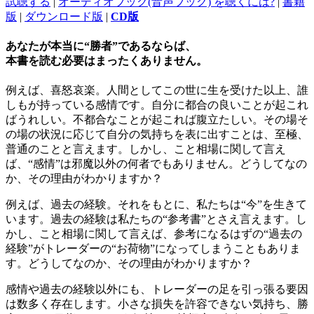
試聴する
|
オーディオブック(音声ブック) を聴くには?
|
書籍
版
|
ダウンロード版
|
CD版
あなたが本当に“勝者”であるならば、
本書を読む必要はまったくありません。
例えば、喜怒哀楽。人間としてこの世に生を受けた以上、誰
しもが持っている感情です。自分に都合の良いことが起これ
ばうれしい。不都合なことが起これば腹立たしい。その場そ
の場の状況に応じて自分の気持ちを表に出すことは、至極、
普通のことと言えます。しかし、こと相場に関して言え
ば、“感情”は邪魔以外の何者でもありません。どうしてなの
か、その理由がわかりますか？
例えば、過去の経験。それをもとに、私たちは“今”を生きて
います。過去の経験は私たちの“参考書”とさえ言えます。し
かし、こと相場に関して言えば、参考になるはずの“過去の
経験”がトレーダーの“お荷物”になってしまうこともありま
す。どうしてなのか、その理由がわかりますか？
感情や過去の経験以外にも、トレーダーの足を引っ張る要因
は数多く存在します。小さな損失を許容できない気持ち、勝