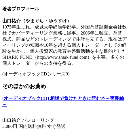
著者プロフィール
山口祐介（やまぐち・ゆうすけ）
1975年生まれ。成城大学経済学部卒。外国為替証拠金会社数
社でカバーディーリング業務に従事。2006年に独立。為替、
株式、商品などのトレーディングで生計を立てる。現在はデ
ィーリングの知識や10年を超える個人トレーダーとしての経
験を生かし、個人投資家の教育や啓蒙活動を主な目的とした
SHARK FUND（http://www.shark-fund.com）を主宰。多くの
個人トレーダーからの支持を得る。
(オーディオブックCDシリーズ9)
そのほかのお薦め
[オーディオブックCD] 相場で負けたときに読む本～実践編
～
山口祐介 パンローリング
3,080円 国内送料無料 すぐ発送