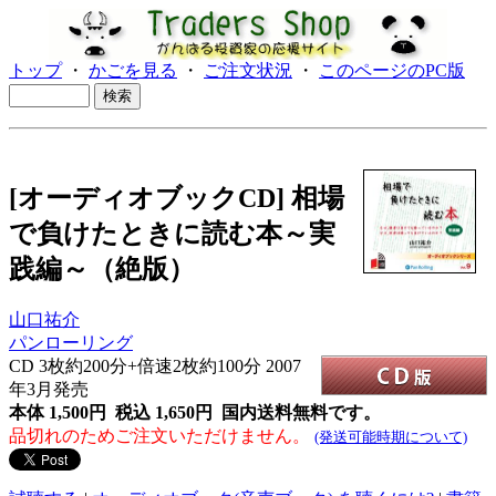
トップ
・
かごを見る
・
ご注文状況
・
このページのPC版
[オーディオブックCD] 相場
で負けたときに読む本～実
践編～（絶版）
山口祐介
パンローリング
CD
3枚約200分+倍速2枚約100分 2007
年3月発売
本体 1,500円 税込 1,650円
国内送料無料です。
品切れのためご注文いただけません。
(発送可能時期について)