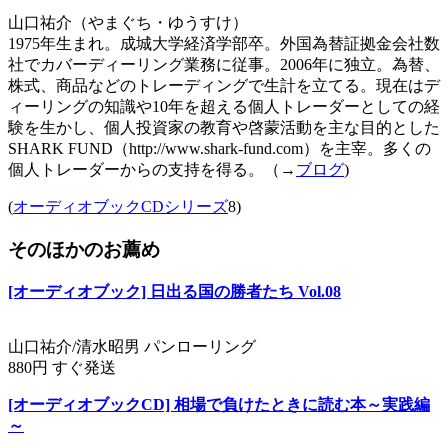
山口祐介（やまぐち・ゆうすけ）
1975年生まれ。成城大学経済学部卒。外国為替証拠金会社数
社でカバーディーリング業務に従事。2006年に独立。為替、
株式、商品などのトレーディングで生計を立てる。現在はデ
ィーリングの知識や10年を超える個人トレーダーとしての経
験を生かし、個人投資家の教育や啓蒙活動を主な目的とした
SHARK FUND（http://www.shark-fund.com）を主宰。多くの
個人トレーダーからの支持を得る。（→
ブログ
)
(
オーディオブックCDシリーズ
8)
そのほかのお薦め
[オーディオブック] 日出る国の勝者たち Vol.08
山口祐介/清水昭男 パンローリング
880円 すぐ発送
[オーディオブックCD] 相場で負けたときに読む本～実践編
～