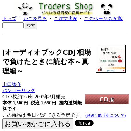
トップ
・
かごを見る
・
ご注文状況
・
このページのPC版
[オーディオブックCD] 相場
で負けたときに読む本～真
理編～
山口祐介
パンローリング
CD
3枚約160分 2007年3月発売
本体 1,500円 税込 1,650円
国内送料無
料です。
この商品は 明日 発送できる予定です。
(発送可能時期について)