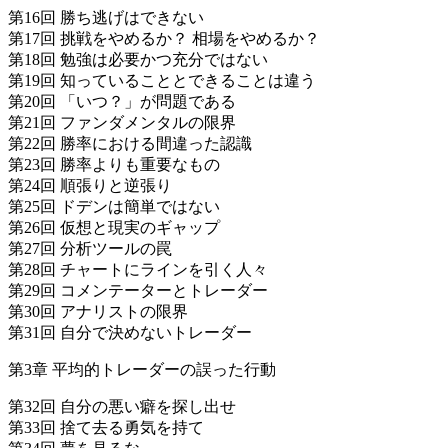
第16回 勝ち逃げはできない
第17回 挑戦をやめるか？ 相場をやめるか？
第18回 勉強は必要かつ充分ではない
第19回 知っていることとできることは違う
第20回 「いつ？」が問題である
第21回 ファンダメンタルの限界
第22回 勝率における間違った認識
第23回 勝率よりも重要なもの
第24回 順張りと逆張り
第25回 ドデンは簡単ではない
第26回 仮想と現実のギャップ
第27回 分析ツールの罠
第28回 チャートにラインを引く人々
第29回 コメンテーターとトレーダー
第30回 アナリストの限界
第31回 自分で決めないトレーダー
第3章 平均的トレーダーの誤った行動
第32回 自分の悪い癖を探し出せ
第33回 捨て去る勇気を持て