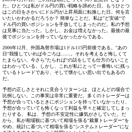
た。ひとつは私がドル円の買い戦略を諦めた日。もうひとつ
はこの日をさかいにドル円が上昇局面に転換した日。何を言
いたいかわかるだろうか？ 簡単なことだ。私は”ど安値“で
ドル円の買いポジションを手放してしまったのだ。私の予想
は見事に当たった。しかし、お金は増えなかった。最後の最
後でポジションを持っていなかったからである。
2006年12月、外国為替市場は1ドル115円前後である。”あの
日“我慢していれば今ごろは……。それを考えると悔しくて
たまらない。今さら”たられば“の話をしても仕方のないこと
はわかっている。しかし、これが私にとって一番悔いに残っ
ているトレードであり、そして懐かしい思い出でもあるの
だ。
予想の正しさとそれに見合うリターンは、ほとんどの場合で
比例しない。この事実は非常に重要だ。多くのトレーダーは
予想が合っているときにポジションを持っていなかったり、
予想が合っていても怖くなって利益を早々と確定してしまっ
たりする。 私は、予想の不安定性に嫌気がさしていた。だ
から、私が相場観に基づいて相場を張る”裁量トレーダー“を
やめ、統計に基づいて相場を張る”システムトレーダー“にな