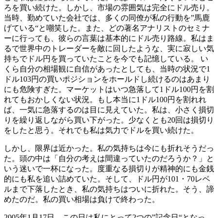
ろを買い続けた。しかし、市場の雰囲気は完全にドル売り。
当時、勤めていた会社では、多くの同僚が私の行動を”馬鹿
げている“と嘲笑した。また、どの著名アナリストのセミナ
ーに行っても、彼らの言葉は基本的にドル売り路線。私はま
るで世界中のトレーダーを敵に回したような、実に寂しい気
持ちでドル円を買っていたことを今でも記憶している。 い
くら自分の相場観に自信があったとしても、当時の状況で1
ドル103円の買いポジションをホールドし続けるのはあまり
にも危険すぎた。マーケットはいつ急落して1ドル100円を割
れてもおかしくない状況。もし本当に1ドル100円を割れれ
ば、一気に急落するのは目に見えていた。私は、小さく損切
りを繰り返しながら買い下がった。少なくとも20回は損切り
をしたと思う。それでも私は気力でドルを買い続けた。
しかし、限界は近かった。私の気持ちは今にも折れそうだっ
た。頭の中は「自分の考えは間違っていたのだろうか？」と
いう迷いで一杯になった。度重なる損切りが精神的にも金銭
的にも私を追い詰めていた。そして、ドル円が101・70レベ
ルまで下落したとき、私の気持ちはついに折れた。そう、諦
めたのだ。私の買い相場は負けで終わった。
2005年1月17日。この日は私にとって2つの”記念日“となっ