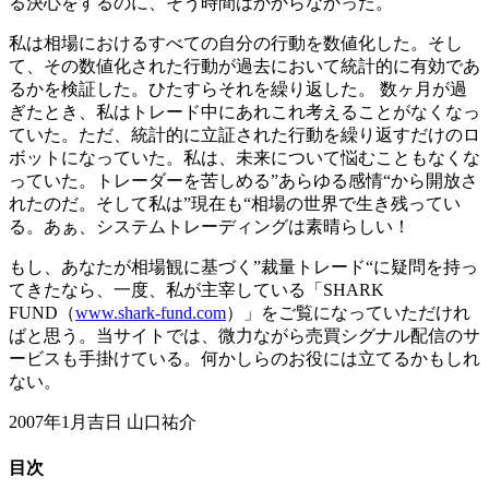
る決心をするのに、そう時間はかからなかった。
私は相場におけるすべての自分の行動を数値化した。そし
て、その数値化された行動が過去において統計的に有効であ
るかを検証した。ひたすらそれを繰り返した。 数ヶ月が過
ぎたとき、私はトレード中にあれこれ考えることがなくなっ
ていた。ただ、統計的に立証された行動を繰り返すだけのロ
ボットになっていた。私は、未来について悩むこともなくな
っていた。トレーダーを苦しめる”あらゆる感情“から開放さ
れたのだ。そして私は”現在も“相場の世界で生き残ってい
る。あぁ、システムトレーディングは素晴らしい！
もし、あなたが相場観に基づく”裁量トレード“に疑問を持っ
てきたなら、一度、私が主宰している「SHARK
FUND（
www.shark-fund.com
）」をご覧になっていただけれ
ばと思う。当サイトでは、微力ながら売買シグナル配信のサ
ービスも手掛けている。何かしらのお役には立てるかもしれ
ない。
2007年1月吉日 山口祐介
目次