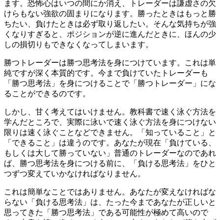
ます。恐怖心はいつの間にか消え、トレーダーは謙虚さの欠
けらもない強欲の固まりになります。勝ったときはもっと勝
ちたい、負けたときは必ず取り返したい。そんな気持ちが強
くなりすぎると、ポジションが逆に進んだときに、ほんの少
しの損切りもできなくなってしまいます。
勝つトレーダーは勝つ思考法を身につけています。これは単
純ですが深く本質的です。今まで負けていたトレーダーも
「勝つ思考法」を身につけることで「勝つトレーダー」にな
ることができるのです。
しかし、甘く考えてはいけません。教科書で速く泳ぐ方法を
学んだところで、実際に泳いで速く泳ぐ方法を身につけない
限りは速く泳ぐことなどできません。「知っていること」と
「できること」は違うのです。あなたが現在「負けている、
もしくは大して勝っていない」普通のトレーダーなのであれ
ば、勝つ思考法を身につける前に、「負ける思考法」をひと
つずつ変えていかなければなりません。
これは簡単なことではありません。あなたが変えなければな
らない「負ける思考法」は、たった今まであなたが正しいと
思ってきた「勝つ思考法」である可能性が極めて高いので