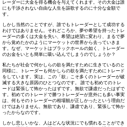
レーダーに大金を得る機会を与えてくれます。その大金は誰
にも干渉されない自由な人生を謳歌するのに十分な金額で
す。
しかし当然のことですが、誰でもトレーダーとして成功する
わけではありません。それどころか、夢や希望を持ったトレ
ーダーの多くは大金を失い、希望は絶望に変わり、まるで夢
から覚めたかのようにマーケットの世界から去っていきま
す。なぜ、マーケットはブラックホールの如く、トレーダー
のお金をいとも簡単に吸い込んでしまうのでしょうか？
私たちが社会で何かしらの欲を満たすために生きているのと
同様に、トレーダーも何かしらの欲を満たすためにトレード
をしています。実は、この「欲」こそ多くのトレーダーが破
滅する大きな原因のひとつなのです。 誰でも初めてのトレ
ードは緊張して怖かったはずです。無欲で謙虚だったはずで
す。初めてのトレードで勝つトレーダーが意外にも多い事実
は、何もそのトレーダーの相場観が正しかったという理由だ
けではありません。無欲であり、謙虚であり、緊張して怖か
ったからなのです。
しかし悲しいかな、人はどんな状況にでも慣れることができ