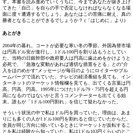
す。本書を読み進めていくうちに、今まであなたが築き上げ
てきた「自己」を自らの手で否定しなければならなくなる場
面に度々遭遇するでしょう。あなたはこの苦痛に耐え、真の
勝者となることができるでしょうか？ (「はじめに」より)
あとがき
2004年の暮れ。コートが必要な寒い冬の季節。外国為替市場
は円高ドル安が進行し、1ドル100円を割り込もうとしてい
た。当時の日銀幹部や政府要人は円高に歯止めをかけようと
必死で、「急激な変動があれば適切な措置をとる」との”介
入をほのめかす“メッセージが毎日のようにロイターやブル
ームバーグで流れていた。テレビの経済番組を見ても、イン
ターネットのマーケット情報欄を見ても、出てくる言葉は円
高、円高、円高。1995年につけた1ドル79・75円を超える円
高になるのではないかと言うコメンテーターも出てくる始
末。誰もが「1ドル100円割れ」を信じて疑わなかった。
そういう状況の中で私はドル円を買っていた。理由は、あま
りにも多くの人が1ドル100円を割れると信じていたからだ。
全員が同じ方向に傾いているときにマーケットが反転するこ
とを私は経験から知っていた。私は1ドル103円くらいのとこ