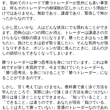
す。初めてのトレードで勝つトレーダーが意外にも多い事実
は、何もそのトレーダーの相場観が正しかったという理由だ
けではありません。無欲であり、謙虚であり、緊張して怖か
ったからなのです。
しかし悲しいかな、人はどんな状況にでも慣れることができ
ます。恐怖心はいつの間にか消え、トレーダーは謙虚さの欠
けらもない強欲の固まりになります。勝ったときはもっと勝
ちたい、負けたときは必ず取り返したい。そんな気持ちが強
くなりすぎると、ポジションが逆に進んだときに、ほんの少
しの損切りもできなくなってしまいます。
勝つトレーダーは勝つ思考法を身につけています。これは単
純ですが深く本質的です。今まで負けていたトレーダーも
「勝つ思考法」を身につけることで「勝つトレーダー」にな
ることができるのです。
しかし、甘く考えてはいけません。教科書で速く泳ぐ方法を
学んだところで、実際に泳いで速く泳ぐ方法を身につけない
限りは速く泳ぐことなどできません。「知っていること」と
「できること」は違うのです。あなたが現在「負けている、
もしくは大して勝っていない」普通のトレーダーなのであれ