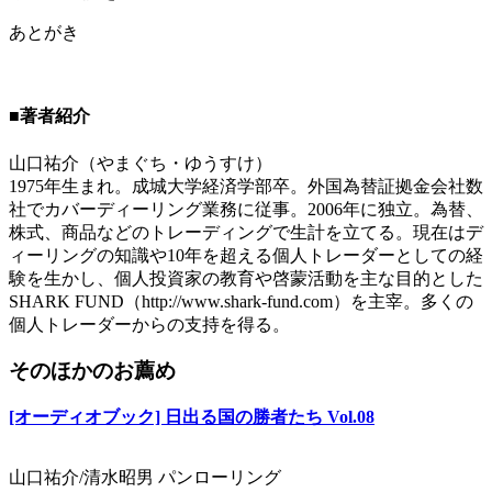
あとがき
■著者紹介
山口祐介（やまぐち・ゆうすけ）
1975年生まれ。成城大学経済学部卒。外国為替証拠金会社数
社でカバーディーリング業務に従事。2006年に独立。為替、
株式、商品などのトレーディングで生計を立てる。現在はデ
ィーリングの知識や10年を超える個人トレーダーとしての経
験を生かし、個人投資家の教育や啓蒙活動を主な目的とした
SHARK FUND（http://www.shark-fund.com）を主宰。多くの
個人トレーダーからの支持を得る。
そのほかのお薦め
[オーディオブック] 日出る国の勝者たち Vol.08
山口祐介/清水昭男 パンローリング