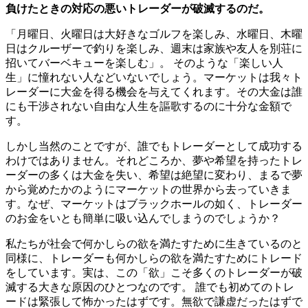
負けたときの対応の悪いトレーダーが破滅するのだ。
「月曜日、火曜日は大好きなゴルフを楽しみ、水曜日、木曜
日はクルーザーで釣りを楽しみ、週末は家族や友人を別荘に
招いてバーベキューを楽しむ」。 そのような「楽しい人
生」に憧れない人などいないでしょう。マーケットは我々ト
レーダーに大金を得る機会を与えてくれます。その大金は誰
にも干渉されない自由な人生を謳歌するのに十分な金額で
す。
しかし当然のことですが、誰でもトレーダーとして成功する
わけではありません。それどころか、夢や希望を持ったトレ
ーダーの多くは大金を失い、希望は絶望に変わり、まるで夢
から覚めたかのようにマーケットの世界から去っていきま
す。なぜ、マーケットはブラックホールの如く、トレーダー
のお金をいとも簡単に吸い込んでしまうのでしょうか？
私たちが社会で何かしらの欲を満たすために生きているのと
同様に、トレーダーも何かしらの欲を満たすためにトレード
をしています。実は、この「欲」こそ多くのトレーダーが破
滅する大きな原因のひとつなのです。 誰でも初めてのトレ
ードは緊張して怖かったはずです。無欲で謙虚だったはずで