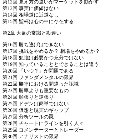
第12回 見え方の違いがマーケットを動かす
第13回 事実に価値はない
第14回 相場道に近道なし
第15回 聖杯は心の中に存在する
第2章 大衆の常識と勘違い
第16回 勝ち逃げはできない
第17回 挑戦をやめるか？ 相場をやめるか？
第18回 勉強は必要かつ充分ではない
第19回 知っていることとできることは違う
第20回 「いつ？」が問題である
第21回 ファンダメンタルの限界
第22回 勝率における間違った認識
第23回 勝率よりも重要なもの
第24回 順張りと逆張り
第25回 ドデンは簡単ではない
第26回 仮想と現実のギャップ
第27回 分析ツールの罠
第28回 チャートにラインを引く人々
第29回 コメンテーターとトレーダー
第30回 アナリストの限界