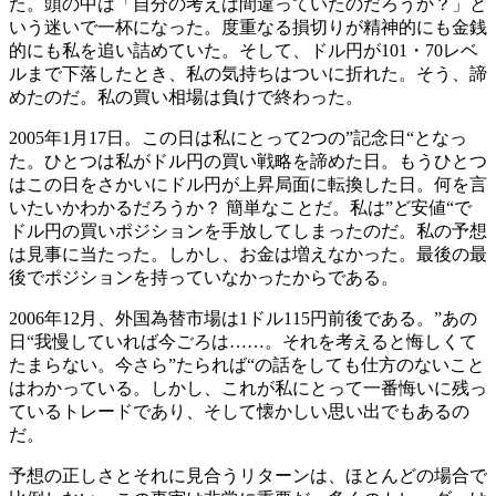
た。頭の中は「自分の考えは間違っていたのだろうか？」と
いう迷いで一杯になった。度重なる損切りが精神的にも金銭
的にも私を追い詰めていた。そして、ドル円が101・70レベ
ルまで下落したとき、私の気持ちはついに折れた。そう、諦
めたのだ。私の買い相場は負けで終わった。
2005年1月17日。この日は私にとって2つの”記念日“となっ
た。ひとつは私がドル円の買い戦略を諦めた日。もうひとつ
はこの日をさかいにドル円が上昇局面に転換した日。何を言
いたいかわかるだろうか？ 簡単なことだ。私は”ど安値“で
ドル円の買いポジションを手放してしまったのだ。私の予想
は見事に当たった。しかし、お金は増えなかった。最後の最
後でポジションを持っていなかったからである。
2006年12月、外国為替市場は1ドル115円前後である。”あの
日“我慢していれば今ごろは……。それを考えると悔しくて
たまらない。今さら”たられば“の話をしても仕方のないこと
はわかっている。しかし、これが私にとって一番悔いに残っ
ているトレードであり、そして懐かしい思い出でもあるの
だ。
予想の正しさとそれに見合うリターンは、ほとんどの場合で