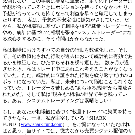
比例しない。この事実は非常に重要だ。多くのトレーダーは
予想が合っているときにポジションを持っていなかったり、
予想が合っていても怖くなって利益を早々と確定してしまっ
たりする。 私は、予想の不安定性に嫌気がさしていた。だ
から、私が相場観に基づいて相場を張る”裁量トレーダー“を
やめ、統計に基づいて相場を張る”システムトレーダー“にな
る決心をするのに、そう時間はかからなかった。
私は相場におけるすべての自分の行動を数値化した。そし
て、その数値化された行動が過去において統計的に有効であ
るかを検証した。ひたすらそれを繰り返した。 数ヶ月が過
ぎたとき、私はトレード中にあれこれ考えることがなくなっ
ていた。ただ、統計的に立証された行動を繰り返すだけのロ
ボットになっていた。私は、未来について悩むこともなくな
っていた。トレーダーを苦しめる”あらゆる感情“から開放さ
れたのだ。そして私は”現在も“相場の世界で生き残ってい
る。あぁ、システムトレーディングは素晴らしい！
もし、あなたが相場観に基づく”裁量トレード“に疑問を持っ
てきたなら、一度、私が主宰している「SHARK
FUND（
www.shark-fund.com
）」をご覧になっていただけれ
ばと思う。当サイトでは、微力ながら売買シグナル配信のサ