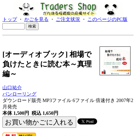
トップ
・
かごを見る
・
ご注文状況
・
このページのPC版
[オーディオブック] 相場で
負けたときに読む本～真理
編～
山口祐介
パンローリング
ダウンロード販売 MP3ファイル 6ファイル 倍速付き 2007年2
月発売
本体 1,500円 税込 1,650円