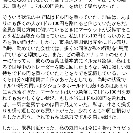
末。誰もが「1ドル100円割れ」を信じて疑わなかった。
そういう状況の中で私はドル円を買っていた。理由は、あま
りにも多くの人が1ドル100円を割れると信じていたからだ。
全員が同じ方向に傾いているときにマーケットが反転するこ
とを私は経験から知っていた。私は1ドル103円くらいのとこ
ろを買い続けた。しかし、市場の雰囲気は完全にドル売り。
当時、勤めていた会社では、多くの同僚が私の行動を”馬鹿
げている“と嘲笑した。また、どの著名アナリストのセミナ
ーに行っても、彼らの言葉は基本的にドル売り路線。私はま
るで世界中のトレーダーを敵に回したような、実に寂しい気
持ちでドル円を買っていたことを今でも記憶している。 い
くら自分の相場観に自信があったとしても、当時の状況で1
ドル103円の買いポジションをホールドし続けるのはあまり
にも危険すぎた。マーケットはいつ急落して1ドル100円を割
れてもおかしくない状況。もし本当に1ドル100円を割れれ
ば、一気に急落するのは目に見えていた。私は、小さく損切
りを繰り返しながら買い下がった。少なくとも20回は損切り
をしたと思う。それでも私は気力でドルを買い続けた。
しかし、限界は近かった。私の気持ちは今にも折れそうだっ