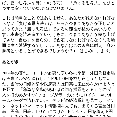
ば、勝つ思考法を身につける前に、「負ける思考法」をひと
つずつ変えていかなければなりません。
これは簡単なことではありません。あなたが変えなければな
らない「負ける思考法」は、たった今まであなたが正しいと
思ってきた「勝つ思考法」である可能性が極めて高いので
す。本書を読み進めていくうちに、今まであなたが築き上げ
てきた「自己」を自らの手で否定しなければならなくなる場
面に度々遭遇するでしょう。あなたはこの苦痛に耐え、真の
勝者となることができるでしょうか？ (「はじめに」より)
あとがき
2004年の暮れ。コートが必要な寒い冬の季節。外国為替市場
は円高ドル安が進行し、1ドル100円を割り込もうとしてい
た。当時の日銀幹部や政府要人は円高に歯止めをかけようと
必死で、「急激な変動があれば適切な措置をとる」との”介
入をほのめかす“メッセージが毎日のようにロイターやブル
ームバーグで流れていた。テレビの経済番組を見ても、イン
ターネットのマーケット情報欄を見ても、出てくる言葉は円
高、円高、円高。1995年につけた1ドル79・75円を超える円
高になるのではないかと言うコメンテーターも出てくる始