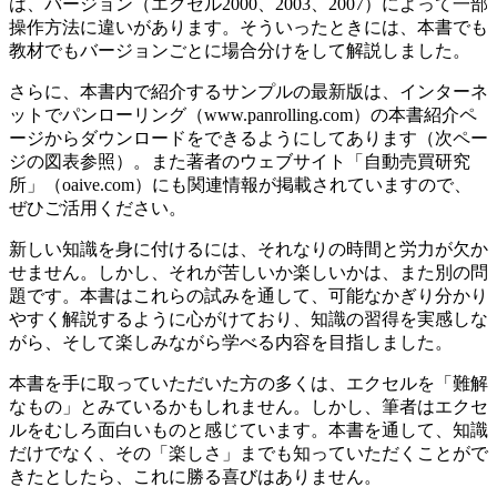
は、バージョン（エクセル2000、2003、2007）によって一部
操作方法に違いがあります。そういったときには、本書でも
教材でもバージョンごとに場合分けをして解説しました。
さらに、本書内で紹介するサンプルの最新版は、インターネ
ットでパンローリング（www.panrolling.com）の本書紹介ペ
ージからダウンロードをできるようにしてあります（次ペー
ジの図表参照）。また著者のウェブサイト「自動売買研究
所」（oaive.com）にも関連情報が掲載されていますので、
ぜひご活用ください。
新しい知識を身に付けるには、それなりの時間と労力が欠か
せません。しかし、それが苦しいか楽しいかは、また別の問
題です。本書はこれらの試みを通して、可能なかぎり分かり
やすく解説するように心がけており、知識の習得を実感しな
がら、そして楽しみながら学べる内容を目指しました。
本書を手に取っていただいた方の多くは、エクセルを「難解
なもの」とみているかもしれません。しかし、筆者はエクセ
ルをむしろ面白いものと感じています。本書を通して、知識
だけでなく、その「楽しさ」までも知っていただくことがで
きたとしたら、これに勝る喜びはありません。