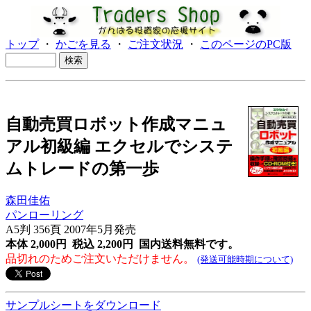
トップ
・
かごを見る
・
ご注文状況
・
このページのPC版
自動売買ロボット作成マニュ
アル初級編 エクセルでシステ
ムトレードの第一歩
森田佳佑
パンローリング
A5判 356頁 2007年5月発売
本体 2,000円 税込 2,200円
国内送料無料です。
品切れのためご注文いただけません。
(発送可能時期について)
サンプルシートをダウンロード