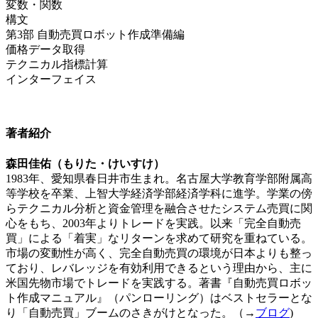
変数・関数
構文
第3部 自動売買ロボット作成準備編
価格データ取得
テクニカル指標計算
インターフェイス
著者紹介
森田佳佑（もりた・けいすけ）
1983年、愛知県春日井市生まれ。名古屋大学教育学部附属高
等学校を卒業、上智大学経済学部経済学科に進学。学業の傍
らテクニカル分析と資金管理を融合させたシステム売買に関
心をもち、2003年よりトレードを実践。以来「完全自動売
買」による「着実」なリターンを求めて研究を重ねている。
市場の変動性が高く、完全自動売買の環境が日本よりも整っ
ており、レバレッジを有効利用できるという理由から、主に
米国先物市場でトレードを実践する。著書『自動売買ロボッ
ト作成マニュアル』（パンローリング）はベストセラーとな
り「自動売買」ブームのさきがけとなった。（→
ブログ
)