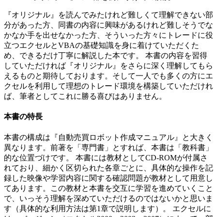
『オリジナル』を読んでみたけれど難しくて理解できない部
分があった方、同書の内容に興味があるけれど難しそうでな
かなか手を出せなかった方、そういった方々にトレードに役
立つエクセルとVBAの基礎知識を身に着けていただくた
め、できるだけ丁寧に解説した本です。 本書の内容を習得
していただければ『オリジナル』をさらに深く理解してもら
えるものと期待しております。そして一人でも多くの方にエ
クセルを利用して理想のトレード環境を構築していただけれ
ば、筆者としてこれに勝る喜びはありません。
本書の特長
本書の構成は『自動売買ロボット作成マニュアル』と大きく
異なります。前著を「専門書」とすれば、本書は「教科書」
的な位置づけです。 本書には教材としてCD-ROMが付属さ
れており、細かく区切られた各章ごとに、具体的な操作を記
録した映像や学習内容に関する確認問題が教材として用意し
てあります。この教材と本書を交互に学習を進めていくこと
で、いっそう理解を深めていただけるのではないかと思いま
す（具体的な利用方法は第1章で説明します）。 エクセルに