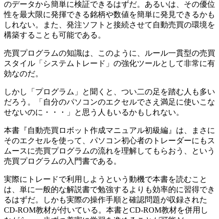
のデータから簡単に検証できるはずだ。あるいは、その優位
性を最大限に発揮できる銘柄や数値を簡単に発見できるかも
しれない。また、発注ソフトと接続させて自動売買の環境を
構築することも可能である。
売買プログラムの知識は、このように、ルール一貫型の売買
スタイル「システムトレード」の強化ツールとして非常に有
効なのだ。
しかし「プログラム」と聞くと、つい二の足を踏む人も多い
だろう。「自分のパソコンのエクセルでさえ満足に使いこな
せないのに・・・」と思う人もいるかもしれない。
本書『自動売買ロボット作成マニュアル初級編』は、まさに
そのエクセルを使って、パソコン初心者のトレーダーにもス
ムースに売買プログラムの流れを理解してもらおう、という
売買プログラムの入門書である。
実際にトレードで利用しようという動機で本書を読むこと
は、単に一般的な解説書で勉強するよりも効率的に習得でき
るはずだ。しかも実際の操作手順と確認問題が収録された
CD-ROM教材が付いている。本書とCD-ROM教材を併用し