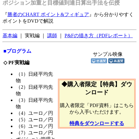
ポジション加重と目標値到達日算出手法を伝授
『
勝者のCHART ポイント&フィギュア
』から分かりやすく
ポイントをDVDで解説
基本編
｜ 実戦編 ｜
講師
｜
P&Fの描き方（PDFレポート）
■プログラム
サンプル映像
◇ PF実戦編
（1）日経平均先
物
◆購入者限定【特典】ダウ
（2）日経平均先
ンロード
物
（3）日経平均先
購入者限定「PDF資料」はこちら
物
から入手いただけます。
（4）ユーロ／円
（5）ユーロ／円
特典をダウンロードする
（6）ユーロ／円
（7）ユーロ／円