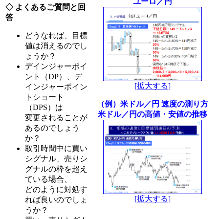
ユーロ／円
◇ よくあるご質問と回
答
どうなれば、目標
値は消えるのでし
ょうか？
デインジャーポイ
ント（DP）、デ
[拡大する]
インジャーポイン
トショート
（例）米ドル／円 速度の測り方
（DPS）は
米ドル／円の高値・安値の推移
変更されることが
あるのでしょう
か？
取引時間中に買い
シグナル、売りシ
グナルの枠を超え
ている場合、
どのように対処す
[拡大する]
れば良いのでしょ
うか？