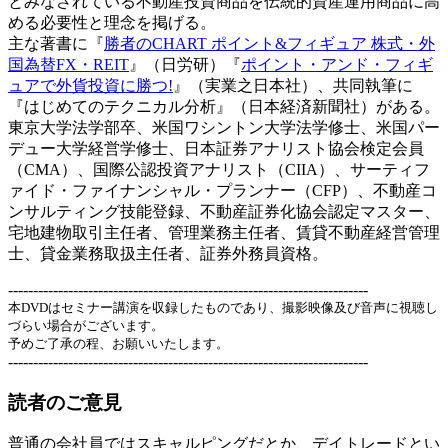
とみなされている不動産投資商品を伝統的資産運用商品に高
める必要性と理念を掲げる。
主な著書に『
勝者のCHART ポイント&フィギュア 株式・外
国為替FX・REIT
』（日労研）『
ポイント・アンド・フィギ
ュアで外貨投資に勝つ!
』（実業之日本社）、共同執筆に
『はじめてのテクニカル分析』（日本経済新聞社）がある。
東京大学法学部卒、米国ワシントン大学法学修士、米国パー
デュー大学経営学修士、日本証券アナリスト協会検定会員
（CMA）、国際公認投資アナリスト（CIIA）、サーティフ
ァイド・ファイナンシャル・プランナー（CFP）、不動産コ
ンサルティング技能登録、不動産証券化協会認定マスター、
宅地建物取引主任者、管理業務主任者、賃貸不動産経営管理
士、貸金業務取扱主任者、証券外務員資格。
------------------------------------------------------------------------
本DVDはセミナー講演を収録したものであり、撮影映像及び音声に視聴し
づらい場合がございます。
予めご了承の程、お願いいたします。
------------------------------------------------------------------------
読者のご意見
普通の会社員ではスキャルピングだとか、デイトレードとい