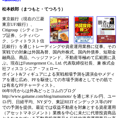
松本鉄郎（まつもと・てつろう）
東京銀行（現在の三菱
東京UFJ銀行）、
Citigroup（シティコー
プ証券、シティバン
ク、シティトラスト信
託銀行）を通じトレーディングや資産運用業務に従事。その
実戦での対象は外国為替、国内外株式、国内外債券、短期金
融商品、商品、ヘッジファンド、不動産等極めて広範囲に及
ぶ。現在はFuturegement Co., Ltd. 代表取締役社長、兼 株式会
社フィスコ シニア・フェロー。
ポイント&フィギュアによる実戦相場予測を講演会やメディ
アを通じ広め、PFを駆使しての市場予測者としてその筋で
は有名なPFチャーティスト。
06年9月からは外為どっとコムのブログ
http://www.gaitame.com/blog/matsumoto/ を通じ米ドル/円、ユー
ロ/円、日経平均、NYダウ、東証REITインデックス等のPF
での予測を提供。最近では収益不動産を対象とする資産運用
（アセットマネジメント）業務を中心に未だに代替投資商品