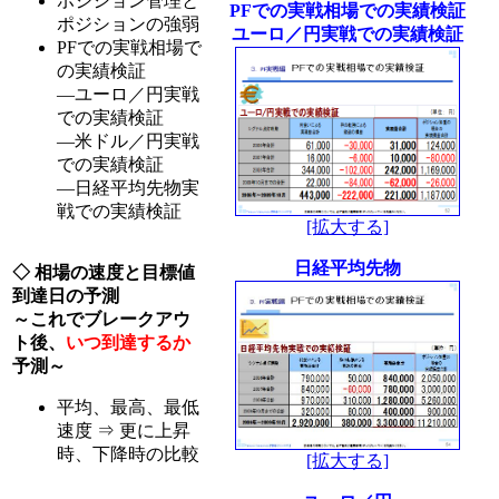
ポジション管理と
PFでの実戦相場での実績検証
ポジションの強弱
ユーロ／円実戦での実績検証
PFでの実戦相場で
の実績検証
―ユーロ／円実戦
での実績検証
―米ドル／円実戦
での実績検証
―日経平均先物実
戦での実績検証
[拡大する]
日経平均先物
◇ 相場の速度と目標値
到達日の予測
～これでブレークアウ
ト後、
いつ到達するか
予測～
平均、最高、最低
速度 ⇒ 更に上昇
時、下降時の比較
[拡大する]