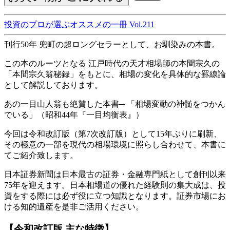
投資のプロが選ぶオススメの一冊 Vol.211
刊行50年 兜町の超ロングセラーとして、お馴染みの本書。
この本のルーツとなる 江戸時代の天才相場師の本間宗久の
「本間宗久翁秘録」をもとに、相場の変化を具体的な罫線論
として解説しております。
あの一目山人翁も絶賛した本書─ 「相場変動の神髄をつかん
でいる」（昭和44年『一目均衡表』）
今回は令和改訂版（第7次改訂版）として15年ぶりに刷新、
その極意の一部を現代の相場環境に照らし合わせて、本書に
てご紹介致します。
日本証券新聞は日本最古の証券・金融専門紙として創刊以来
75年を迎えます。日本相場道の優れた経験則の集大成は、投
資をする際には必ず役に立つ知識となります。証券市場にお
ける知的遺産を是非ご活用ください。
【令和改訂版 主な特徴】