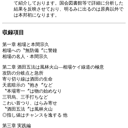
て紹介しております。国会図書館等で詳細に分析した
結果を反映させており、明るみに出るのは原典以外で
は本邦初になります。
収録項目
第一章 相場と本間宗久
相場への〝無防備〞に警鐘
相場の名人・本間宗久
第二章 酒田五法は風林火山―相場ケイ線道の極意
攻防の分岐点と急所
寄り切り線は酒田の生命
天底暗示の〝抱き〞など
〝本場寄一〞は物の始めなり
三羽烏、三手打ちなど
こわい首つり、はらみ寄せ
〝酒田五法〞は風林火山
◎指し値はチャンスを逸する 他
第三章 実践編