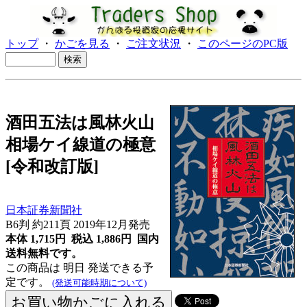
トップ
・
かごを見る
・
ご注文状況
・
このページのPC版
酒田五法は風林火山
相場ケイ線道の極意
[令和改訂版]
日本証券新聞社
B6判 約211頁 2019年12月発売
本体 1,715円 税込 1,886円
国内
送料無料です。
この商品は 明日 発送できる予
定です。
(発送可能時期について)