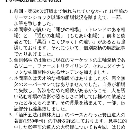
前回・第6次改訂版まで触れられていなかった11年前の
リーマンショック以降の相場状況を踏まえて、一部、
加筆を致しました。
本間宗久が説いた「運びの相場」（トレンドのある相
場）と、「通ひの相場」（もちあい相場）。前者と後
者とでは「黒百（こくびゃく）の違い」があるとも強
調しております。それについて、個別銘柄の解説記事
でとりあげました。
個別銘柄では新たに現在のマーケットの主軸銘柄であ
るソニー、ファーストリテイリング、それにダイナミ
ックな株価習性のあるサンデンを加えました。
本間宗久は天才的な相場師ではありましたが、完全無
欠のスーパーマンではありませんでした。自身が相場
で失敗し、苦渋をなめた経験があるからこそ、人を誘
い込む相場の陰影や恐ろしさに対しては極めて敏感だ
ったと考えられます。その背景を踏まえて、一部、伝
記部分も編集致しました。
「酒田五法は風林火山」のベースとなった箕山道人の
著書(1950年刊）の中身を詳述しております。見事に的
中した69年前の道人の大勢観についても今回、はじめ