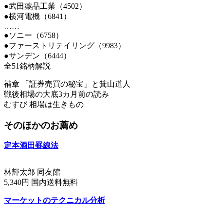
●武田薬品工業（4502）
●横河電機（6841）
……
●ソニー（6758）
●ファーストリテイリング（9983）
●サンデン（6444）
全51銘柄解説
補章 「証券売買の秘宝」と箕山道人
戦後相場の大底3カ月前の読み
むすび 相場は生きもの
そのほかのお薦め
定本酒田罫線法
林輝太郎 同友館
5,340円 国内送料無料
マーケットのテクニカル分析