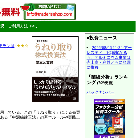
状況
ご利用方法
FAQ
■投資ニュース
テラン度
:
★★☆
2026/08/06 11:34:アー
レスティ---1Q減収なる
も、アルミニウム事業は
売上高・利益ともに順調
に推移
「業績分析」ランキ
ング
(7/29更新)
バックナンバー
用している。この「うねり取り」による売買
ある「中源線建玉法」の基本ルールや実践上