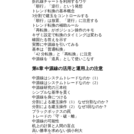
折れ線チャートを利用するワケ
「順行」「逆行」という発想
トレンド転換の基本概念
3分割で建玉をコントロールする
「順行」は放置、「逆行」に注意する
トレンド転換の補助ルール
「再転換」がポジション操作のキモ
キザミ設定で転換のタイミングは変わる
確固たる答えを示す
実際に中源線を引いてみる
基本は「普通転換」
「42 分転換」と「再転換」に注意
中源線を「道具」として使いこなす
第6章 中源線の活用と運用上の注意
中源線はシステムトレードなのか（1）
中源線はシステムトレードなのか（2）
中源線研究の三本柱
シンプルな基準を貫く
中源線を身につける
分割による建玉操作（1） なぜ分割なのか？
分割による建玉操作（2） なぜ3回なのか？
ブラックボックスの罠
トレードの「守・破・離」
中源線の可能性
机上の計算と人間の盲点
高い勝率を求めない損小利大