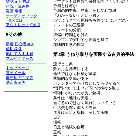
マーケットは自分の都合を聞いてくれない
雑誌
定期購読
予測とは何か
小説・読み物
予測の的中率、勝率、そして利益率
漫画
場帳
「わからない」という答え
オーディオブック
当てようとする気持ちも捨ててはいけない
聞くには
アウトレット
9割引
トレードの三要素
トレードの分類
■その他
準備に時間をかけろ
シンプルで実用的な理論を持て
新着
初心者向き
趣味的要素の排除
信用取引
他店で入手困難
第3章 うねり取りを実践する古典的手法
ブルベアグッズ
流行と古典
トップページ
数カ月を基準にする
電子メール
価格ではなく日柄が基準
事務所のご案内
季節的な変動がある
法定表示等
カレンダーで売り買いしても儲かる？
a@panrolling.com
“専門バカ”で上げと下げの往復を取る
“事件”がないのが良い銘柄
条件は「地味な安定」
当てるのではなく流れについていく
生活費を稼ぐ職人の売買
道具は日足と場帳、そして玉帳
日足
場帳
日足と場帳の併用
玉帳