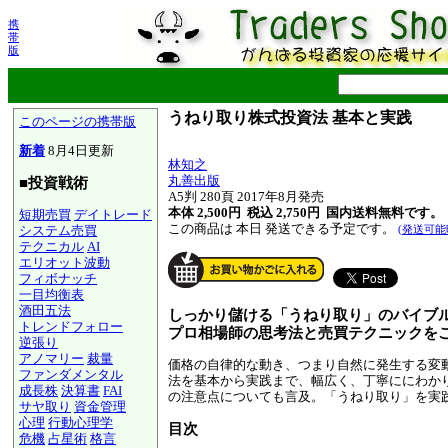
携
帯
版
うねり取り株式投資法 基本と実践
このページの携帯版
新着
8月4日更新
林知之
丸善出版
■投資戦術
A5判 280頁 2017年8月発売
本体 2,500円 税込 2,750円
国内送料無料です。
短期売買
デイトレード
この商品は 本日 発送できる予定です。
システム売買
(発送可能
テクニカル
AI
エリオット波動
フィボナッチ
一目均衡表
酒田五法
しっかり儲ける「うねり取り」のバイブ
トレンドフォロー
プロ相場師の思考法と売買テクニックを
逆張り
アノマリー
裁量
価格の自律的な動き、つまり自然に発生する変
ファンダメンタル
法を基本から実践まで、幅広く、丁寧ににわか
成長株
決算書
FAI
の注意点についても言及。「うねり取り」を実
サヤ取り
資金管理
心理
行動心理学
目次
危機
占星術
格言