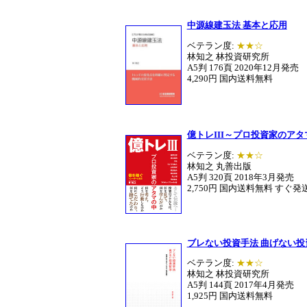
中源線建玉法 基本と応用
ベテラン度:
★★☆
林知之 林投資研究所
A5判 176頁 2020年12月発売
4,290円 国内送料無料
億トレIII～プロ投資家のアタ
ベテラン度:
★★☆
林知之 丸善出版
A5判 320頁
2018年3月発売
2,750円 国内送料無料 すぐ発
ブレない投資手法 曲げない投
ベテラン度:
★★☆
林知之 林投資研究所
A5判 144頁 2017年4月発売
1,925円 国内送料無料