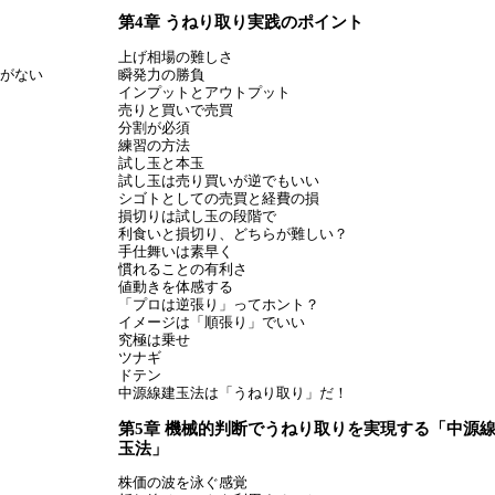
第4章 うねり取り実践のポイント
上げ相場の難しさ
がない
瞬発力の勝負
インプットとアウトプット
売りと買いで売買
分割が必須
練習の方法
試し玉と本玉
試し玉は売り買いが逆でもいい
シゴトとしての売買と経費の損
損切りは試し玉の段階で
利食いと損切り、どちらが難しい？
手仕舞いは素早く
慣れることの有利さ
値動きを体感する
「プロは逆張り」ってホント？
イメージは「順張り」でいい
究極は乗せ
ツナギ
ドテン
中源線建玉法は「うねり取り」だ！
第5章 機械的判断でうねり取りを実現する「中源
玉法」
株価の波を泳ぐ感覚