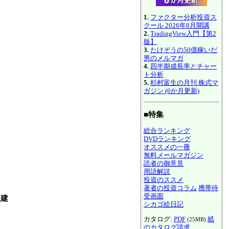
1.
ファクター分析投資ス
クール 2026年8月開講
2.
TradingView入門【第2
版】
3.
たけぞうの50億稼いだ
男のメルマガ
4.
四半期成長率とチャー
ト分析
5.
杉村富生の月刊 株式マ
ガジン (6か月更新)
■特集
総合ランキング
DVDランキング
オススメの一冊
無料メールマガジン
読者の御意見
用語解説
投資のススメ
著者の投資コラム
携帯待
受画面
線建
シカゴ絵日記
カタログ:
PDF
紙
(25MB)
のカタログ請求