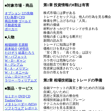
第1章 投資情報の8割は有害
■対象市場・商品
株式市場には夢がある
オプション
225先物
トレードとセックスは、他人の行為を見る機会
FX (為替)
CFD
株価を押し上げるのは「人気」
商品先物
ゴールド
材料の価値
不動産投資
材料がきっかけでトレンドが生まれる
ポーカー
株価の先見性
情報の多くは単なる断片だ
■人物
新聞の読み方
トレードに知識は不要
相場師朗
石原順
価格だけを見れば十分
岩本祐介
OP売坊
「安く買う」「高く売る」は誤り
たけぞう
結喜たろう
間違いだらけのナンピン論
W・バフェット
カラ売りは危険なのか
W・D・ギャン
強迫観念で行動するな
B・グレアム
投資家は保護されていない
R・A・メリマン
自分の答えを出す
W・J・オニール
ジム・ロジャーズ
第2章 相場技術論とトレードの準備
ラリー・ウィリアムズ
金融マーケットの真実と勝つための方法論
■製品・サービス
自滅しないために
思想と実践方法の整合性
セミナー
DVD
CD
相場技術論は非常にプレーン
TradingView
テクニカル分析の三原則
メタトレーダー (MT4)
価格だけを見る直接法
ソフトウェア
レポート