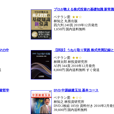
プロが教える株式投資の基礎知識 新常
ベテラン度:
★★☆
林知之 丸善出版
四六判 240頁 2019年12月発売
1,650円 国内送料無料
マの中
【詳説】うねり取り実践 株式売買記録
ベテラン度:
★★☆
林輝太郎 林投資研究所
A5判 344頁 2016年12月発売
送
8,800円 国内送料無料 すぐ発送
資哲学
DVD 中源線建玉法 基本コース
ベテラン度:
★☆☆
林知之 林投資研究所
DVD 2枚組 185分 資料付き 2016年2月発
39,600円 国内送料無料