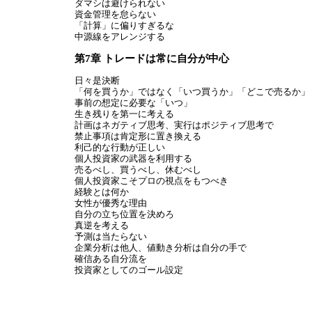
ダマシは避けられない
資金管理を怠らない
「計算」に偏りすぎるな
中源線をアレンジする
第7章 トレードは常に自分が中心
日々是決断
「何を買うか」ではなく「いつ買うか」「どこで売るか」
事前の想定に必要な「いつ」
生き残りを第一に考える
計画はネガティブ思考、実行はポジティブ思考で
禁止事項は肯定形に置き換える
利己的な行動が正しい
個人投資家の武器を利用する
売るべし、買うべし、休むべし
個人投資家こそプロの視点をもつべき
経験とは何か
女性が優秀な理由
自分の立ち位置を決めろ
真逆を考える
予測は当たらない
企業分析は他人、値動き分析は自分の手で
確信ある自分流を
投資家としてのゴール設定