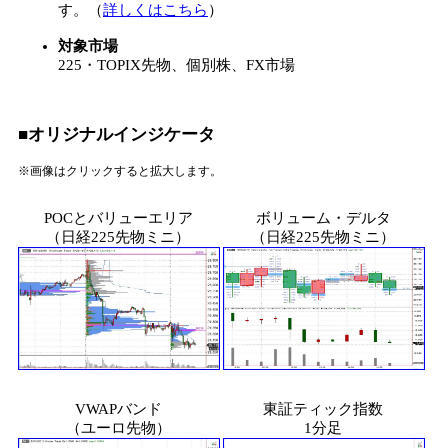
す。（
詳しくはこちら
）
対象市場
225・TOPIX先物、個別株、FX市場
■オリジナルインジケータ
※画像はクリックすると拡大します。
POCとバリューエリア
ボリューム・デルタ
（日経225先物ミニ）
（日経225先物ミニ）
VWAPバンド
東証ティック指数
（ユーロ先物）
1分足