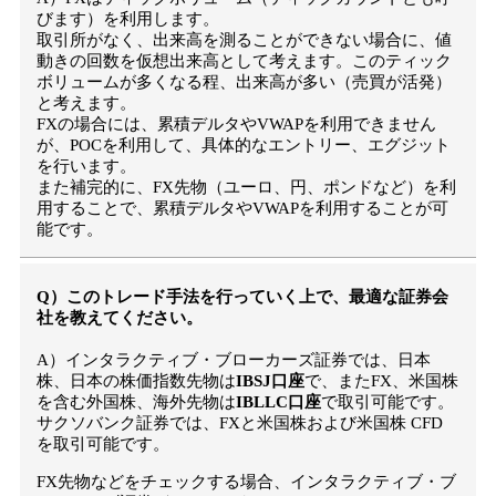
びます）を利用します。
取引所がなく、出来高を測ることができない場合に、値
動きの回数を仮想出来高として考えます。このティック
ボリュームが多くなる程、出来高が多い（売買が活発）
と考えます。
FXの場合には、累積デルタやVWAPを利用できません
が、POCを利用して、具体的なエントリー、エグジット
を行います。
また補完的に、FX先物（ユーロ、円、ポンドなど）を利
用することで、累積デルタやVWAPを利用することが可
能です。
Q）このトレード手法を行っていく上で、最適な証券会
社を教えてください。
A）インタラクティブ・ブローカーズ証券では、日本
株、日本の株価指数先物は
IBSJ口座
で、またFX、米国株
を含む外国株、海外先物は
IBLLC口座
で取引可能です。
サクソバンク証券では、FXと米国株および米国株 CFD
を取引可能です。
FX先物などをチェックする場合、インタラクティブ・ブ