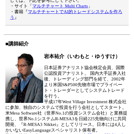
しては、下記を参考にして下さい。
・サイト「
マルチチャート Multi Charts
」
・書籍『
マルチチャートでAI的トレードシステムを作ろ
う
』
■講師紹介
岩本祐介（いわもと・ゆうすけ）
日本証券アナリスト協会検定会員、国際
公認投資アナリスト。 国内大手証券入社
後、トレーディング部門を経て、2002年
より米国S&P500先物市場でプライベー
ト・トレーダーとしてシステムトレード
を行う。
平成17年West Village Investment 株式会社
に参加、独自のシステムで投資を行う会社としてスタート。
米Mesa Software社（世界No.1の投資システム会社）と業務提
携し、世界No.1システムR-MESA3を日経225先物向けに共同
開発、『R-MESA3 Nikkei』としてリリース。日本には4人し
かいないEasyLanguageスペシャリスト保有者。