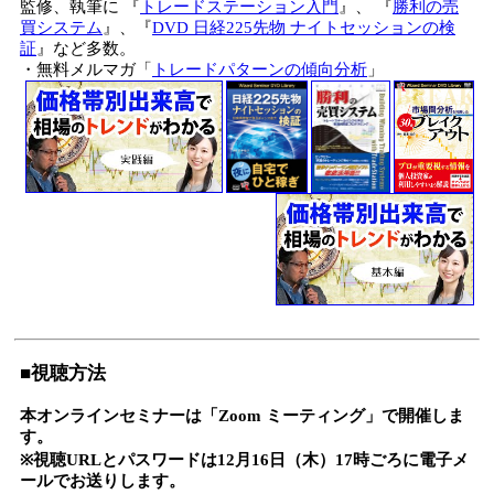
監修、執筆に 『
トレードステーション入門
』、 『
勝利の売
買システム
』、『
DVD 日経225先物 ナイトセッションの検
証
』など多数。
・無料メルマガ「
トレードパターンの傾向分析
」
■視聴方法
本オンラインセミナーは「Zoom ミーティング」で開催しま
す。
※視聴URLとパスワードは12月16日（木）17時ごろに電子メ
ールでお送りします。