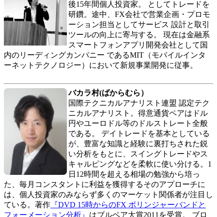
後15年間個人投資家。 としてトレードを
研鑽。途中、FX会社で営業企画・プロモ
ーション担当としてサービス 設計と取引
ツールの向上に寄与する。 現在は金融系
スマートフォンアプリ開発会社として国
内のリーディングカンパニー であるMIT（モバイルインタ
ーネットテクノロジー）において新規事業開発に従事。
バカラ村(ばからむら）
国際テクニカルアナリスト連盟 認定テク
ニカルアナリスト。得意通貨ペアはドル
円やユーロドル等のドルストレート全般
である。 デイトレードを基本としている
が、豊富な知識と経験に裏打ちされた鋭
い分析をもとに、スイングトレードやス
キャルピングなどを柔軟に使い分ける。1
日12時間を超える相場の勉強から培っ
た、毎月コンスタントに利益を獲得するそのアプローチに
は、個人投資家のみならず多くのマーケット関係者が注目し
ている。著作
『DVD 15時からのFX ボリンジャーバンドと
フォーメーション分析』
はブルベア大賞2011を受賞。 ブロ