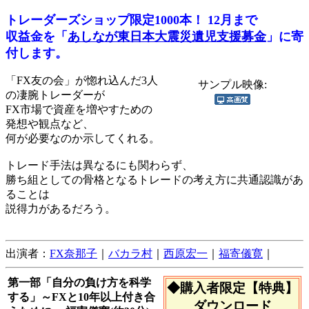
トレーダーズショップ限定1000本！ 12月まで
収益金を「
あしなが東日本大震災遺児支援募金
」に寄
付します。
「FX友の会」が惚れ込んだ3人
サンプル映像:
の凄腕トレーダーが
FX市場で資産を増やすための
発想や観点など、
何が必要なのか示してくれる。
トレード手法は異なるにも関わらず、
勝ち組としての骨格となるトレードの考え方に共通認識があ
ることは
説得力があるだろう。
出演者：
FX奈那子
｜
バカラ村
｜
西原宏一
｜
福寄儀寛
｜
第一部「自分の負け方を科学
◆購入者限定【特典】
する」～FXと10年以上付き合
ダウンロード