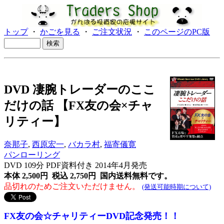
トップ
・
かごを見る
・
ご注文状況
・
このページのPC版
DVD 凄腕トレーダーのここ
だけの話 【FX友の会×チャ
リティー】
奈那子
,
西原宏一
,
バカラ村
,
福寄儀寛
パンローリング
DVD 109分 PDF資料付き 2014年4月発売
本体 2,500円 税込 2,750円
国内送料無料です。
品切れのためご注文いただけません。
(発送可能時期について)
FX友の会☆チャリティーDVD記念発売！！