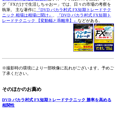
グ「FXだけで生活しちゃおー」では、日々の市場の考察を
執筆。 主な著作に
『DVD バカラ村式 FX短期トレードテク
ニック 相場は相場に聞け』
、
『DVD バカラ村式 FX短期ト
レードテクニック 【変動幅と乖離率】』
などがある。
※撮影時の環境により一部映像に乱れがございます。予めご
了承ください。
そのほかのお薦め
DVD バカラ村式 FX短期トレードテクニック 勝率を高める
相関性