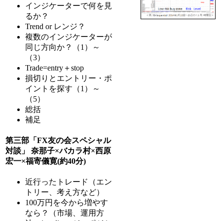
インジケーターで何を見
るか？
Trend or レンジ？
複数のインジケーターが
同じ方向か？（1）～
（3）
Trade=entry＋stop
損切りとエントリー・ポ
イントを探す（1）～
（5）
総括
補足
第三部「FX友の会スペシャル
対談」 奈那子×バカラ村×西原
宏一×福寄儀寛(約40分)
近行ったトレード（エン
トリー、考え方など）
100万円を今から増やす
なら？（市場、運用方