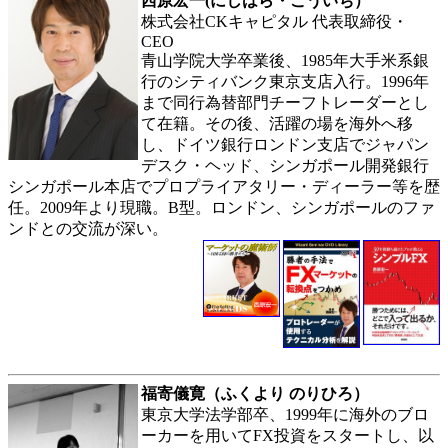
西原宏一(にしはら・こういち）
株式会社CKキャピタル 代表取締役・
CEO
青山学院大学卒業後、1985年大手米系銀
行のシティバンク東京支店入行。1996年
まで同行為替部門チーフトレーダーとし
て在籍。その後、活躍の場を海外へ移
し、ドイツ銀行ロンドン支店でジャパン
デスク・ヘッド、シンガポール開発銀行
シンガポール本店でプロプライアタリー・ディーラー等を歴
任。2009年より現職。B型。ロンドン、シンガポールのファ
ンドとの交流が深い。
福寄儀寛（ふくより のりひろ）
東京大学法学部卒、1999年に海外のブロ
ーカーを用いてFX投資をスタートし、以