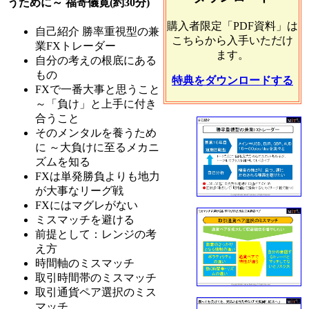
うために～ 福寄儀寛(約30分)
購入者限定「PDF資料」は
自己紹介 勝率重視型の兼
こちらから入手いただけ
業FXトレーダー
ます。
自分の考えの根底にある
もの
特典をダウンロードする
FXで一番大事と思うこと
～「負け」と上手に付き
合うこと
そのメンタルを養うため
に ～大負けに至るメカニ
ズムを知る
FXは単発勝負よりも地力
が大事なリーグ戦
FXにはマグレがない
ミスマッチを避ける
前提として：レンジの考
え方
時間軸のミスマッチ
取引時間帯のミスマッチ
取引通貨ペア選択のミス
マッチ