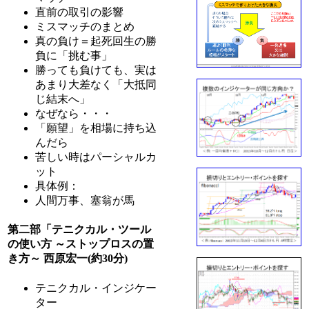
直前の取引の影響
ミスマッチのまとめ
真の負け＝起死回生の勝
負に「挑む事」
勝っても負けても、実は
あまり大差なく「大抵同
じ結末へ」
なぜなら・・・
「願望」を相場に持ち込
んだら
苦しい時はパーシャルカ
ット
具体例：
人間万事、塞翁が馬
第二部「テニクカル・ツール
の使い方 ～ストップロスの置
き方～ 西原宏一(約30分)
テニクカル・インジケー
ター