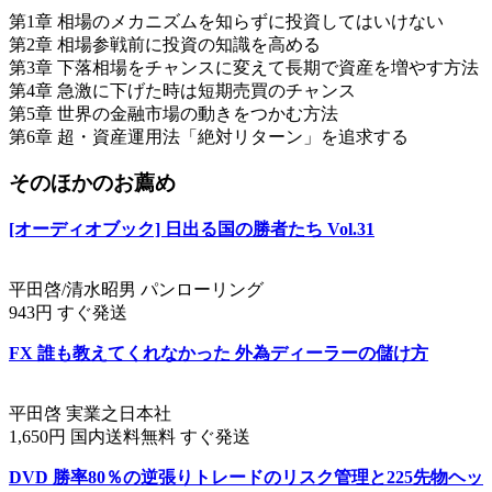
第1章 相場のメカニズムを知らずに投資してはいけない
第2章 相場参戦前に投資の知識を高める
第3章 下落相場をチャンスに変えて長期で資産を増やす方法
第4章 急激に下げた時は短期売買のチャンス
第5章 世界の金融市場の動きをつかむ方法
第6章 超・資産運用法「絶対リターン」を追求する
そのほかのお薦め
[オーディオブック] 日出る国の勝者たち Vol.31
平田啓/清水昭男 パンローリング
943円 すぐ発送
FX 誰も教えてくれなかった 外為ディーラーの儲け方
平田啓 実業之日本社
1,650円 国内送料無料 すぐ発送
DVD 勝率80％の逆張りトレードのリスク管理と225先物ヘッ