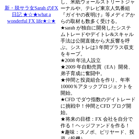
し、米紙ウォールストリートジャ
新・脱サラ女Sarah のFX
ーナルや、テレビ東京人気番組
日記 ★☆★what a
『ガイヤの夜明け』等メディアか
wonderful FX life★☆★
らの取材も数多く受ける。
★sarah が独自に開発したシステ
ムトレードやデイトレ&スキャル
手法は公開直後から大反響を呼
ぶ。シストレは3 年間プラス収支
をキープ。
★2008 年法人設立
★2009 年自動売買（EA）開発、
弟子育成に奮闘中。
★仲間と投資組合を作り、年率
10000％アタックプロジェクトを
開始。
★CFD でダウ指数のデイトレード
に挑戦中！仲間とCFD ブログ開
始。
★将来の目標：FX 会社を自分で
作る！ヘッジファンドを作る！
★趣味：スノボ、ビリヤード、投
資（投機）