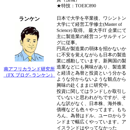
★特技：TOEIC890
日本で大学を卒業後、ワシントン
ランケン
大学にて経営工学修士(Master of
Science) 取得。 最大手IT 企業にて
主に製造業の経営コンサルティン
グに従事。
円高が製造業の弱体を招かないか
に不安を覚えながらも日本の製造
業に感動しています。新興国の製
造業などにも興味があり、製造業
南アフリカランド研究所
と経済と為替と投資という分かる
（FX ブログ- ランケン）
ような分からないような観点から
興味の赴くままに研究中。
投資に関してはランドしか取引し
ていないと思われがちですが、そ
んな訳がなく、日本株、海外株、
債権なども色々やってます。もち
ろん、為替はドル、ユーロからラ
ンドまで幅広くやっています。ア
イスランドはやってなかった