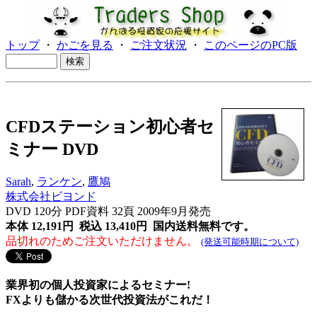
トップ
・
かごを見る
・
ご注文状況
・
このページのPC版
CFDステーション初心者セ
ミナー DVD
Sarah
,
ランケン
,
鷹鳩
株式会社ビヨンド
DVD 120分 PDF資料 32頁 2009年9月発売
本体 12,191円 税込 13,410円
国内送料無料です。
品切れのためご注文いただけません。
(発送可能時期について)
業界初の個人投資家によるセミナー!
FXよりも儲かる次世代投資法がこれだ！