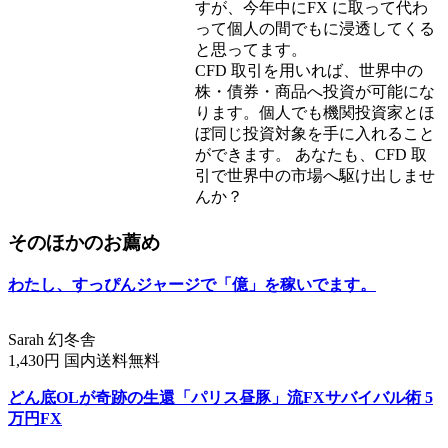
すが、今年中にFX に取って代わ
って個人の間でもに浸透してくる
と思ってます。
CFD 取引を用いれば、世界中の
株・債券・商品へ投資が可能にな
ります。個人でも機関投資家とほ
ぼ同じ投資対象を手に入れること
ができます。 あなたも、CFD 取
引で世界中の市場へ駆け出しませ
んか？
そのほかのお薦め
わたし、すっぴんジャージで「億」を稼いでます。
Sarah 幻冬舎
1,430円 国内送料無料
どん底OLが奇跡の生還「パリス昼豚」流FXサバイバル術 5
万円FX