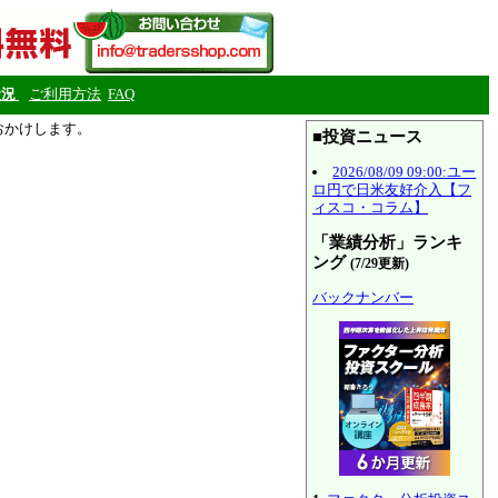
状況
ご利用方法
FAQ
をおかけします。
■投資ニュース
2026/08/09 09:00:ユー
ロ円で日米友好介入【フ
ィスコ・コラム】
「業績分析」ランキ
ング
(7/29更新)
バックナンバー