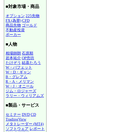
■対象市場・商品
オプション
225先物
FX (為替)
CFD
商品先物
ゴールド
不動産投資
ポーカー
■人物
相場師朗
石原順
岩本祐介
OP売坊
たけぞう
結喜たろう
W・バフェット
W・D・ギャン
B・グレアム
R・A・メリマン
W・J・オニール
ジム・ロジャーズ
ラリー・ウィリアムズ
■製品・サービス
セミナー
DVD
CD
TradingView
メタトレーダー (MT4)
ソフトウェア
レポート