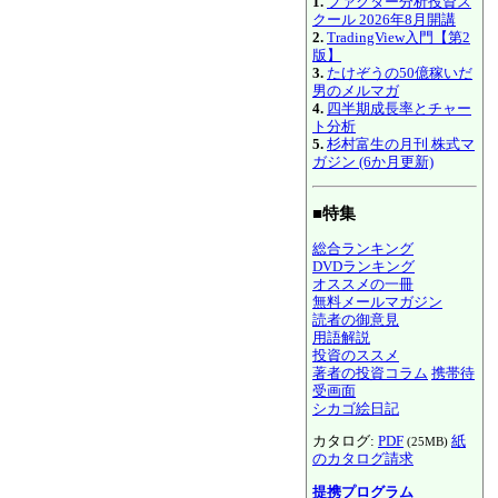
1.
ファクター分析投資ス
クール 2026年8月開講
2.
TradingView入門【第2
版】
3.
たけぞうの50億稼いだ
男のメルマガ
4.
四半期成長率とチャー
ト分析
5.
杉村富生の月刊 株式マ
ガジン (6か月更新)
■特集
総合ランキング
DVDランキング
オススメの一冊
無料メールマガジン
読者の御意見
用語解説
投資のススメ
著者の投資コラム
携帯待
受画面
シカゴ絵日記
カタログ:
PDF
紙
(25MB)
のカタログ請求
提携プログラム