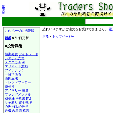
携
帯
版
恐れいりますがご注文をお受けできません。
電
このページの携帯版
戻る
・
トップページへ
新着
8月7日更新
■投資戦術
短期売買
デイトレード
システム売買
テクニカル
AI
エリオット波動
フィボナッチ
一目均衡表
酒田五法
トレンドフォロー
逆張り
アノマリー
裁量
ファンダメンタル
成長株
決算書
FAI
サヤ取り
資金管理
心理
行動心理学
危機
占星術
格言