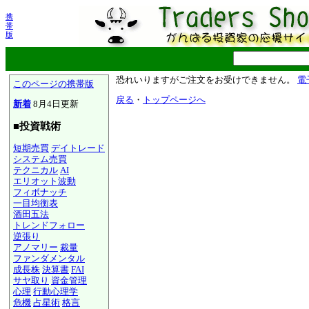
携
帯
版
恐れいりますがご注文をお受けできません。
電
このページの携帯版
戻る
・
トップページへ
新着
8月4日更新
■投資戦術
短期売買
デイトレード
システム売買
テクニカル
AI
エリオット波動
フィボナッチ
一目均衡表
酒田五法
トレンドフォロー
逆張り
アノマリー
裁量
ファンダメンタル
成長株
決算書
FAI
サヤ取り
資金管理
心理
行動心理学
危機
占星術
格言