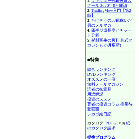
1.
ファクター分析投資ス
クール 2026年8月開講
2.
TradingView入門【第2
版】
3.
たけぞうの50億稼いだ
男のメルマガ
4.
四半期成長率とチャー
ト分析
5.
杉村富生の月刊 株式マ
ガジン (6か月更新)
■特集
総合ランキング
DVDランキング
オススメの一冊
無料メールマガジン
読者の御意見
用語解説
投資のススメ
著者の投資コラム
携帯待
受画面
シカゴ絵日記
カタログ:
PDF
紙
(25MB)
のカタログ請求
提携プログラム