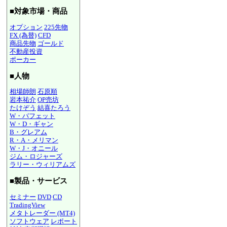
■対象市場・商品
オプション
225先物
FX (為替)
CFD
商品先物
ゴールド
不動産投資
ポーカー
■人物
相場師朗
石原順
岩本祐介
OP売坊
たけぞう
結喜たろう
W・バフェット
W・D・ギャン
B・グレアム
R・A・メリマン
W・J・オニール
ジム・ロジャーズ
ラリー・ウィリアムズ
■製品・サービス
セミナー
DVD
CD
TradingView
メタトレーダー (MT4)
ソフトウェア
レポート