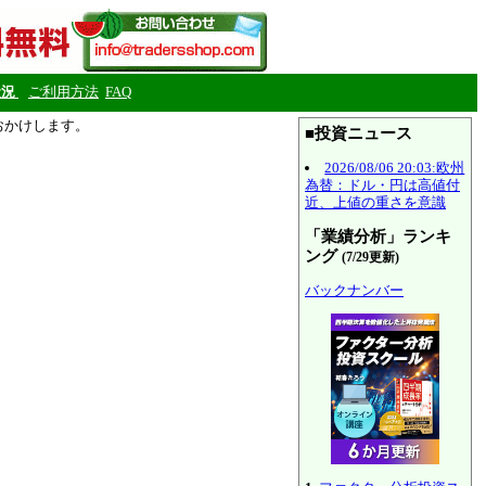
状況
ご利用方法
FAQ
をおかけします。
■投資ニュース
2026/08/06 20:03:欧州
為替：ドル・円は高値付
近、上値の重さを意識
「業績分析」ランキ
ング
(7/29更新)
バックナンバー